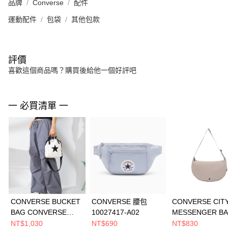
品牌
Converse
配件
運動配件
包袋
其他包款
評價
喜歡這個商品嗎？購買後給他一個好評吧
一 必買清單 一
CONVERSE BUCKET
CONVERSE 腰包
CONVERSE CIT
BAG CONVERSE
10027417-A02
MESSENGER B
EGRET 男女 其他包款
VINTAGE CARG
NT$1,030
NT$690
NT$830