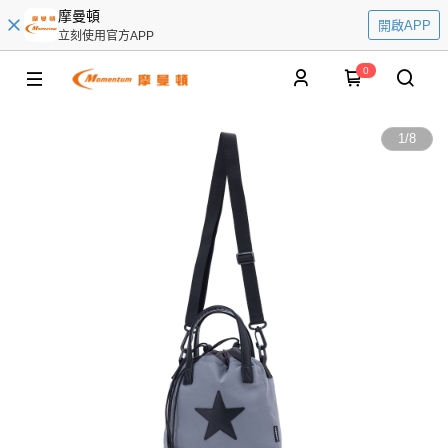
摩曼頓
開啟APP
立刻使用官方APP
0
1
/
8