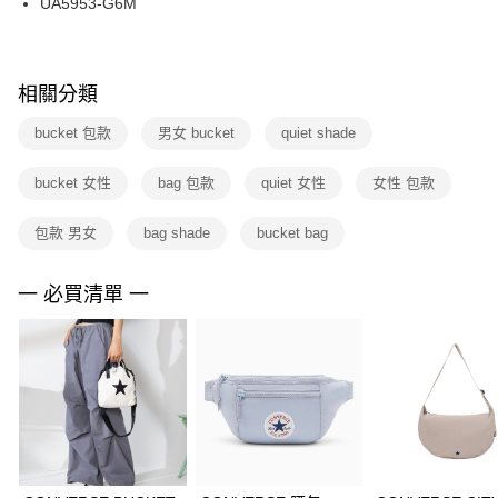
UA5953-G6M
每筆NT$100，滿NT$1,500(含以上)免運費
ATM／網路銀行／等多元方式進行付款，方視為交易完成。
※ 請注意：結帳手續完成當下不需立刻繳費，但若您需要取消訂單，請聯絡
購買商品的店家。未經商家同意取消之訂單仍視為有效，需透過AFTEE先享
後付繳納相關費用。
※ 交易是否成功請以「AFTEE先享後付 」之結帳頁面顯示為準，若有關於
相關分類
是否繳費成功／繳費後需取消欲退款等相關疑問，請聯繫「AFTEE先享後付
客戶支援中心」
https://netprotections.freshdesk.com/support/home
bucket 包款
男女 bucket
quiet shade
【注意事項】
bucket 女性
bag 包款
quiet 女性
女性 包款
１．透過由恩沛科技股份有限公司提供之「AFTEE先享後付」服務完成之交
易，需依本服務之必要範圍內提供個人資料，並將交易相關給付款項請求債
權轉讓予恩沛科技股份有限公司。
包款 男女
bag shade
bucket bag
２．關於個人資料處理事宜，請瀏覽以下網址：
https://aftee.tw/terms/#terms3
３．未成年的使用者請事先徵得法定代理人或監護人之同意方可使用
一 必買清單 一
「AFTEE先享後付」，若未經同意申辦者引起之損失，本公司不負相關責
任。
４．使用「AFTEE先享後付」時，將依據個別帳號之用戶狀況，依本公司即
時審查核予不同之上限額度；若仍有額度不足之情形，本公司將視審查結果
請求用戶進行身份認證。
５．嚴禁一人註冊多個帳號或使用他人資訊註冊。若發現惡意使用之情形，
恩沛科技股份有限公司將有權停止該用戶之使用額度並採取法律行動。