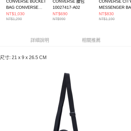
CONVERSE BUCKET
CONVERSE 腰包
CONVERSE CIT
BAG CONVERSE
10027417-A02
MESSENGER B
EGRET 男女 其他包款
VINTAGE CARG
NT$1,030
NT$690
NT$830
NT$1,290
NT$990
NT$1,190
UA5953-W2Y
女 側背包 UA582
X9V
詳細說明
相關推薦
尺寸: 21 x 9 x 26.5 CM