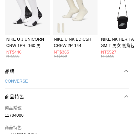
3 期 0 利率 每期
NT$430
21家銀行
合作金庫商業銀行
第一商業銀行
LINE Pay
華南商業銀行
彰化商業銀行
Apple Pay
上海商業儲蓄銀行
台北富邦商業銀行
國泰世華商業銀行
兆豐國際商業銀行
悠遊付
臺灣中小企業銀行
台中商業銀行
NIKE U J UNICORN
NIKE U NK ED CSH
NIKE NK HERIT
匯豐（台灣）商業銀行
華泰商業銀行
CRW 1PR -160 男女
CREW 2P-144
SMIT 男女 側背
全盈+PAY
聯邦商業銀行
遠東國際商業銀行
中統襪 FZ3393100
EMBRDY 男女 短統襪
BA5871010
NT$446
NT$365
NT$527
元大商業銀行
永豐商業銀行
NT$550
NT$450
NT$650
AFTEE先享後付
FZ3073133
玉山商業銀行
星展（台灣）商業銀行
相關說明
台新國際商業銀行
中國信託商業銀行
品牌
【關於「AFTEE先享後付」】
台灣樂天信用卡公司
AFTEE先享後付是「在收到商品之後才付款」的支付方式。 讓您購物簡單
運送方式
CONVERSE
便利好安心！
１．簡單：不需註冊會員、不需綁卡、不需儲值。
7-11取貨(快速到店)
２．便利：只要手機號碼，簡訊認證，即可結帳。
商品特色
每筆NT$100，滿NT$1,500(含以上)免運費
３．安心：先確認商品／服務後，再付款。
商品編號
宅配
【「AFTEE先享後付」結帳流程】
１．於結帳方式選擇「AFTEE先享後付」後，將跳轉至「AFTEE先享後付」
11784080
每筆NT$100，滿NT$1,500(含以上)免運費
結帳頁面，進行簡訊認證並確認金額後，即可完成結帳。
２．訂單成立數日內，您將收到繳費通知簡訊。
商品特色
付款後門市自取
３．收到繳費通知簡訊後14天內，點擊此簡訊中的連結，可透過四大超商／