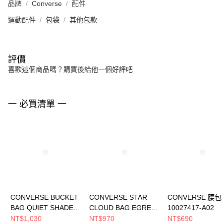
品牌
Converse
配件
運動配件
包袋
其他包款
評價
喜歡這個商品嗎？購買後給他一個好評吧
一 必買清單 一
CONVERSE BUCKET
CONVERSE STAR
CONVERSE 腰包
BAG QUIET SHADE
CLOUD BAG EGRET
10027417-A02
男女 其他包款
男女 手提包 UA5824-
NT$1,030
NT$970
NT$690