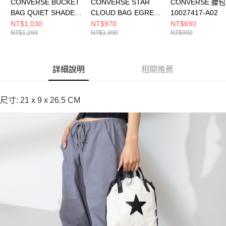
CONVERSE BUCKET
CONVERSE STAR
CONVERSE 腰包
BAG QUIET SHADE
CLOUD BAG EGRET
10027417-A02
男女 其他包款
男女 手提包 UA5824-
NT$1,030
NT$970
NT$690
NT$1,290
NT$1,390
NT$990
UA5953-G6M
W2Y
詳細說明
相關推薦
尺寸: 21 x 9 x 26.5 CM