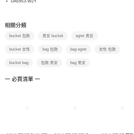
UA5953-W2Y
每筆NT$100，滿NT$1,500(含以上)免運費
ATM／網路銀行／等多元方式進行付款，方視為交易完成。
※ 請注意：結帳手續完成當下不需立刻繳費，但若您需要取消訂單，請聯絡
購買商品的店家。未經商家同意取消之訂單仍視為有效，需透過AFTEE先享
後付繳納相關費用。
※ 交易是否成功請以「AFTEE先享後付 」之結帳頁面顯示為準，若有關於
相關分類
是否繳費成功／繳費後需取消欲退款等相關疑問，請聯繫「AFTEE先享後付
客戶支援中心」
https://netprotections.freshdesk.com/support/home
bucket 包款
男女 bucket
egret 男女
【注意事項】
bucket 女性
bag 包款
bag egret
女性 包款
１．透過由恩沛科技股份有限公司提供之「AFTEE先享後付」服務完成之交
易，需依本服務之必要範圍內提供個人資料，並將交易相關給付款項請求債
權轉讓予恩沛科技股份有限公司。
bucket bag
包款 男女
bag 男女
２．關於個人資料處理事宜，請瀏覽以下網址：
https://aftee.tw/terms/#terms3
３．未成年的使用者請事先徵得法定代理人或監護人之同意方可使用
一 必買清單 一
「AFTEE先享後付」，若未經同意申辦者引起之損失，本公司不負相關責
任。
４．使用「AFTEE先享後付」時，將依據個別帳號之用戶狀況，依本公司即
時審查核予不同之上限額度；若仍有額度不足之情形，本公司將視審查結果
請求用戶進行身份認證。
５．嚴禁一人註冊多個帳號或使用他人資訊註冊。若發現惡意使用之情形，
恩沛科技股份有限公司將有權停止該用戶之使用額度並採取法律行動。