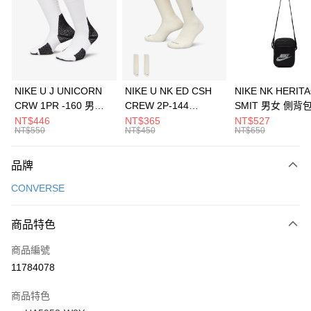
3 期 0 利率 每期
NT$430
21家銀行
合作金庫商業銀行
第一商業銀行
LINE Pay
華南商業銀行
彰化商業銀行
Apple Pay
上海商業儲蓄銀行
台北富邦商業銀行
國泰世華商業銀行
兆豐國際商業銀行
悠遊付
臺灣中小企業銀行
台中商業銀行
NIKE U J UNICORN
NIKE U NK ED CSH
NIKE NK HERIT
匯豐（台灣）商業銀行
華泰商業銀行
CRW 1PR -160 男女
CREW 2P-144
SMIT 男女 側背
全盈+PAY
聯邦商業銀行
遠東國際商業銀行
中統襪 FZ3393100
EMBRDY 男女 短統襪
BA5871010
NT$446
NT$365
NT$527
元大商業銀行
永豐商業銀行
NT$550
NT$450
NT$650
AFTEE先享後付
FZ3073133
玉山商業銀行
星展（台灣）商業銀行
相關說明
台新國際商業銀行
中國信託商業銀行
品牌
【關於「AFTEE先享後付」】
台灣樂天信用卡公司
AFTEE先享後付是「在收到商品之後才付款」的支付方式。 讓您購物簡單
運送方式
CONVERSE
便利好安心！
１．簡單：不需註冊會員、不需綁卡、不需儲值。
7-11取貨(快速到店)
２．便利：只要手機號碼，簡訊認證，即可結帳。
商品特色
每筆NT$100，滿NT$1,500(含以上)免運費
３．安心：先確認商品／服務後，再付款。
商品編號
宅配
【「AFTEE先享後付」結帳流程】
１．於結帳方式選擇「AFTEE先享後付」後，將跳轉至「AFTEE先享後付」
11784078
每筆NT$100，滿NT$1,500(含以上)免運費
結帳頁面，進行簡訊認證並確認金額後，即可完成結帳。
２．訂單成立數日內，您將收到繳費通知簡訊。
商品特色
付款後門市自取
３．收到繳費通知簡訊後14天內，點擊此簡訊中的連結，可透過四大超商／