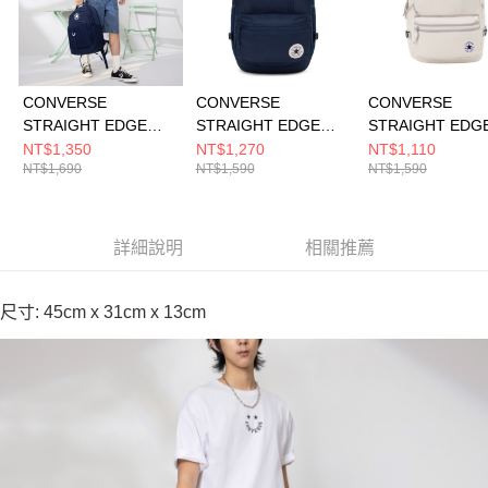
CONVERSE
CONVERSE
CONVERSE
STRAIGHT EDGE
STRAIGHT EDGE
STRAIGHT EDG
ELITE BACKPACK
BACKPACK
BACKPACK PAP
NT$1,350
NT$1,270
NT$1,110
NT$1,690
NT$1,590
NT$1,590
OBSIDIAN 男女 後背
OBSIDIAN 男女 後背
男女 後背包 UA57
包 UA5888-695
包 UA5797-695
G4N
詳細說明
相關推薦
尺寸: 45cm x 31cm x 13cm