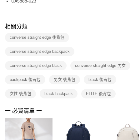
UA5888-023
每筆NT$100，滿NT$1,500(含以上)免運費
ATM／網路銀行／等多元方式進行付款，方視為交易完成。
※ 請注意：結帳手續完成當下不需立刻繳費，但若您需要取消訂單，請聯絡
購買商品的店家。未經商家同意取消之訂單仍視為有效，需透過AFTEE先享
後付繳納相關費用。
※ 交易是否成功請以「AFTEE先享後付 」之結帳頁面顯示為準，若有關於
相關分類
是否繳費成功／繳費後需取消欲退款等相關疑問，請聯繫「AFTEE先享後付
客戶支援中心」
https://netprotections.freshdesk.com/support/home
converse straight edge 後背包
【注意事項】
converse straight edge backpack
１．透過由恩沛科技股份有限公司提供之「AFTEE先享後付」服務完成之交
易，需依本服務之必要範圍內提供個人資料，並將交易相關給付款項請求債
權轉讓予恩沛科技股份有限公司。
converse straight edge black
converse straight edge 男女
２．關於個人資料處理事宜，請瀏覽以下網址：
https://aftee.tw/terms/#terms3
backpack 後背包
男女 後背包
black 後背包
３．未成年的使用者請事先徵得法定代理人或監護人之同意方可使用
「AFTEE先享後付」，若未經同意申辦者引起之損失，本公司不負相關責
任。
女性 後背包
black backpack
ELITE 後背包
４．使用「AFTEE先享後付」時，將依據個別帳號之用戶狀況，依本公司即
時審查核予不同之上限額度；若仍有額度不足之情形，本公司將視審查結果
請求用戶進行身份認證。
一 必買清單 一
５．嚴禁一人註冊多個帳號或使用他人資訊註冊。若發現惡意使用之情形，
恩沛科技股份有限公司將有權停止該用戶之使用額度並採取法律行動。