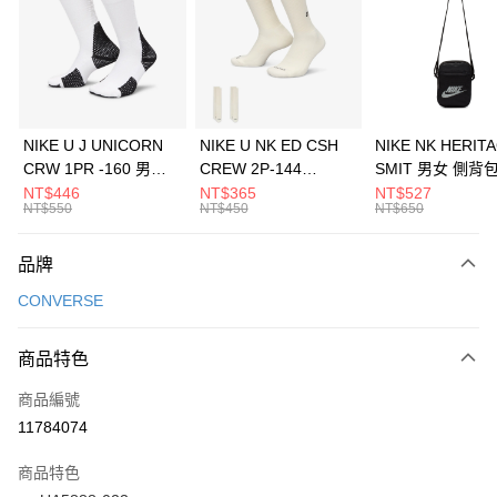
3 期 0 利率 每期
NT$563
21家銀行
合作金庫商業銀行
第一商業銀行
LINE Pay
華南商業銀行
彰化商業銀行
Apple Pay
上海商業儲蓄銀行
台北富邦商業銀行
國泰世華商業銀行
兆豐國際商業銀行
悠遊付
臺灣中小企業銀行
台中商業銀行
NIKE U J UNICORN
NIKE U NK ED CSH
NIKE NK HERIT
匯豐（台灣）商業銀行
華泰商業銀行
CRW 1PR -160 男女
CREW 2P-144
SMIT 男女 側背
全盈+PAY
聯邦商業銀行
遠東國際商業銀行
中統襪 FZ3393100
EMBRDY 男女 短統襪
BA5871010
NT$446
NT$365
NT$527
元大商業銀行
永豐商業銀行
NT$550
NT$450
NT$650
AFTEE先享後付
FZ3073133
玉山商業銀行
星展（台灣）商業銀行
相關說明
台新國際商業銀行
中國信託商業銀行
品牌
【關於「AFTEE先享後付」】
台灣樂天信用卡公司
AFTEE先享後付是「在收到商品之後才付款」的支付方式。 讓您購物簡單
運送方式
CONVERSE
便利好安心！
１．簡單：不需註冊會員、不需綁卡、不需儲值。
7-11取貨(快速到店)
２．便利：只要手機號碼，簡訊認證，即可結帳。
商品特色
每筆NT$100，滿NT$1,500(含以上)免運費
３．安心：先確認商品／服務後，再付款。
商品編號
宅配
【「AFTEE先享後付」結帳流程】
１．於結帳方式選擇「AFTEE先享後付」後，將跳轉至「AFTEE先享後付」
11784074
每筆NT$100，滿NT$1,500(含以上)免運費
結帳頁面，進行簡訊認證並確認金額後，即可完成結帳。
２．訂單成立數日內，您將收到繳費通知簡訊。
商品特色
付款後門市自取
３．收到繳費通知簡訊後14天內，點擊此簡訊中的連結，可透過四大超商／