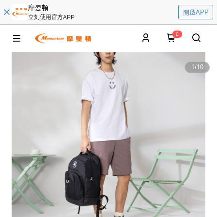
摩曼頓
開啟APP
立刻使用官方APP
0
1
/
10