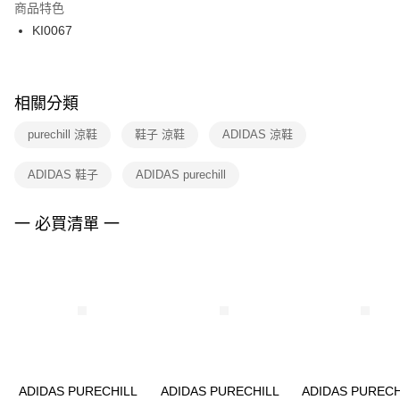
２．訂單成立數日內，您將收到繳費通知簡訊。
商品特色
付款後門市自取
３．收到繳費通知簡訊後14天內，點擊此簡訊中的連結，可透過四大超商／
KI0067
每筆NT$100，滿NT$1,500(含以上)免運費
ATM／網路銀行／等多元方式進行付款，方視為交易完成。
※ 請注意：結帳手續完成當下不需立刻繳費，但若您需要取消訂單，請聯絡
購買商品的店家。未經商家同意取消之訂單仍視為有效，需透過AFTEE先享
後付繳納相關費用。
※ 交易是否成功請以「AFTEE先享後付 」之結帳頁面顯示為準，若有關於
相關分類
是否繳費成功／繳費後需取消欲退款等相關疑問，請聯繫「AFTEE先享後付
客戶支援中心」
https://netprotections.freshdesk.com/support/home
purechill 涼鞋
鞋子 涼鞋
ADIDAS 涼鞋
【注意事項】
ADIDAS 鞋子
ADIDAS purechill
１．透過由恩沛科技股份有限公司提供之「AFTEE先享後付」服務完成之交
易，需依本服務之必要範圍內提供個人資料，並將交易相關給付款項請求債
權轉讓予恩沛科技股份有限公司。
一 必買清單 一
２．關於個人資料處理事宜，請瀏覽以下網址：
https://aftee.tw/terms/#terms3
３．未成年的使用者請事先徵得法定代理人或監護人之同意方可使用
「AFTEE先享後付」，若未經同意申辦者引起之損失，本公司不負相關責
任。
４．使用「AFTEE先享後付」時，將依據個別帳號之用戶狀況，依本公司即
時審查核予不同之上限額度；若仍有額度不足之情形，本公司將視審查結果
請求用戶進行身份認證。
５．嚴禁一人註冊多個帳號或使用他人資訊註冊。若發現惡意使用之情形，
恩沛科技股份有限公司將有權停止該用戶之使用額度並採取法律行動。
ADIDAS PURECHILL
ADIDAS PURECHILL
ADIDAS PURECH