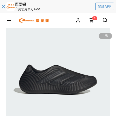
摩曼頓
開啟APP
立刻使用官方APP
0
1
/
8