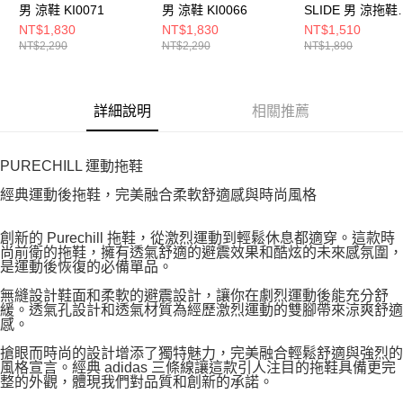
男 涼鞋 KI0071
男 涼鞋 KI0066
SLIDE 男 涼拖鞋
KI0055
NT$1,830
NT$1,830
NT$1,510
NT$2,290
NT$2,290
NT$1,890
詳細說明
相關推薦
PURECHILL 運動拖鞋
經典運動後拖鞋，完美融合柔軟舒適感與時尚風格
創新的 Purechill 拖鞋，從激烈運動到輕鬆休息都適穿。這款時
尚前衛的拖鞋，擁有透氣舒適的避震效果和酷炫的未來感氛圍，
是運動後恢復的必備單品。
無縫設計鞋面和柔軟的避震設計，讓你在劇烈運動後能充分舒
緩。透氣孔設計和透氣材質為經歷激烈運動的雙腳帶來涼爽舒適
感。
搶眼而時尚的設計增添了獨特魅力，完美融合輕鬆舒適與強烈的
風格宣言。經典 adidas 三條線讓這款引人注目的拖鞋具備更完
整的外觀，體現我們對品質和創新的承諾。