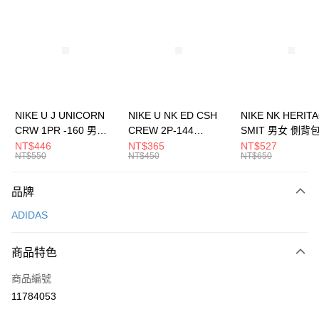
信用卡分期付款
3 期 0 利率 每期
NT$763
21家銀行
合作金庫商業銀行
第一商業銀行
LINE Pay
華南商業銀行
彰化商業銀行
Apple Pay
上海商業儲蓄銀行
台北富邦商業銀行
國泰世華商業銀行
兆豐國際商業銀行
悠遊付
臺灣中小企業銀行
台中商業銀行
NIKE U J UNICORN
NIKE U NK ED CSH
NIKE NK HERIT
匯豐（台灣）商業銀行
華泰商業銀行
CRW 1PR -160 男女
CREW 2P-144
SMIT 男女 側背
全盈+PAY
聯邦商業銀行
遠東國際商業銀行
中統襪 FZ3393100
EMBRDY 男女 短統襪
BA5871010
NT$446
NT$365
NT$527
元大商業銀行
永豐商業銀行
NT$550
NT$450
NT$650
AFTEE先享後付
FZ3073133
玉山商業銀行
星展（台灣）商業銀行
相關說明
台新國際商業銀行
中國信託商業銀行
品牌
【關於「AFTEE先享後付」】
台灣樂天信用卡公司
AFTEE先享後付是「在收到商品之後才付款」的支付方式。 讓您購物簡單
運送方式
ADIDAS
便利好安心！
１．簡單：不需註冊會員、不需綁卡、不需儲值。
7-11取貨(快速到店)
２．便利：只要手機號碼，簡訊認證，即可結帳。
商品特色
每筆NT$100，滿NT$1,500(含以上)免運費
３．安心：先確認商品／服務後，再付款。
商品編號
宅配
【「AFTEE先享後付」結帳流程】
１．於結帳方式選擇「AFTEE先享後付」後，將跳轉至「AFTEE先享後付」
11784053
每筆NT$100，滿NT$1,500(含以上)免運費
結帳頁面，進行簡訊認證並確認金額後，即可完成結帳。