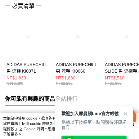
一 必買清單 一
ADIDAS PURECHILL
ADIDAS PURECHILL
ADIDAS PURECH
男 涼鞋 KI0071
男 涼鞋 KI0066
SLIDE 男 涼拖鞋
KI0055
NT$1,830
NT$1,830
NT$1,510
NT$2,290
NT$2,290
NT$1,890
你可能有興趣的商品
全站排行
歡迎加入摩曼頓Line官方帳號
本網站中使用 cookie，欲查詢有關本網站使用 cookie 方式之詳情，及若您不希
點擊以下按鈕第一時間獲得好康訊
熱門標籤
望在電腦上使用 cookie 時應如何變更電腦的 cookie 設定，請參閱本網站「
隱私
息👇
權條款
」之 Cookie 聲明。您繼續使用本網站即表示您同意本公司得按本網站使
用條款之 Cookie 聲明使用 cookie。
了解更多 >