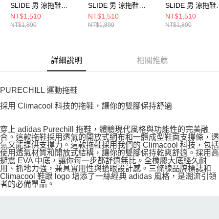
SLIDE 男 涼拖鞋
SLIDE 男 涼拖鞋
SLIDE 男 涼拖鞋
KI0055
KH6736
KI0054
NT$1,510
NT$1,510
NT$1,510
NT$1,890
NT$1,890
NT$1,890
詳細說明
相關推薦
PURECHILL 運動拖鞋
採用 Climacool 科技的拖鞋，讓你的雙腳保持舒適
穿上 adidas Purechill 拖鞋，體驗現代風格與功能性的完美融
合。這款拖鞋採用透氣的開放式網布和一體成型鞋面支撐條，透
氣又能提供支撐力。這款拖鞋採用我們的 Climacool 科技，包括
使用透氣材質和開放式結構，讓你的雙腳保持乾爽舒適。採用高
避震 EVA 中底，讓你每一步都舒適無比。全橡膠大底經久耐
用、抓地力強，兼具實用性與搶眼設計感。三條線品牌標誌和
Climacool 鞋跟 logo 增添了一絲經典 adidas 風格，是潮流引領
者的必備單品。