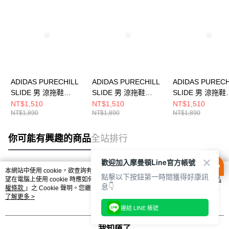
ADIDAS PURECHILL
ADIDAS PURECHILL
ADIDAS PURECH
SLIDE 男 涼拖鞋
SLIDE 男 涼拖鞋
SLIDE 男 涼拖鞋
KI0055
KH6736
KI0054
NT$1,510
NT$1,510
NT$1,510
NT$1,890
NT$1,890
NT$1,890
你可能有興趣的商品
全站排行
歡迎加入摩曼頓Line官方帳號
本網站中使用 cookie，欲查詢有關本網站使用 cookie 方式之詳情，及若您不希
點擊以下按鈕第一時間獲得好康訊
熱門標籤
望在電腦上使用 cookie 時應如何變更電腦的 cookie 設定，請參閱本網站「
隱私
息👇
權條款
」之 Cookie 聲明。您繼續使用本網站即表示您同意本公司得按本網站使
用條款之 Cookie 聲明使用 cookie。
了解更多 >
連結 LINE 帳號
我知道了