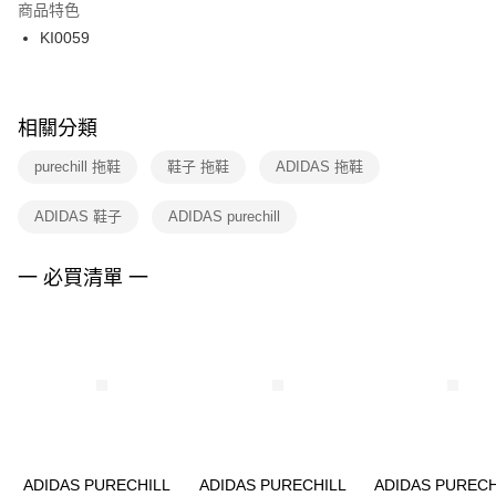
２．訂單成立數日內，您將收到繳費通知簡訊。
商品特色
付款後門市自取
３．收到繳費通知簡訊後14天內，點擊此簡訊中的連結，可透過四大超商／
KI0059
每筆NT$100，滿NT$1,500(含以上)免運費
ATM／網路銀行／等多元方式進行付款，方視為交易完成。
※ 請注意：結帳手續完成當下不需立刻繳費，但若您需要取消訂單，請聯絡
購買商品的店家。未經商家同意取消之訂單仍視為有效，需透過AFTEE先享
後付繳納相關費用。
※ 交易是否成功請以「AFTEE先享後付 」之結帳頁面顯示為準，若有關於
相關分類
是否繳費成功／繳費後需取消欲退款等相關疑問，請聯繫「AFTEE先享後付
客戶支援中心」
https://netprotections.freshdesk.com/support/home
purechill 拖鞋
鞋子 拖鞋
ADIDAS 拖鞋
【注意事項】
ADIDAS 鞋子
ADIDAS purechill
１．透過由恩沛科技股份有限公司提供之「AFTEE先享後付」服務完成之交
易，需依本服務之必要範圍內提供個人資料，並將交易相關給付款項請求債
權轉讓予恩沛科技股份有限公司。
一 必買清單 一
２．關於個人資料處理事宜，請瀏覽以下網址：
https://aftee.tw/terms/#terms3
３．未成年的使用者請事先徵得法定代理人或監護人之同意方可使用
「AFTEE先享後付」，若未經同意申辦者引起之損失，本公司不負相關責
任。
４．使用「AFTEE先享後付」時，將依據個別帳號之用戶狀況，依本公司即
時審查核予不同之上限額度；若仍有額度不足之情形，本公司將視審查結果
請求用戶進行身份認證。
５．嚴禁一人註冊多個帳號或使用他人資訊註冊。若發現惡意使用之情形，
恩沛科技股份有限公司將有權停止該用戶之使用額度並採取法律行動。
ADIDAS PURECHILL
ADIDAS PURECHILL
ADIDAS PURECH