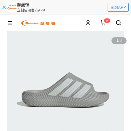
摩曼頓
開啟APP
立刻使用官方APP
0
1
/
8