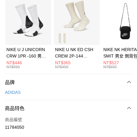
信用卡分期付款
3 期 0 利率 每期
NT$630
21家銀行
合作金庫商業銀行
第一商業銀行
LINE Pay
華南商業銀行
彰化商業銀行
Apple Pay
上海商業儲蓄銀行
台北富邦商業銀行
國泰世華商業銀行
兆豐國際商業銀行
悠遊付
臺灣中小企業銀行
台中商業銀行
NIKE U J UNICORN
NIKE U NK ED CSH
NIKE NK HERIT
匯豐（台灣）商業銀行
華泰商業銀行
CRW 1PR -160 男女
CREW 2P-144
SMIT 男女 側背
全盈+PAY
聯邦商業銀行
遠東國際商業銀行
中統襪 FZ3393100
EMBRDY 男女 短統襪
BA5871010
NT$446
NT$365
NT$527
元大商業銀行
永豐商業銀行
NT$550
NT$450
NT$650
AFTEE先享後付
FZ3073133
玉山商業銀行
星展（台灣）商業銀行
相關說明
台新國際商業銀行
中國信託商業銀行
品牌
【關於「AFTEE先享後付」】
台灣樂天信用卡公司
AFTEE先享後付是「在收到商品之後才付款」的支付方式。 讓您購物簡單
運送方式
ADIDAS
便利好安心！
１．簡單：不需註冊會員、不需綁卡、不需儲值。
7-11取貨(快速到店)
２．便利：只要手機號碼，簡訊認證，即可結帳。
商品特色
每筆NT$100，滿NT$1,500(含以上)免運費
３．安心：先確認商品／服務後，再付款。
商品編號
宅配
【「AFTEE先享後付」結帳流程】
１．於結帳方式選擇「AFTEE先享後付」後，將跳轉至「AFTEE先享後付」
11784050
每筆NT$100，滿NT$1,500(含以上)免運費
結帳頁面，進行簡訊認證並確認金額後，即可完成結帳。