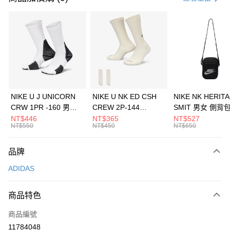
信用卡分期付款
3 期 0 利率 每期
NT$630
21家銀行
合作金庫商業銀行
第一商業銀行
LINE Pay
華南商業銀行
彰化商業銀行
Apple Pay
上海商業儲蓄銀行
台北富邦商業銀行
國泰世華商業銀行
兆豐國際商業銀行
悠遊付
臺灣中小企業銀行
台中商業銀行
NIKE U J UNICORN
NIKE U NK ED CSH
NIKE NK HERIT
匯豐（台灣）商業銀行
華泰商業銀行
CRW 1PR -160 男女
CREW 2P-144
SMIT 男女 側背
全盈+PAY
聯邦商業銀行
遠東國際商業銀行
中統襪 FZ3393100
EMBRDY 男女 短統襪
BA5871010
NT$446
NT$365
NT$527
元大商業銀行
永豐商業銀行
NT$550
NT$450
NT$650
AFTEE先享後付
FZ3073133
玉山商業銀行
星展（台灣）商業銀行
相關說明
台新國際商業銀行
中國信託商業銀行
品牌
【關於「AFTEE先享後付」】
台灣樂天信用卡公司
AFTEE先享後付是「在收到商品之後才付款」的支付方式。 讓您購物簡單
運送方式
ADIDAS
便利好安心！
１．簡單：不需註冊會員、不需綁卡、不需儲值。
7-11取貨(快速到店)
２．便利：只要手機號碼，簡訊認證，即可結帳。
商品特色
每筆NT$100，滿NT$1,500(含以上)免運費
３．安心：先確認商品／服務後，再付款。
商品編號
宅配
【「AFTEE先享後付」結帳流程】
１．於結帳方式選擇「AFTEE先享後付」後，將跳轉至「AFTEE先享後付」
11784048
每筆NT$100，滿NT$1,500(含以上)免運費