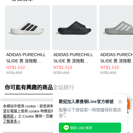
ADIDAS PURECHILL
ADIDAS PURECHILL
ADIDAS PURECH
SLIDE 男 涼拖鞋
SLIDE 男 涼拖鞋
SLIDE 男 涼拖鞋
KI0054
KI0055
KI0059
NT$1,510
NT$1,510
NT$1,510
NT$1,890
NT$1,890
NT$1,890
你可能有興趣的商品
全站排行
歡迎加入摩曼頓Line官方帳號
本網站中使用 cookie，欲查詢有關本網站使用 cookie 方式之詳情，及若您不希
點擊以下按鈕第一時間獲得好康訊
熱門標籤
望在電腦上使用 cookie 時應如何變更電腦的 cookie 設定，請參閱本網站「
隱私
息👇
權條款
」之 Cookie 聲明。您繼續使用本網站即表示您同意本公司得按本網站使
用條款之 Cookie 聲明使用 cookie。
了解更多 >
連結 LINE 帳號