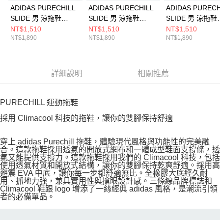
ADIDAS PURECHILL
ADIDAS PURECHILL
ADIDAS PURECH
SLIDE 男 涼拖鞋
SLIDE 男 涼拖鞋
SLIDE 男 涼拖鞋
KI0054
KI0055
KI0059
NT$1,510
NT$1,510
NT$1,510
NT$1,890
NT$1,890
NT$1,890
詳細說明
相關推薦
PURECHILL 運動拖鞋
採用 Climacool 科技的拖鞋，讓你的雙腳保持舒適
穿上 adidas Purechill 拖鞋，體驗現代風格與功能性的完美融
合。這款拖鞋採用透氣的開放式網布和一體成型鞋面支撐條，透
氣又能提供支撐力。這款拖鞋採用我們的 Climacool 科技，包括
使用透氣材質和開放式結構，讓你的雙腳保持乾爽舒適。採用高
避震 EVA 中底，讓你每一步都舒適無比。全橡膠大底經久耐
用、抓地力強，兼具實用性與搶眼設計感。三條線品牌標誌和
Climacool 鞋跟 logo 增添了一絲經典 adidas 風格，是潮流引領
者的必備單品。