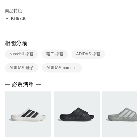
結帳頁面，進行簡訊認證並確認金額後，即可完成結帳。
２．訂單成立數日內，您將收到繳費通知簡訊。
商品特色
付款後門市自取
３．收到繳費通知簡訊後14天內，點擊此簡訊中的連結，可透過四大超商／
KH6736
每筆NT$100，滿NT$1,500(含以上)免運費
ATM／網路銀行／等多元方式進行付款，方視為交易完成。
※ 請注意：結帳手續完成當下不需立刻繳費，但若您需要取消訂單，請聯絡
購買商品的店家。未經商家同意取消之訂單仍視為有效，需透過AFTEE先享
後付繳納相關費用。
※ 交易是否成功請以「AFTEE先享後付 」之結帳頁面顯示為準，若有關於
相關分類
是否繳費成功／繳費後需取消欲退款等相關疑問，請聯繫「AFTEE先享後付
客戶支援中心」
https://netprotections.freshdesk.com/support/home
purechill 拖鞋
鞋子 拖鞋
ADIDAS 拖鞋
【注意事項】
ADIDAS 鞋子
ADIDAS purechill
１．透過由恩沛科技股份有限公司提供之「AFTEE先享後付」服務完成之交
易，需依本服務之必要範圍內提供個人資料，並將交易相關給付款項請求債
權轉讓予恩沛科技股份有限公司。
一 必買清單 一
２．關於個人資料處理事宜，請瀏覽以下網址：
https://aftee.tw/terms/#terms3
３．未成年的使用者請事先徵得法定代理人或監護人之同意方可使用
「AFTEE先享後付」，若未經同意申辦者引起之損失，本公司不負相關責
任。
４．使用「AFTEE先享後付」時，將依據個別帳號之用戶狀況，依本公司即
時審查核予不同之上限額度；若仍有額度不足之情形，本公司將視審查結果
請求用戶進行身份認證。
５．嚴禁一人註冊多個帳號或使用他人資訊註冊。若發現惡意使用之情形，
恩沛科技股份有限公司將有權停止該用戶之使用額度並採取法律行動。