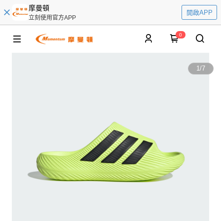
摩曼頓
開啟APP
立刻使用官方APP
0
1
/
7