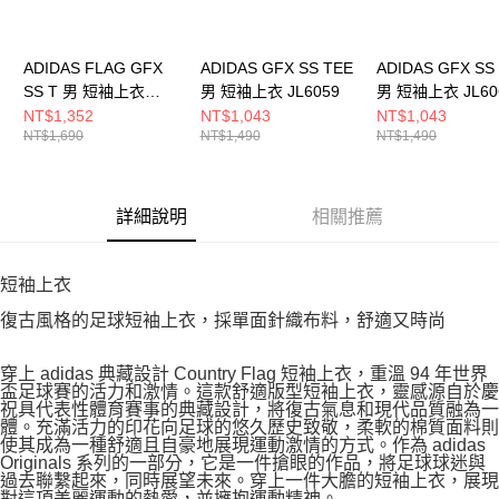
ADIDAS FLAG GFX
ADIDAS GFX SS TEE
ADIDAS GFX SS
SS T 男 短袖上衣
男 短袖上衣 JL6059
男 短袖上衣 JL60
KD1430
NT$1,352
NT$1,043
NT$1,043
NT$1,690
NT$1,490
NT$1,490
詳細說明
相關推薦
短袖上衣
復古風格的足球短袖上衣，採單面針織布料，舒適又時尚
穿上 adidas 典藏設計 Country Flag 短袖上衣，重溫 94 年世界
盃足球賽的活力和激情。這款舒適版型短袖上衣，靈感源自於慶
祝具代表性體育賽事的典藏設計，將復古氣息和現代品質融為一
體。充滿活力的印花向足球的悠久歷史致敬，柔軟的棉質面料則
使其成為一種舒適且自豪地展現運動激情的方式。作為 adidas
Originals 系列的一部分，它是一件搶眼的作品，將足球球迷與
過去聯繫起來，同時展望未來。穿上一件大膽的短袖上衣，展現
對這項美麗運動的熱愛，並擁抱運動精神。