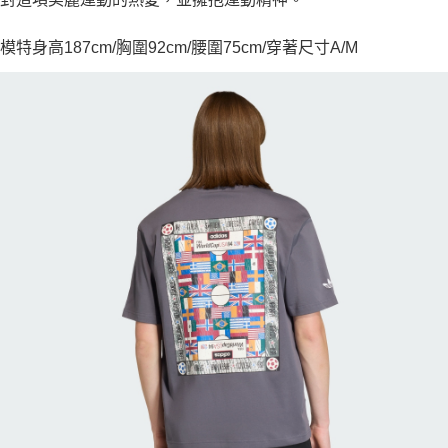
模特身高187cm/胸圍92cm/腰圍75cm/穿著尺寸A/M