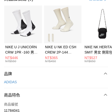
信用卡分期付款
3 期 0 利率 每期
NT$563
21家銀行
合作金庫商業銀行
第一商業銀行
LINE Pay
華南商業銀行
彰化商業銀行
Apple Pay
上海商業儲蓄銀行
台北富邦商業銀行
國泰世華商業銀行
兆豐國際商業銀行
悠遊付
臺灣中小企業銀行
台中商業銀行
NIKE U J UNICORN
NIKE U NK ED CSH
NIKE NK HERIT
匯豐（台灣）商業銀行
華泰商業銀行
CRW 1PR -160 男女
CREW 2P-144
SMIT 男女 側背
全盈+PAY
聯邦商業銀行
遠東國際商業銀行
中統襪 FZ3393100
EMBRDY 男女 短統襪
BA5871010
NT$446
NT$365
NT$527
元大商業銀行
永豐商業銀行
NT$550
NT$450
NT$650
AFTEE先享後付
FZ3073133
玉山商業銀行
星展（台灣）商業銀行
相關說明
台新國際商業銀行
中國信託商業銀行
品牌
【關於「AFTEE先享後付」】
台灣樂天信用卡公司
AFTEE先享後付是「在收到商品之後才付款」的支付方式。 讓您購物簡單
運送方式
ADIDAS
便利好安心！
１．簡單：不需註冊會員、不需綁卡、不需儲值。
7-11取貨(快速到店)
２．便利：只要手機號碼，簡訊認證，即可結帳。
商品特色
每筆NT$100，滿NT$1,500(含以上)免運費
３．安心：先確認商品／服務後，再付款。
商品編號
宅配
【「AFTEE先享後付」結帳流程】
１．於結帳方式選擇「AFTEE先享後付」後，將跳轉至「AFTEE先享後付」
11784041
每筆NT$100，滿NT$1,500(含以上)免運費