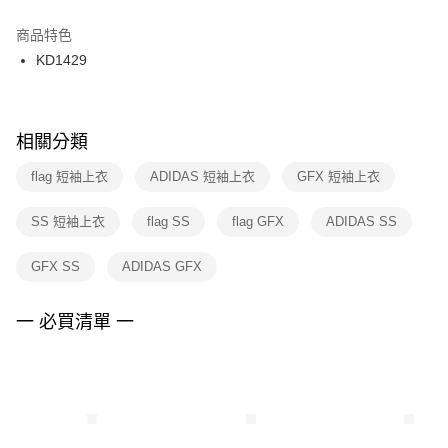
結帳頁面，進行簡訊認證並確認金額後，即可完成結帳。
２．訂單成立數日內，您將收到繳費通知簡訊。
商品特色
付款後門市自取
３．收到繳費通知簡訊後14天內，點擊此簡訊中的連結，可透過四大超商／
KD1429
每筆NT$100，滿NT$1,500(含以上)免運費
ATM／網路銀行／等多元方式進行付款，方視為交易完成。
※ 請注意：結帳手續完成當下不需立刻繳費，但若您需要取消訂單，請聯絡
購買商品的店家。未經商家同意取消之訂單仍視為有效，需透過AFTEE先享
後付繳納相關費用。
※ 交易是否成功請以「AFTEE先享後付 」之結帳頁面顯示為準，若有關於
相關分類
是否繳費成功／繳費後需取消欲退款等相關疑問，請聯繫「AFTEE先享後付
客戶支援中心」
https://netprotections.freshdesk.com/support/home
flag 短袖上衣
ADIDAS 短袖上衣
GFX 短袖上衣
【注意事項】
SS 短袖上衣
flag SS
flag GFX
ADIDAS SS
１．透過由恩沛科技股份有限公司提供之「AFTEE先享後付」服務完成之交
易，需依本服務之必要範圍內提供個人資料，並將交易相關給付款項請求債
權轉讓予恩沛科技股份有限公司。
GFX SS
ADIDAS GFX
２．關於個人資料處理事宜，請瀏覽以下網址：
https://aftee.tw/terms/#terms3
３．未成年的使用者請事先徵得法定代理人或監護人之同意方可使用
一 必買清單 一
「AFTEE先享後付」，若未經同意申辦者引起之損失，本公司不負相關責
任。
４．使用「AFTEE先享後付」時，將依據個別帳號之用戶狀況，依本公司即
時審查核予不同之上限額度；若仍有額度不足之情形，本公司將視審查結果
請求用戶進行身份認證。
５．嚴禁一人註冊多個帳號或使用他人資訊註冊。若發現惡意使用之情形，
恩沛科技股份有限公司將有權停止該用戶之使用額度並採取法律行動。