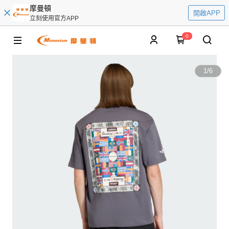
摩曼頓
開啟APP
立刻使用官方APP
0
1
/
6