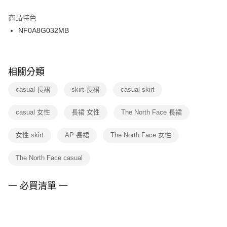
結帳頁面，進行簡訊認證並確認金額後，即可完成結帳。
２．訂單成立數日內，您將收到繳費通知簡訊。
商品特色
付款後門市自取
３．收到繳費通知簡訊後14天內，點擊此簡訊中的連結，可透過四大超商／
NF0A8G032MB
每筆NT$100，滿NT$1,500(含以上)免運費
ATM／網路銀行／等多元方式進行付款，方視為交易完成。
※ 請注意：結帳手續完成當下不需立刻繳費，但若您需要取消訂單，請聯絡
購買商品的店家。未經商家同意取消之訂單仍視為有效，需透過AFTEE先享
後付繳納相關費用。
※ 交易是否成功請以「AFTEE先享後付 」之結帳頁面顯示為準，若有關於
相關分類
是否繳費成功／繳費後需取消欲退款等相關疑問，請聯繫「AFTEE先享後付
客戶支援中心」
https://netprotections.freshdesk.com/support/home
casual 長裙
skirt 長裙
casual skirt
【注意事項】
casual 女性
長裙 女性
The North Face 長裙
１．透過由恩沛科技股份有限公司提供之「AFTEE先享後付」服務完成之交
易，需依本服務之必要範圍內提供個人資料，並將交易相關給付款項請求債
權轉讓予恩沛科技股份有限公司。
女性 skirt
AP 長裙
The North Face 女性
２．關於個人資料處理事宜，請瀏覽以下網址：
https://aftee.tw/terms/#terms3
The North Face casual
３．未成年的使用者請事先徵得法定代理人或監護人之同意方可使用
「AFTEE先享後付」，若未經同意申辦者引起之損失，本公司不負相關責
任。
一 必買清單 一
４．使用「AFTEE先享後付」時，將依據個別帳號之用戶狀況，依本公司即
時審查核予不同之上限額度；若仍有額度不足之情形，本公司將視審查結果
請求用戶進行身份認證。
５．嚴禁一人註冊多個帳號或使用他人資訊註冊。若發現惡意使用之情形，
恩沛科技股份有限公司將有權停止該用戶之使用額度並採取法律行動。