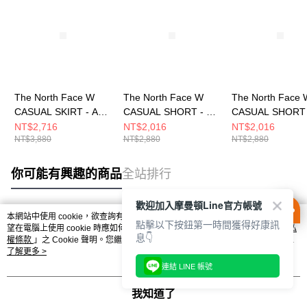
The North Face W
The North Face W
The North Face 
CASUAL SKIRT - AP
CASUAL SHORT - AP
CASUAL SHORT 
女 長裙
女 短褲
女 短褲
NT$2,716
NT$2,016
NT$2,016
NT$3,880
NT$2,880
NT$2,880
NF0A8G0321L
NF0A8G022MB
NF0A8G02JK3
你可能有興趣的商品
全站排行
歡迎加入摩曼頓Line官方帳號
本網站中使用 cookie，欲查詢有關本網站使用 cookie 方式之詳情，及若您不希
點擊以下按鈕第一時間獲得好康訊
熱門標籤
望在電腦上使用 cookie 時應如何變更電腦的 cookie 設定，請參閱本網站「
隱私
息👇
權條款
」之 Cookie 聲明。您繼續使用本網站即表示您同意本公司得按本網站使
用條款之 Cookie 聲明使用 cookie。
了解更多 >
連結 LINE 帳號
我知道了