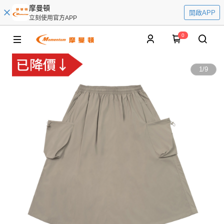
摩曼頓
開啟APP
立刻使用官方APP
0
1
/
9