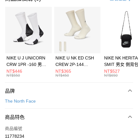
信用卡分期付款
3 期 0 利率 每期
NT$1,293
21家銀行
合作金庫商業銀行
第一商業銀行
LINE Pay
華南商業銀行
彰化商業銀行
Apple Pay
上海商業儲蓄銀行
台北富邦商業銀行
國泰世華商業銀行
兆豐國際商業銀行
悠遊付
臺灣中小企業銀行
台中商業銀行
NIKE U J UNICORN
NIKE U NK ED CSH
NIKE NK HERIT
匯豐（台灣）商業銀行
華泰商業銀行
CRW 1PR -160 男女
CREW 2P-144
SMIT 男女 側背
全盈+PAY
聯邦商業銀行
遠東國際商業銀行
中統襪 FZ3393100
EMBRDY 男女 短統襪
BA5871010
NT$446
NT$365
NT$527
元大商業銀行
永豐商業銀行
NT$550
NT$450
NT$650
AFTEE先享後付
FZ3073133
玉山商業銀行
星展（台灣）商業銀行
相關說明
台新國際商業銀行
中國信託商業銀行
品牌
【關於「AFTEE先享後付」】
台灣樂天信用卡公司
AFTEE先享後付是「在收到商品之後才付款」的支付方式。 讓您購物簡單
運送方式
The North Face
便利好安心！
１．簡單：不需註冊會員、不需綁卡、不需儲值。
7-11取貨(快速到店)
２．便利：只要手機號碼，簡訊認證，即可結帳。
商品特色
每筆NT$100，滿NT$1,500(含以上)免運費
３．安心：先確認商品／服務後，再付款。
商品編號
宅配
【「AFTEE先享後付」結帳流程】
１．於結帳方式選擇「AFTEE先享後付」後，將跳轉至「AFTEE先享後付」
11778234
每筆NT$100，滿NT$1,500(含以上)免運費