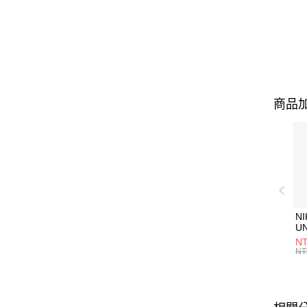
商品加
NI
U
1P
NT
統
NT