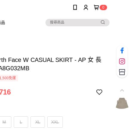
0
商品
rth Face W CASUAL SKIRT - AP 女 長
A8G032MB
1,500免運
716
M
L
XL
XXL