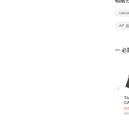
相關
casu
AP 
一 必
Th
CA
A
NT
N
NT