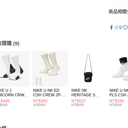
匯豐（
全盈+PAY
聯邦商
商品相關分
元大商
AFTEE先
玉山商
品牌
Th
相關說明
分享
台新國
【關於「A
女性商品
台灣樂
AFTEE
便利好安
運動類型
運送方式
價購 (9)
１．簡單
２．便利
限時降價
7-11取貨
３．安心
每筆NT$1
【「AFT
宅配
１．於結帳
付」結帳
每筆NT$1
２．訂單
３．收到繳
付款後門
KE U J
NIKE U NK ED
NIKE NK
NIKE U N
／ATM／
NICORN CRW
CSH CREW 2P-
HERITAGE S
PLS CSH 
每筆NT$1
※ 請注意
R -160 男女 中
144 EMBRDY 男
SMIT 男女 側背包
144 DBL
$446
NT$365
NT$527
NT$284
絡購買商品
襪 FZ3393100
女 短統襪
BA5871010
襪 DH405
$550
NT$450
NT$650
NT$350
先享後付
FZ3073133
※ 交易是
是否繳費成
付客戶支