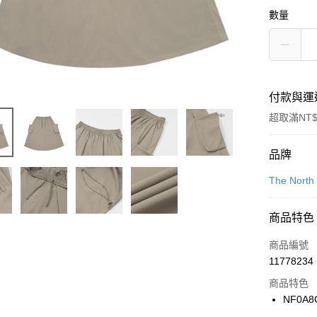
數量
付款與運
超取滿NT$
付款方式
品牌
信用卡一
The North
信用卡分
商品特色
3 期 
商品編號
合作金
LINE Pay
11778234
華南商
Apple Pay
上海商
商品特色
國泰世
NF0A8
悠遊付
臺灣中