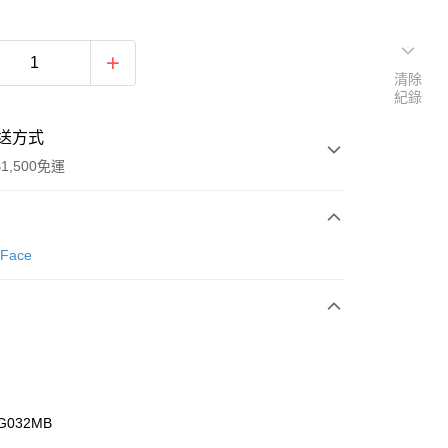
清除
紀錄
送方式
1,500免運
次付款
 Face
期付款
0 利率 每期
NT$1,293
21家銀行
庫商業銀行
第一商業銀行
業銀行
彰化商業銀行
業儲蓄銀行
台北富邦商業銀行
華商業銀行
兆豐國際商業銀行
G032MB
小企業銀行
台中商業銀行