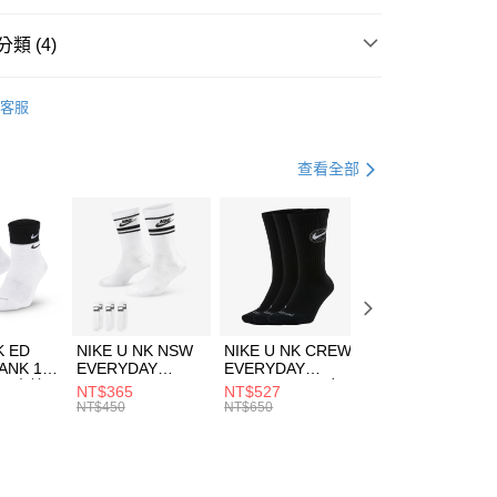
台灣）商業銀行
華泰商業銀行
業銀行
遠東國際商業銀行
類 (4)
業銀行
永豐商業銀行
享後付
業銀行
星展（台灣）商業銀行
e North Face
服飾
客服
際商業銀行
中國信託商業銀行
FTEE先享後付」】
下著
長裙
天信用卡公司
先享後付是「在收到商品之後才付款」的支付方式。 讓您購物簡單
心！
休閒戶外
服飾
查看全部
：不需註冊會員、不需綁卡、不需儲值。
：只要手機號碼，簡訊認證，即可結帳。
專區⬇
(快速到店)
：先確認商品／服務後，再付款。
00，滿NT$1,500(含以上)免運費
EE先享後付」結帳流程】
方式選擇「AFTEE先享後付」後，將跳轉至「AFTEE先享後
頁面，進行簡訊認證並確認金額後，即可完成結帳。
00，滿NT$1,500(含以上)免運費
成立數日內，您將收到繳費通知簡訊。
費通知簡訊後14天內，點擊此簡訊中的連結，可透過四大超商
市自取
K ED
NIKE U NK NSW
NIKE U NK CREW
NIKE U NK
網路銀行／等多元方式進行付款，方視為交易完成。
ANK 1P
EVERYDAY
EVERYDAY
EVERYDAY LTW
00，滿NT$1,500(含以上)免運費
：結帳手續完成當下不需立刻繳費，但若您需要取消訂單，請聯
 男 中統
ESSENTIAL CR
BBALL 3PR 男女
ANKLE 3PR 男女
NT$365
NT$527
NT$365
的店家。未經商家同意取消之訂單仍視為有效，需透過AFTEE
8104
男女 短統襪
長統襪
踝襪 SX7677010
NT$450
NT$650
NT$450
繳納相關費用。
DX5089103
DA2123010
否成功請以「AFTEE先享後付 」之結帳頁面顯示為準，若有關於
功／繳費後需取消欲退款等相關疑問，請聯繫「AFTEE先享後
援中心」
https://netprotections.freshdesk.com/support/home