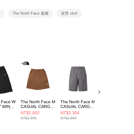
項】
恩沛科技股份有限公司提供之「AFTEE先享後付」服務完成之
性
The North Face 長裙
女性 skirt
依本服務之必要範圍內提供個人資料，並將交易相關給付款項請
讓予恩沛科技股份有限公司。
個人資料處理事宜，請瀏覽以下網址：
ee.tw/terms/#terms3
年的使用者請事先徵得法定代理人或監護人之同意方可使用
E先享後付」，若未經同意申辦者引起之損失，本公司不負相關責
AFTEE先享後付」時，將依據個別帳號之用戶狀況，依本公司
核予不同之上限額度；若仍有額度不足之情形，本公司將視審查
用戶進行身份認證。
一人註冊多個帳號或使用他人資訊註冊。若發現惡意使用之情
科技股份有限公司將有權停止該用戶之使用額度並採取法律行
h Face W
The North Face M
The North Face M
The North Face 
Y WIND
CASUAL CARGO
CASUAL CARGO
CASUAL CARGO
AP 女 秋
SHORT - AP 男 短
SHORT - AP 男 短
SHORT - AP 男 
NT$2,002
NT$2,304
NT$2,304
褲 NF0A87UZ6IH
褲 NF0A8G010UZ
褲 NF0A8G01JK
NT$2,880
NT$2,880
NT$2,880
4JK3