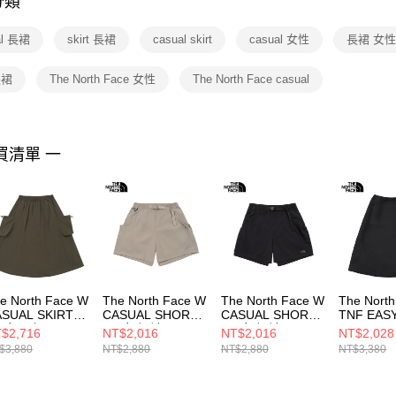
分類
【注意事
１．透過由
al 長裙
skirt 長裙
casual skirt
casual 女性
長裙 女
交易，需
求債權轉
２．關於
長裙
The North Face 女性
The North Face casual
https://aft
３．未成
「AFTE
任。
買清單 一
４．使用「
即時審查
結果請求
５．嚴禁
形，恩沛
動。
e North Face W
The North Face W
The North Face W
The Nort
SUAL SKIRT -
CASUAL SHORT -
CASUAL SHORT -
TNF EAS
P 女 長裙
AP 女 短褲
AP 女 短褲
SKIRT - 
$2,716
NT$2,016
NT$2,016
NT$2,028
F0A8G0321L
NF0A8G022MB
NF0A8G02JK3
冬洋裝
$3,880
NT$2,880
NT$2,880
NT$3,380
NF0A8C5