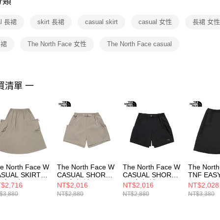
分類
【注意事
１．透過由
al 長裙
skirt 長裙
casual skirt
casual 女性
長裙 女
交易，需
求債權轉
２．關於
長裙
The North Face 女性
The North Face casual
https://aft
３．未成
「AFTE
任。
買清單 一
４．使用「
即時審查
結果請求
５．嚴禁
形，恩沛
動。
e North Face W
The North Face W
The North Face W
The Nort
SUAL SKIRT -
CASUAL SHORT -
CASUAL SHORT -
TNF EAS
P 女 長裙
AP 女 短褲
AP 女 短褲
SKIRT - 
$2,716
NT$2,016
NT$2,016
NT$2,028
F0A8G032MB
NF0A8G022MB
NF0A8G02JK3
冬洋裝
$3,880
NT$2,880
NT$2,880
NT$3,380
NF0A8C5