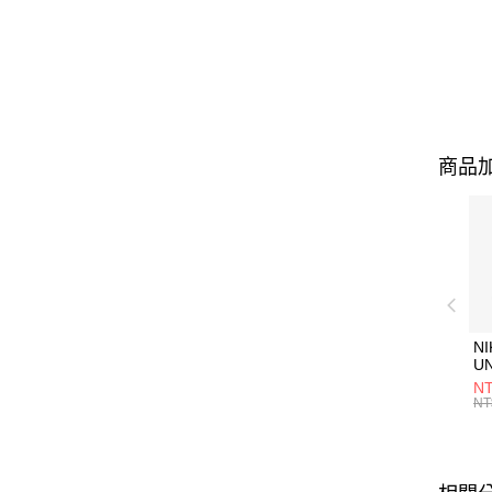
商品加
NI
U
1P
NT
統
NT