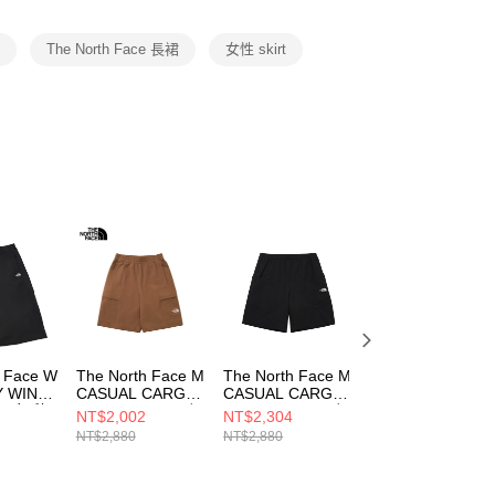
項】
恩沛科技股份有限公司提供之「AFTEE先享後付」服務完成之
性
The North Face 長裙
女性 skirt
依本服務之必要範圍內提供個人資料，並將交易相關給付款項請
讓予恩沛科技股份有限公司。
個人資料處理事宜，請瀏覽以下網址：
ee.tw/terms/#terms3
年的使用者請事先徵得法定代理人或監護人之同意方可使用
E先享後付」，若未經同意申辦者引起之損失，本公司不負相關責
AFTEE先享後付」時，將依據個別帳號之用戶狀況，依本公司
核予不同之上限額度；若仍有額度不足之情形，本公司將視審查
用戶進行身份認證。
一人註冊多個帳號或使用他人資訊註冊。若發現惡意使用之情
科技股份有限公司將有權停止該用戶之使用額度並採取法律行
h Face W
The North Face M
The North Face M
The North Face 
Y WIND
CASUAL CARGO
CASUAL CARGO
CASUAL CARGO
AP 女 秋
SHORT - AP 男 短
SHORT - AP 男 短
SHORT - AP 男 
NT$2,002
NT$2,304
NT$2,304
褲 NF0A87UZ6IH
褲 NF0A8G01JK3
褲 NF0A8G010U
NT$2,880
NT$2,880
NT$2,880
4JK3