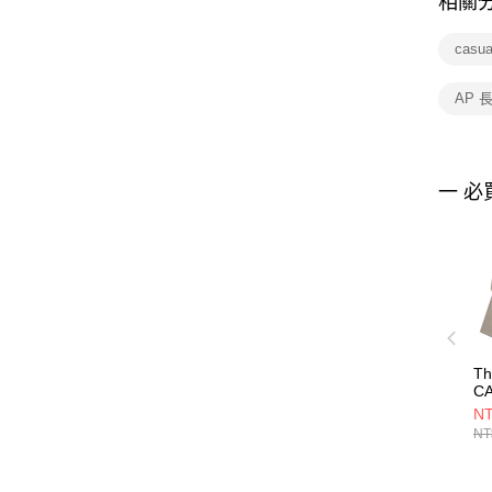
相關
casu
AP 
一 必
Th
CA
A
NT
N
NT