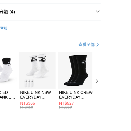
台灣）商業銀行
華泰商業銀行
業銀行
遠東國際商業銀行
類 (4)
業銀行
永豐商業銀行
享後付
業銀行
星展（台灣）商業銀行
e North Face
服飾
客服
際商業銀行
中國信託商業銀行
FTEE先享後付」】
下著
長裙
天信用卡公司
先享後付是「在收到商品之後才付款」的支付方式。 讓您購物簡單
心！
休閒戶外
服飾
查看全部
：不需註冊會員、不需綁卡、不需儲值。
：只要手機號碼，簡訊認證，即可結帳。
專區⬇
(快速到店)
：先確認商品／服務後，再付款。
00，滿NT$1,500(含以上)免運費
EE先享後付」結帳流程】
方式選擇「AFTEE先享後付」後，將跳轉至「AFTEE先享後
頁面，進行簡訊認證並確認金額後，即可完成結帳。
00，滿NT$1,500(含以上)免運費
成立數日內，您將收到繳費通知簡訊。
費通知簡訊後14天內，點擊此簡訊中的連結，可透過四大超商
市自取
K ED
NIKE U NK NSW
NIKE U NK CREW
NIKE U NK
網路銀行／等多元方式進行付款，方視為交易完成。
ANK 1P
EVERYDAY
EVERYDAY
EVERYDAY LTW
00，滿NT$1,500(含以上)免運費
：結帳手續完成當下不需立刻繳費，但若您需要取消訂單，請聯
 男 中統
ESSENTIAL CR
BBALL 3PR 男女
ANKLE 3PR 男女
NT$365
NT$527
NT$365
的店家。未經商家同意取消之訂單仍視為有效，需透過AFTEE
8104
男女 短統襪
長統襪
踝襪 SX7677010
NT$450
NT$650
NT$450
繳納相關費用。
DX5089103
DA2123010
否成功請以「AFTEE先享後付 」之結帳頁面顯示為準，若有關於
功／繳費後需取消欲退款等相關疑問，請聯繫「AFTEE先享後
援中心」
https://netprotections.freshdesk.com/support/home