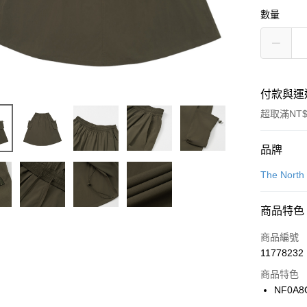
數量
付款與運
超取滿NT$
付款方式
品牌
信用卡一
The North
信用卡分
商品特色
3 期 
商品編號
合作金
LINE Pay
11778232
華南商
Apple Pay
上海商
商品特色
國泰世
NF0A8
悠遊付
臺灣中