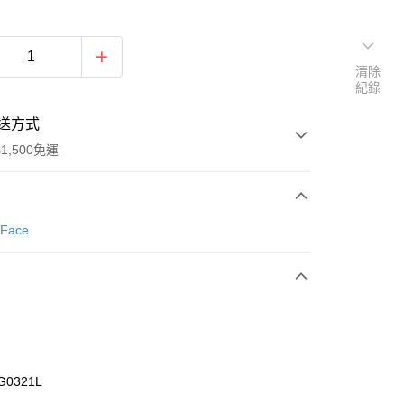
清除
紀錄
送方式
1,500免運
次付款
 Face
期付款
0 利率 每期
NT$1,293
21家銀行
庫商業銀行
第一商業銀行
業銀行
彰化商業銀行
業儲蓄銀行
台北富邦商業銀行
華商業銀行
兆豐國際商業銀行
G0321L
小企業銀行
台中商業銀行