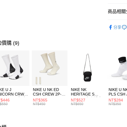
匯豐（
全盈+PAY
聯邦商
商品相關分
元大商
AFTEE先
玉山商
品牌
Th
相關說明
分享
台新國
【關於「A
女性商品
台灣樂
AFTEE
便利好安
運動類型
運送方式
價購 (9)
１．簡單
２．便利
限時降價
7-11取貨
３．安心
每筆NT$1
【「AFT
宅配
１．於結帳
付」結帳
每筆NT$1
２．訂單
３．收到繳
付款後門
KE U J
NIKE U NK ED
NIKE NK
NIKE U N
／ATM／
NICORN CRW
CSH CREW 2P-
HERITAGE S
PLS CSH 
每筆NT$1
※ 請注意
R -160 男女 中
144 EMBRDY 男
SMIT 男女 側背包
144 DBL
$446
NT$365
NT$527
NT$284
絡購買商品
襪 FZ3393100
女 短統襪
BA5871010
襪 DH405
$550
NT$450
NT$650
NT$350
先享後付
FZ3073133
※ 交易是
是否繳費成
付客戶支