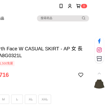
0
商品
rth Face W CASUAL SKIRT - AP 女 長
A8G0321L
1,500免運
716
M
L
XL
XXL