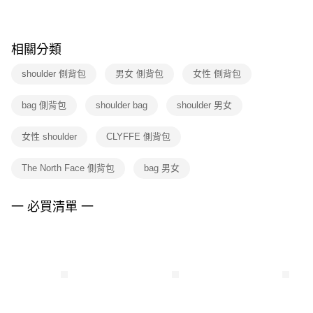
※ 請注意：結帳手續完成當下不需立刻繳費，但若您需要取消訂單，請聯絡
購買商品的店家。未經商家同意取消之訂單仍視為有效，需透過AFTEE先享
後付繳納相關費用。
※ 交易是否成功請以「AFTEE先享後付 」之結帳頁面顯示為準，若有關於
相關分類
是否繳費成功／繳費後需取消欲退款等相關疑問，請聯繫「AFTEE先享後付
客戶支援中心」
https://netprotections.freshdesk.com/support/home
shoulder 側背包
男女 側背包
女性 側背包
【注意事項】
bag 側背包
shoulder bag
shoulder 男女
１．透過由恩沛科技股份有限公司提供之「AFTEE先享後付」服務完成之交
易，需依本服務之必要範圍內提供個人資料，並將交易相關給付款項請求債
權轉讓予恩沛科技股份有限公司。
女性 shoulder
CLYFFE 側背包
２．關於個人資料處理事宜，請瀏覽以下網址：
https://aftee.tw/terms/#terms3
The North Face 側背包
bag 男女
３．未成年的使用者請事先徵得法定代理人或監護人之同意方可使用
「AFTEE先享後付」，若未經同意申辦者引起之損失，本公司不負相關責
任。
一 必買清單 一
４．使用「AFTEE先享後付」時，將依據個別帳號之用戶狀況，依本公司即
時審查核予不同之上限額度；若仍有額度不足之情形，本公司將視審查結果
請求用戶進行身份認證。
５．嚴禁一人註冊多個帳號或使用他人資訊註冊。若發現惡意使用之情形，
恩沛科技股份有限公司將有權停止該用戶之使用額度並採取法律行動。