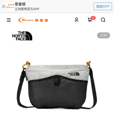
摩曼頓
開啟APP
立刻使用官方APP
0
1
/
10