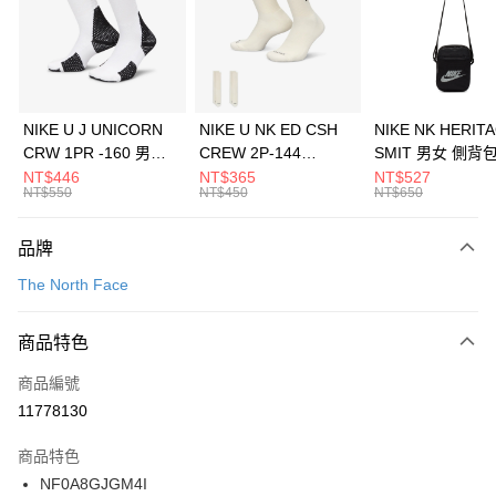
合作金庫商業銀行
第一商業銀行
LINE Pay
華南商業銀行
彰化商業銀行
Apple Pay
上海商業儲蓄銀行
台北富邦商業銀行
國泰世華商業銀行
兆豐國際商業銀行
悠遊付
臺灣中小企業銀行
台中商業銀行
NIKE U J UNICORN
NIKE U NK ED CSH
NIKE NK HERIT
匯豐（台灣）商業銀行
華泰商業銀行
CRW 1PR -160 男女
CREW 2P-144
SMIT 男女 側背
全盈+PAY
聯邦商業銀行
遠東國際商業銀行
中統襪 FZ3393100
EMBRDY 男女 短統襪
BA5871010
NT$446
NT$365
NT$527
元大商業銀行
永豐商業銀行
NT$550
NT$450
NT$650
AFTEE先享後付
FZ3073133
玉山商業銀行
星展（台灣）商業銀行
相關說明
台新國際商業銀行
中國信託商業銀行
品牌
【關於「AFTEE先享後付」】
台灣樂天信用卡公司
AFTEE先享後付是「在收到商品之後才付款」的支付方式。 讓您購物簡單
運送方式
The North Face
便利好安心！
１．簡單：不需註冊會員、不需綁卡、不需儲值。
7-11取貨(快速到店)
２．便利：只要手機號碼，簡訊認證，即可結帳。
商品特色
每筆NT$100，滿NT$1,500(含以上)免運費
３．安心：先確認商品／服務後，再付款。
商品編號
宅配
【「AFTEE先享後付」結帳流程】
１．於結帳方式選擇「AFTEE先享後付」後，將跳轉至「AFTEE先享後付」
11778130
每筆NT$100，滿NT$1,500(含以上)免運費
結帳頁面，進行簡訊認證並確認金額後，即可完成結帳。
２．訂單成立數日內，您將收到繳費通知簡訊。
商品特色
付款後門市自取
３．收到繳費通知簡訊後14天內，點擊此簡訊中的連結，可透過四大超商／
NF0A8GJGM4I
每筆NT$100，滿NT$1,500(含以上)免運費
ATM／網路銀行／等多元方式進行付款，方視為交易完成。