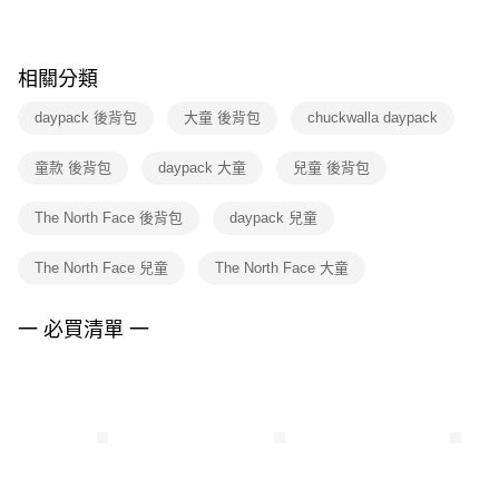
※ 請注意：結帳手續完成當下不需立刻繳費，但若您需要取消訂單，請聯絡
購買商品的店家。未經商家同意取消之訂單仍視為有效，需透過AFTEE先享
後付繳納相關費用。
※ 交易是否成功請以「AFTEE先享後付 」之結帳頁面顯示為準，若有關於
相關分類
是否繳費成功／繳費後需取消欲退款等相關疑問，請聯繫「AFTEE先享後付
客戶支援中心」
https://netprotections.freshdesk.com/support/home
daypack 後背包
大童 後背包
chuckwalla daypack
【注意事項】
童款 後背包
daypack 大童
兒童 後背包
１．透過由恩沛科技股份有限公司提供之「AFTEE先享後付」服務完成之交
易，需依本服務之必要範圍內提供個人資料，並將交易相關給付款項請求債
權轉讓予恩沛科技股份有限公司。
The North Face 後背包
daypack 兒童
２．關於個人資料處理事宜，請瀏覽以下網址：
https://aftee.tw/terms/#terms3
The North Face 兒童
The North Face 大童
３．未成年的使用者請事先徵得法定代理人或監護人之同意方可使用
「AFTEE先享後付」，若未經同意申辦者引起之損失，本公司不負相關責
任。
一 必買清單 一
４．使用「AFTEE先享後付」時，將依據個別帳號之用戶狀況，依本公司即
時審查核予不同之上限額度；若仍有額度不足之情形，本公司將視審查結果
請求用戶進行身份認證。
５．嚴禁一人註冊多個帳號或使用他人資訊註冊。若發現惡意使用之情形，
恩沛科技股份有限公司將有權停止該用戶之使用額度並採取法律行動。