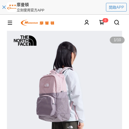
摩曼頓
開啟APP
立刻使用官方APP
0
1
/
10