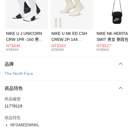
合作金庫商業銀行
第一商業銀行
LINE Pay
華南商業銀行
彰化商業銀行
Apple Pay
上海商業儲蓄銀行
台北富邦商業銀行
國泰世華商業銀行
兆豐國際商業銀行
悠遊付
臺灣中小企業銀行
台中商業銀行
NIKE U J UNICORN
NIKE U NK ED CSH
NIKE NK HERIT
匯豐（台灣）商業銀行
華泰商業銀行
CRW 1PR -160 男女
CREW 2P-144
SMIT 男女 側背
全盈+PAY
聯邦商業銀行
遠東國際商業銀行
中統襪 FZ3393100
EMBRDY 男女 短統襪
BA5871010
NT$446
NT$365
NT$527
元大商業銀行
永豐商業銀行
NT$550
NT$450
NT$650
AFTEE先享後付
FZ3073133
玉山商業銀行
星展（台灣）商業銀行
相關說明
台新國際商業銀行
中國信託商業銀行
品牌
【關於「AFTEE先享後付」】
台灣樂天信用卡公司
AFTEE先享後付是「在收到商品之後才付款」的支付方式。 讓您購物簡單
運送方式
The North Face
便利好安心！
１．簡單：不需註冊會員、不需綁卡、不需儲值。
7-11取貨(快速到店)
２．便利：只要手機號碼，簡訊認證，即可結帳。
商品特色
每筆NT$100，滿NT$1,500(含以上)免運費
３．安心：先確認商品／服務後，再付款。
商品編號
宅配
【「AFTEE先享後付」結帳流程】
１．於結帳方式選擇「AFTEE先享後付」後，將跳轉至「AFTEE先享後付」
11778119
每筆NT$100，滿NT$1,500(含以上)免運費
結帳頁面，進行簡訊認證並確認金額後，即可完成結帳。
２．訂單成立數日內，您將收到繳費通知簡訊。
商品特色
付款後門市自取
３．收到繳費通知簡訊後14天內，點擊此簡訊中的連結，可透過四大超商／
NF0A8EEWNKL
每筆NT$100，滿NT$1,500(含以上)免運費
ATM／網路銀行／等多元方式進行付款，方視為交易完成。