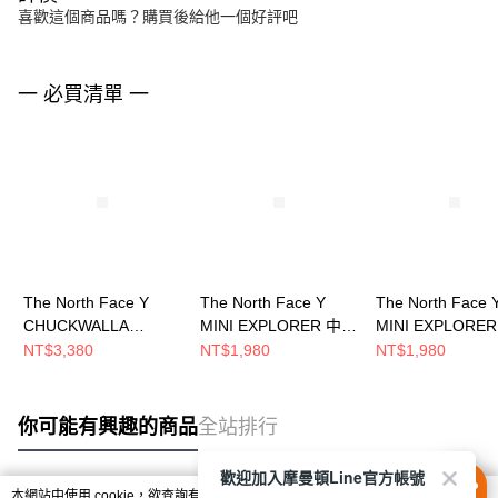
喜歡這個商品嗎？購買後給他一個好評吧
一 必買清單 一
The North Face Y
The North Face Y
The North Face 
CHUCKWALLA
MINI EXPLORER 中大
MINI EXPLORE
DAYPACK 中大童 後背
童 後背包
童 後背包
NT$3,380
NT$1,980
NT$1,980
包 NF0A8EEWWUO
NF0A52VWK63
NF0A52VWK22
你可能有興趣的商品
全站排行
歡迎加入摩曼頓Line官方帳號
本網站中使用 cookie，欲查詢有關本網站使用 cookie 方式之詳情，及若您不希