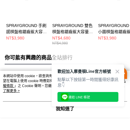
SPRAYGROUND 手刷
SPRAYGROUND 雙色
SPRAYGROUND
感棋盤格鋸齒鯊大容量
棋盤格鋸齒鯊大容量後
小圖棋盤格鋸齒
後背包 咖色 G620965
背包 粉色 G620060
量後背包 咖色
NT$3,980
NT$4,680
NT$3,980
NT$4,980
G621165
你可能有興趣的商品
全站排行
歡迎加入摩曼頓Line官方帳號
本網站中使用 cookie，欲查詢有關本網站使用 cookie 方式之詳情，及若您不希
點擊以下按鈕第一時間獲得好康訊
熱門標籤
望在電腦上使用 cookie 時應如何變更電腦的 cookie 設定，請參閱本網站「
隱私
息👇
權條款
」之 Cookie 聲明。您繼續使用本網站即表示您同意本公司得按本網站使
用條款之 Cookie 聲明使用 cookie。
了解更多 >
連結 LINE 帳號
我知道了