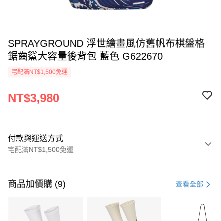
SPRAYGROUND 浮世繪畫風仿舊帆布棋盤格
鋸齒鯊大容量後背包 藍色 G622670
宅配滿NT$1,500免運
NT$3,980
付款與運送方式
宅配滿NT$1,500免運
付款方式
信用卡一次付款
商品加價購 (9)
查看全部
信用卡分期付款
3 期 0 利率 每期
NT$1,326
21家銀行