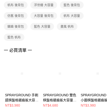
※ 請注意：結帳手續完成當下不需立刻繳費，但若您需要取消訂單，請聯絡
帆布 後背包
浮世繪 大容量
藍色 後背包
購買商品的店家。未經商家同意取消之訂單仍視為有效，需透過AFTEE先享
後付繳納相關費用。
※ 交易是否成功請以「AFTEE先享後付 」之結帳頁面顯示為準，若有關於
仿舊 後背包
大容量 後背包
帆布 大容量
是否繳費成功／繳費後需取消欲退款等相關疑問，請聯繫「AFTEE先享後付
客戶支援中心」
https://netprotections.freshdesk.com/support/home
鋸齒 後背包
藍色 大容量
畫風 帆布
【注意事項】
１．透過由恩沛科技股份有限公司提供之「AFTEE先享後付」服務完成之交
藍色 帆布
易，需依本服務之必要範圍內提供個人資料，並將交易相關給付款項請求債
權轉讓予恩沛科技股份有限公司。
一 必買清單 一
２．關於個人資料處理事宜，請瀏覽以下網址：
https://aftee.tw/terms/#terms3
３．未成年的使用者請事先徵得法定代理人或監護人之同意方可使用
「AFTEE先享後付」，若未經同意申辦者引起之損失，本公司不負相關責
任。
４．使用「AFTEE先享後付」時，將依據個別帳號之用戶狀況，依本公司即
時審查核予不同之上限額度；若仍有額度不足之情形，本公司將視審查結果
請求用戶進行身份認證。
５．嚴禁一人註冊多個帳號或使用他人資訊註冊。若發現惡意使用之情形，
恩沛科技股份有限公司將有權停止該用戶之使用額度並採取法律行動。
SPRAYGROUND 手刷
SPRAYGROUND 雙色
SPRAYGROUND
感棋盤格鋸齒鯊大容量
棋盤格鋸齒鯊大容量後
小圖棋盤格鋸齒
後背包 咖色 G620965
背包 粉色 G620060
量後背包 咖色
NT$3,980
NT$4,680
NT$3,980