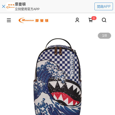
摩曼頓
開啟APP
立刻使用官方APP
0
1
/
8