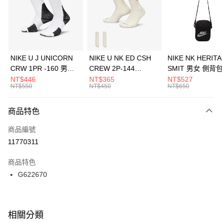
合作金庫商業銀行
第一商業銀行
LINE Pay
華南商業銀行
彰化商業銀行
Apple Pay
上海商業儲蓄銀行
台北富邦商業銀行
國泰世華商業銀行
兆豐國際商業銀行
悠遊付
臺灣中小企業銀行
台中商業銀行
NIKE U J UNICORN
NIKE U NK ED CSH
NIKE NK HERIT
匯豐（台灣）商業銀行
華泰商業銀行
CRW 1PR -160 男女
CREW 2P-144
SMIT 男女 側背
全盈+PAY
聯邦商業銀行
遠東國際商業銀行
中統襪 FZ3393100
EMBRDY 男女 短統襪
BA5871010
NT$446
NT$365
NT$527
元大商業銀行
永豐商業銀行
NT$550
NT$450
NT$650
AFTEE先享後付
FZ3073133
玉山商業銀行
星展（台灣）商業銀行
相關說明
台新國際商業銀行
中國信託商業銀行
商品特色
【關於「AFTEE先享後付」】
台灣樂天信用卡公司
AFTEE先享後付是「在收到商品之後才付款」的支付方式。 讓您購物簡單
運送方式
商品編號
便利好安心！
１．簡單：不需註冊會員、不需綁卡、不需儲值。
宅配
11770311
２．便利：只要手機號碼，簡訊認證，即可結帳。
每筆NT$100，滿NT$1,500(含以上)免運費
３．安心：先確認商品／服務後，再付款。
商品特色
【「AFTEE先享後付」結帳流程】
G622670
１．於結帳方式選擇「AFTEE先享後付」後，將跳轉至「AFTEE先享後付」
結帳頁面，進行簡訊認證並確認金額後，即可完成結帳。
２．訂單成立數日內，您將收到繳費通知簡訊。
３．收到繳費通知簡訊後14天內，點擊此簡訊中的連結，可透過四大超商／
相關分類
ATM／網路銀行／等多元方式進行付款，方視為交易完成。