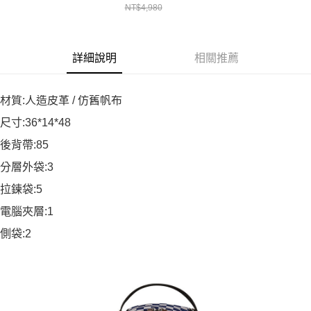
NT$4,980
G621165
詳細說明
相關推薦
材質:人造皮革 / 仿舊帆布
尺寸:36*14*48
後背帶:85
分層外袋:3
拉鍊袋:5
電腦夾層:1
側袋:2