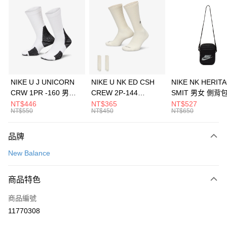
信用卡分期付款
3 期 0 利率 每期
NT$493
21家銀行
合作金庫商業銀行
第一商業銀行
LINE Pay
華南商業銀行
彰化商業銀行
Apple Pay
上海商業儲蓄銀行
台北富邦商業銀行
國泰世華商業銀行
兆豐國際商業銀行
悠遊付
臺灣中小企業銀行
台中商業銀行
NIKE U J UNICORN
NIKE U NK ED CSH
NIKE NK HERIT
匯豐（台灣）商業銀行
華泰商業銀行
CRW 1PR -160 男女
CREW 2P-144
SMIT 男女 側背
全盈+PAY
聯邦商業銀行
遠東國際商業銀行
中統襪 FZ3393100
EMBRDY 男女 短統襪
BA5871010
NT$446
NT$365
NT$527
元大商業銀行
永豐商業銀行
NT$550
NT$450
NT$650
AFTEE先享後付
FZ3073133
玉山商業銀行
星展（台灣）商業銀行
相關說明
台新國際商業銀行
中國信託商業銀行
品牌
【關於「AFTEE先享後付」】
台灣樂天信用卡公司
AFTEE先享後付是「在收到商品之後才付款」的支付方式。 讓您購物簡單
運送方式
New Balance
便利好安心！
１．簡單：不需註冊會員、不需綁卡、不需儲值。
7-11取貨(快速到店)
２．便利：只要手機號碼，簡訊認證，即可結帳。
商品特色
每筆NT$100，滿NT$1,500(含以上)免運費
３．安心：先確認商品／服務後，再付款。
商品編號
宅配
【「AFTEE先享後付」結帳流程】
１．於結帳方式選擇「AFTEE先享後付」後，將跳轉至「AFTEE先享後付」
11770308
每筆NT$100，滿NT$1,500(含以上)免運費
結帳頁面，進行簡訊認證並確認金額後，即可完成結帳。