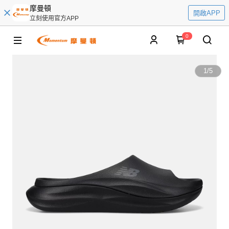
摩曼頓
開啟APP
立刻使用官方APP
0
1
/
5