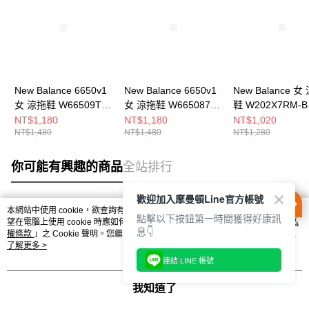
New Balance 6650v1
New Balance 6650v1
New Balance 女
女 涼拖鞋 W66509TG-
女 涼拖鞋 W665087V-
鞋 W202X7RM-B
B
B
NT$1,180
NT$1,180
NT$1,020
NT$1,480
NT$1,480
NT$1,280
你可能有興趣的商品
全站排行
歡迎加入摩曼頓Line官方帳號
本網站中使用 cookie，欲查詢有關本網站使用 cookie 方式之詳情，及若您不希
點擊以下按鈕第一時間獲得好康訊
熱門標籤
望在電腦上使用 cookie 時應如何變更電腦的 cookie 設定，請參閱本網站「
隱私
息👇
權條款
」之 Cookie 聲明。您繼續使用本網站即表示您同意本公司得按本網站使
用條款之 Cookie 聲明使用 cookie。
了解更多 >
連結 LINE 帳號
我知道了