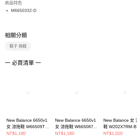
２．訂單成立數日內，您將收到繳費通知簡訊。
商品特色
付款後門市自取
３．收到繳費通知簡訊後14天內，點擊此簡訊中的連結，可透過四大超商／
M6650332-D
每筆NT$100，滿NT$1,500(含以上)免運費
ATM／網路銀行／等多元方式進行付款，方視為交易完成。
※ 請注意：結帳手續完成當下不需立刻繳費，但若您需要取消訂單，請聯絡
購買商品的店家。未經商家同意取消之訂單仍視為有效，需透過AFTEE先享
後付繳納相關費用。
※ 交易是否成功請以「AFTEE先享後付 」之結帳頁面顯示為準，若有關於
相關分類
是否繳費成功／繳費後需取消欲退款等相關疑問，請聯繫「AFTEE先享後付
客戶支援中心」
https://netprotections.freshdesk.com/support/home
鞋子 拖鞋
【注意事項】
１．透過由恩沛科技股份有限公司提供之「AFTEE先享後付」服務完成之交
一 必買清單 一
易，需依本服務之必要範圍內提供個人資料，並將交易相關給付款項請求債
權轉讓予恩沛科技股份有限公司。
２．關於個人資料處理事宜，請瀏覽以下網址：
https://aftee.tw/terms/#terms3
３．未成年的使用者請事先徵得法定代理人或監護人之同意方可使用
「AFTEE先享後付」，若未經同意申辦者引起之損失，本公司不負相關責
任。
４．使用「AFTEE先享後付」時，將依據個別帳號之用戶狀況，依本公司即
時審查核予不同之上限額度；若仍有額度不足之情形，本公司將視審查結果
請求用戶進行身份認證。
New Balance 6650v1
New Balance 6650v1
New Balance 女
５．嚴禁一人註冊多個帳號或使用他人資訊註冊。若發現惡意使用之情形，
女 涼拖鞋 W66509TG-
女 涼拖鞋 W665087V-
鞋 W202X7RM-B
恩沛科技股份有限公司將有權停止該用戶之使用額度並採取法律行動。
B
B
NT$1,180
NT$1,180
NT$1,020