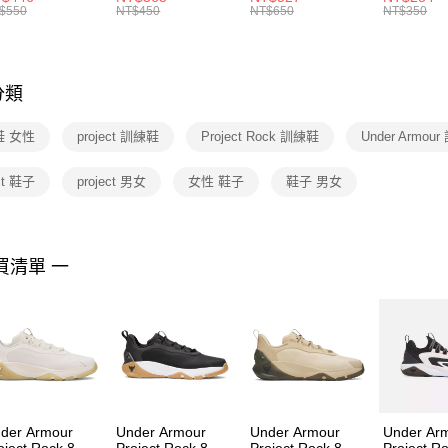
絡購買商品
襪 FZ3393100
女 短統襪
BA5871010
襪 DH405
$550
NT$450
NT$650
NT$350
先享後付
FZ3073133
※ 交易是
是否繳費成
付客戶支
分類
【注意事
１．透過由
鞋 女性
project 訓練鞋
Project Rock 訓練鞋
Under Armou
交易，需
求債權轉
２．關於
ect 鞋子
project 男女
女性 鞋子
鞋子 男女
https://aft
３．未成
「AFTE
任。
買清單 一
４．使用「
即時審查
結果請求
５．嚴禁
形，恩沛
動。
der Armour
Under Armour
Under Armour
Under Ar
oject Rock 8 女
Project Rock 8 男
Project Rock 8 男
Project R