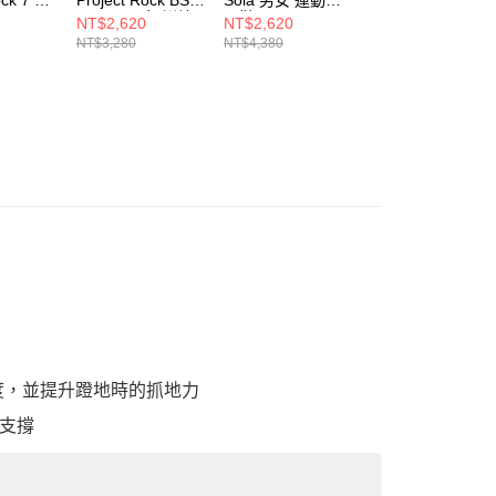
600-004
5 UFC 男女 訓練
閒鞋 6005284-100
閒鞋 6005284-28
NT$2,620
NT$2,620
NT$2,620
鞋 3028283-102
NT$3,280
NT$4,380
NT$4,380
進
暢度，並提升蹬地時的抓地力
支撐