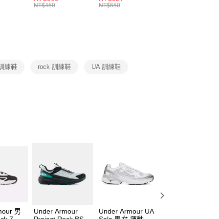
的店家。未經商家同意取消之訂單仍視為有效，需透過AFTEE
8104
男女 短統襪
長統襪
踝襪 SX7677010
NT$450
NT$650
NT$450
繳納相關費用。
DX5089103
DA2123010
否成功請以「AFTEE先享後付 」之結帳頁面顯示為準，若有關於
功／繳費後需取消欲退款等相關疑問，請聯繫「AFTEE先享後
援中心」
https://netprotections.freshdesk.com/support/home
項】
恩沛科技股份有限公司提供之「AFTEE先享後付」服務完成之
r 訓練鞋
rock 訓練鞋
UA 訓練鞋
依本服務之必要範圍內提供個人資料，並將交易相關給付款項請
讓予恩沛科技股份有限公司。
個人資料處理事宜，請瀏覽以下網址：
ee.tw/terms/#terms3
年的使用者請事先徵得法定代理人或監護人之同意方可使用
E先享後付」，若未經同意申辦者引起之損失，本公司不負相關責
AFTEE先享後付」時，將依據個別帳號之用戶狀況，依本公司
核予不同之上限額度；若仍有額度不足之情形，本公司將視審查
用戶進行身份認證。
一人註冊多個帳號或使用他人資訊註冊。若發現惡意使用之情
科技股份有限公司將有權停止該用戶之使用額度並採取法律行
mour 男
Under Armour
Under Armour UA
Under Armour U
ock 7 訓
Project Rock BSR
Sola 男女 運動休
Sola 男女 運動休