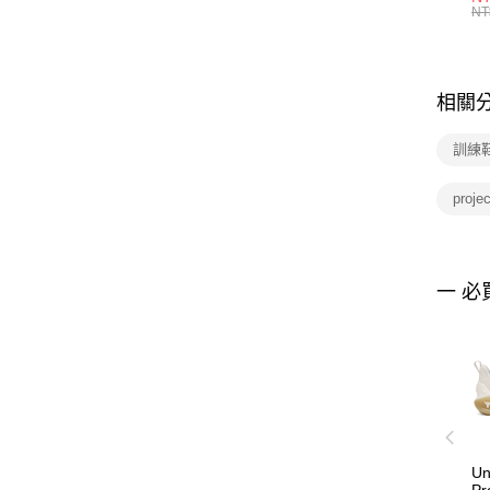
統
NT
相關
訓練
proj
一 必
Un
Pr