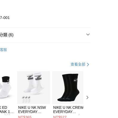
業銀行
彰化商業銀行
業儲蓄銀行
台北富邦商業銀行
華商業銀行
兆豐國際商業銀行
7-001
小企業銀行
台中商業銀行
台灣）商業銀行
華泰商業銀行
業銀行
遠東國際商業銀行
類 (6)
業銀行
永豐商業銀行
享後付
業銀行
星展（台灣）商業銀行
DER ARMOUR
全系列鞋款
客服
際商業銀行
中國信託商業銀行
FTEE先享後付」】
鞋類
訓練鞋
天信用卡公司
先享後付是「在收到商品之後才付款」的支付方式。 讓您購物簡單
心！
鞋類
訓練鞋
查看全部
：不需註冊會員、不需綁卡、不需儲值。
：只要手機號碼，簡訊認證，即可結帳。
健身重訓
鞋
(快速到店)
：先確認商品／服務後，再付款。
00，滿NT$1,500(含以上)免運費
專區⬇
EE先享後付」結帳流程】
兒童/青少年｜鞋服6折起
方式選擇「AFTEE先享後付」後，將跳轉至「AFTEE先享後
頁面，進行簡訊認證並確認金額後，即可完成結帳。
00，滿NT$1,500(含以上)免運費
成立數日內，您將收到繳費通知簡訊。
費通知簡訊後14天內，點擊此簡訊中的連結，可透過四大超商
市自取
K ED
NIKE U NK NSW
NIKE U NK CREW
NIKE U NK
網路銀行／等多元方式進行付款，方視為交易完成。
ANK 1P
EVERYDAY
EVERYDAY
EVERYDAY LTW
00，滿NT$1,500(含以上)免運費
：結帳手續完成當下不需立刻繳費，但若您需要取消訂單，請聯
 男 中統
ESSENTIAL CR
BBALL 3PR 男女
ANKLE 3PR 男女
NT$365
NT$527
NT$365