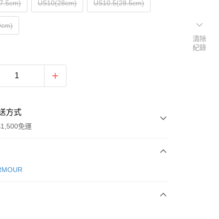
7.5cm)
US10(28cm)
US10.5(28.5cm)
9cm)
清除
紀錄
送方式
1,500免運
次付款
RMOUR
期付款
0 利率 每期
NT$1,593
21家銀行
庫商業銀行
第一商業銀行