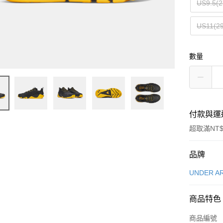
US9.5(2
US11(2
數量
付款與運
超取滿NT$
付款方式
品牌
信用卡一
UNDER A
信用卡分
商品特色
3 期 
商品編號
合作金