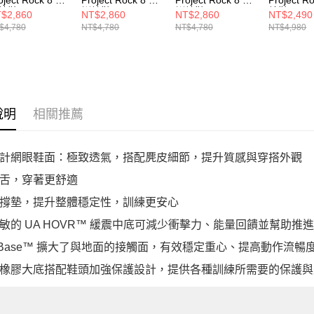
練鞋 6000756-
訓練鞋 6000852-
訓練鞋 6000852-
練鞋 3027
$2,860
NT$2,860
NT$2,860
NT$2,490
9
001
234
$4,780
NT$4,780
NT$4,780
NT$4,980
說明
相關推薦
計網眼鞋面：極致透氣，搭配麂皮細節，提升質感與穿搭外觀
舌，穿著更舒適
撐墊，提升整體穩定性，訓練更安心
敏的 UA HOVR™ 緩震中底可減少衝擊力、能量回饋並幫助推
TriBase™ 擴大了與地面的接觸面，有效穩定重心、提高動作流
橡膠大底搭配鞋頭加強保護設計，提供各種訓練所需要的保護與