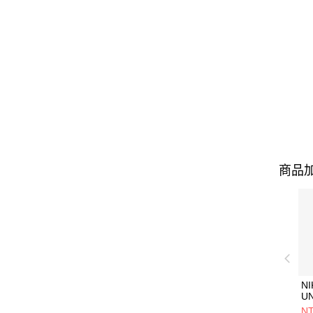
商品加
NI
U
1P
NT