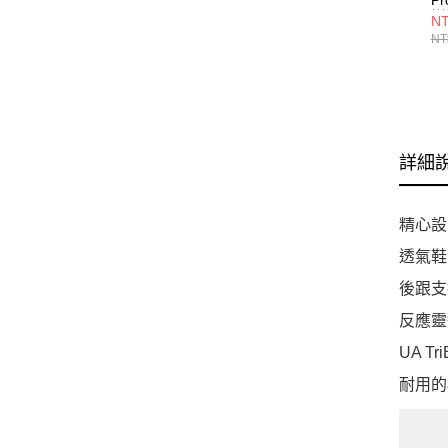
訓
NT
27
NT
詳細
精心設
透氣鞋
後跟支
反應靈
UA 
耐用的