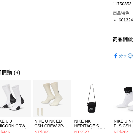
LINE Pay
11750853
華南商
Apple Pay
上海商
商品特色
國泰世
601324
悠遊付
臺灣中
匯豐（
全盈+PAY
聯邦商
商品相關分
元大商
AFTEE先
玉山商
品牌
UN
相關說明
分享
台新國
【關於「A
男性商品
台灣樂
AFTEE
便利好安
女性商品
運送方式
價購 (9)
１．簡單
２．便利
運動類型
7-11取貨
３．安心
每筆NT$1
限時降價
【「AFT
促銷活動
宅配
１．於結帳
付」結帳
每筆NT$1
２．訂單
３．收到繳
付款後門
KE U J
NIKE U NK ED
NIKE NK
NIKE U N
／ATM／
NICORN CRW
CSH CREW 2P-
HERITAGE S
PLS CSH 
每筆NT$1
※ 請注意
R -160 男女 中
144 EMBRDY 男
SMIT 男女 側背包
144 DBL
$446
NT$365
NT$527
NT$284