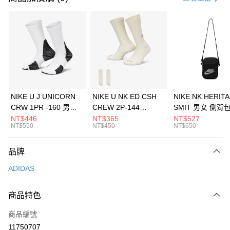
信用卡分期付款
3 期 0 利率 每期
NT$1,163
21家銀行
合作金庫商業銀行
第一商業銀行
LINE Pay
華南商業銀行
彰化商業銀行
Apple Pay
上海商業儲蓄銀行
台北富邦商業銀行
國泰世華商業銀行
兆豐國際商業銀行
悠遊付
臺灣中小企業銀行
台中商業銀行
NIKE U J UNICORN
NIKE U NK ED CSH
NIKE NK HERIT
匯豐（台灣）商業銀行
華泰商業銀行
CRW 1PR -160 男女
CREW 2P-144
SMIT 男女 側背
全盈+PAY
聯邦商業銀行
遠東國際商業銀行
中統襪 FZ3393100
EMBRDY 男女 短統襪
BA5871010
NT$446
NT$365
NT$527
元大商業銀行
永豐商業銀行
NT$550
NT$450
NT$650
AFTEE先享後付
FZ3073133
玉山商業銀行
星展（台灣）商業銀行
相關說明
台新國際商業銀行
中國信託商業銀行
品牌
【關於「AFTEE先享後付」】
台灣樂天信用卡公司
AFTEE先享後付是「在收到商品之後才付款」的支付方式。 讓您購物簡單
運送方式
ADIDAS
便利好安心！
１．簡單：不需註冊會員、不需綁卡、不需儲值。
7-11取貨(快速到店)
２．便利：只要手機號碼，簡訊認證，即可結帳。
商品特色
每筆NT$100，滿NT$1,500(含以上)免運費
３．安心：先確認商品／服務後，再付款。
商品編號
宅配
【「AFTEE先享後付」結帳流程】
１．於結帳方式選擇「AFTEE先享後付」後，將跳轉至「AFTEE先享後付」
11750707
每筆NT$100，滿NT$1,500(含以上)免運費