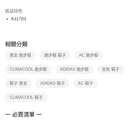
結帳頁面，進行簡訊認證並確認金額後，即可完成結帳。
２．訂單成立數日內，您將收到繳費通知簡訊。
商品特色
付款後門市自取
３．收到繳費通知簡訊後14天內，點擊此簡訊中的連結，可透過四大超商／
KJ1703
每筆NT$100，滿NT$1,500(含以上)免運費
ATM／網路銀行／等多元方式進行付款，方視為交易完成。
※ 請注意：結帳手續完成當下不需立刻繳費，但若您需要取消訂單，請聯絡
購買商品的店家。未經商家同意取消之訂單仍視為有效，需透過AFTEE先享
後付繳納相關費用。
※ 交易是否成功請以「AFTEE先享後付 」之結帳頁面顯示為準，若有關於
相關分類
是否繳費成功／繳費後需取消欲退款等相關疑問，請聯繫「AFTEE先享後付
客戶支援中心」
https://netprotections.freshdesk.com/support/home
男女 跑步鞋
跑步鞋 鞋子
AC 跑步鞋
【注意事項】
CLIMACOOL 跑步鞋
ADIDAS 跑步鞋
女性 鞋子
１．透過由恩沛科技股份有限公司提供之「AFTEE先享後付」服務完成之交
易，需依本服務之必要範圍內提供個人資料，並將交易相關給付款項請求債
權轉讓予恩沛科技股份有限公司。
鞋子 男女
ADIDAS 鞋子
AC 鞋子
２．關於個人資料處理事宜，請瀏覽以下網址：
https://aftee.tw/terms/#terms3
CLIMACOOL 鞋子
３．未成年的使用者請事先徵得法定代理人或監護人之同意方可使用
「AFTEE先享後付」，若未經同意申辦者引起之損失，本公司不負相關責
任。
一 必買清單 一
４．使用「AFTEE先享後付」時，將依據個別帳號之用戶狀況，依本公司即
時審查核予不同之上限額度；若仍有額度不足之情形，本公司將視審查結果
請求用戶進行身份認證。
５．嚴禁一人註冊多個帳號或使用他人資訊註冊。若發現惡意使用之情形，
恩沛科技股份有限公司將有權停止該用戶之使用額度並採取法律行動。