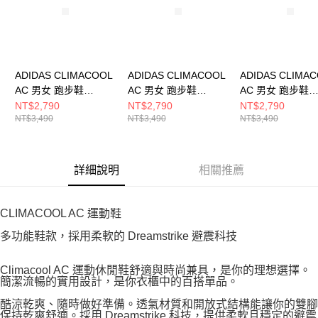
ADIDAS CLIMACOOL
ADIDAS CLIMACOOL
ADIDAS CLIMA
AC 男女 跑步鞋
AC 男女 跑步鞋
AC 男女 跑步鞋
KJ1701
KH9331
KJ1709
NT$2,790
NT$2,790
NT$2,790
NT$3,490
NT$3,490
NT$3,490
詳細說明
相關推薦
CLIMACOOL AC 運動鞋
多功能鞋款，採用柔軟的 Dreamstrike 避震科技
Climacool AC 運動休閒鞋舒適與時尚兼具，是你的理想選擇。
簡潔流暢的實用設計，是你衣櫃中的百搭單品。
酷涼乾爽、隨時做好準備。透氣材質和開放式結構能讓你的雙腳
保持乾爽舒適。採用 Dreamstrike 科技，提供柔軟且穩定的避震