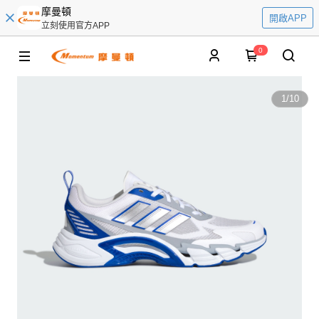
摩曼頓
開啟APP
立刻使用官方APP
0
1
/
10