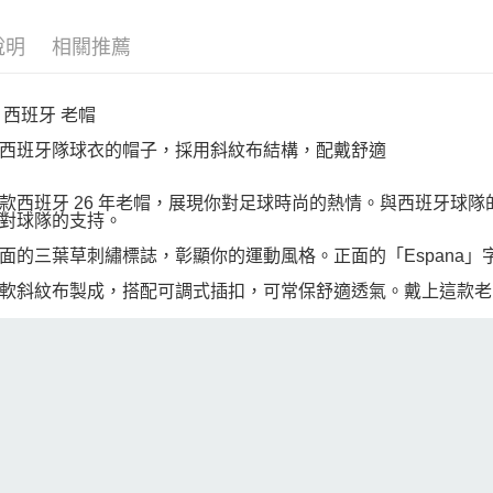
說明
相關推薦
 西班牙 老帽
西班牙隊球衣的帽子，採用斜紋布結構，配戴舒適
款西班牙 26 年老帽，展現你對足球時尚的熱情。與西班牙球隊的 
對球隊的支持。
面的三葉草刺繡標誌，彰顯你的運動風格。正面的「Espana
軟斜紋布製成，搭配可調式插扣，可常保舒適透氣。戴上這款老