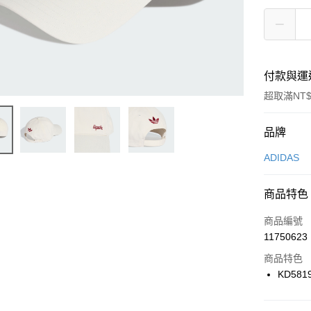
付款與運
超取滿NT$
付款方式
品牌
信用卡一
ADIDAS
信用卡分
商品特色
3 期 
商品編號
合作金
LINE Pay
11750623
華南商
Apple Pay
上海商
商品特色
國泰世
KD581
悠遊付
臺灣中
匯豐（
全盈+PAY