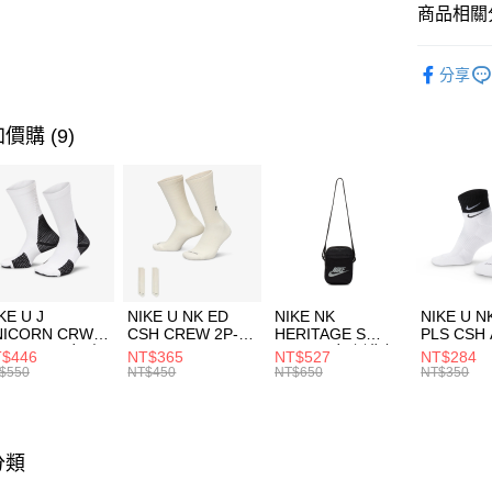
聯邦商
商品相關分
元大商
AFTEE先
玉山商
品牌
AD
相關說明
分享
台新國
【關於「A
運動配件
台灣樂
AFTEE
便利好安
運動類型
運送方式
價購 (9)
１．簡單
２．便利
促銷活動
7-11取貨
３．安心
每筆NT$1
【「AFT
宅配
１．於結帳
付」結帳
每筆NT$1
２．訂單
３．收到繳
付款後門
KE U J
NIKE U NK ED
NIKE NK
NIKE U N
／ATM／
NICORN CRW
CSH CREW 2P-
HERITAGE S
PLS CSH 
每筆NT$1
※ 請注意
R -160 男女 中
144 EMBRDY 男
SMIT 男女 側背包
144 DBL
$446
NT$365
NT$527
NT$284
絡購買商品
襪 FZ3393100
女 短統襪
BA5871010
襪 DH405
$550
NT$450
NT$650
NT$350
先享後付
FZ3073133
※ 交易是
是否繳費成
付客戶支
分類
【注意事