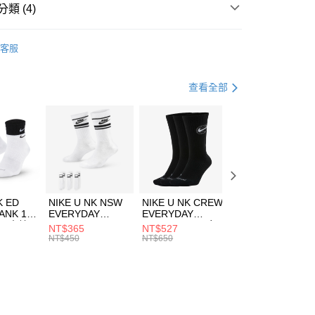
業銀行
遠東國際商業銀行
類 (4)
業銀行
永豐商業銀行
享後付
業銀行
星展（台灣）商業銀行
IDAS
配件
客服
際商業銀行
中國信託商業銀行
FTEE先享後付」】
帽款
休閒帽
天信用卡公司
先享後付是「在收到商品之後才付款」的支付方式。 讓您購物簡單
心！
足球
配件
查看全部
：不需註冊會員、不需綁卡、不需儲值。
：只要手機號碼，簡訊認證，即可結帳。
夏日休閒帽款｜最低5折
(快速到店)
：先確認商品／服務後，再付款。
00，滿NT$1,500(含以上)免運費
EE先享後付」結帳流程】
方式選擇「AFTEE先享後付」後，將跳轉至「AFTEE先享後
頁面，進行簡訊認證並確認金額後，即可完成結帳。
00，滿NT$1,500(含以上)免運費
成立數日內，您將收到繳費通知簡訊。
費通知簡訊後14天內，點擊此簡訊中的連結，可透過四大超商
市自取
K ED
NIKE U NK NSW
NIKE U NK CREW
NIKE U NK
網路銀行／等多元方式進行付款，方視為交易完成。
ANK 1P
EVERYDAY
EVERYDAY
EVERYDAY LTW
00，滿NT$1,500(含以上)免運費
：結帳手續完成當下不需立刻繳費，但若您需要取消訂單，請聯
 男 中統
ESSENTIAL CR
BBALL 3PR 男女
ANKLE 3PR 男女
NT$365
NT$527
NT$365
的店家。未經商家同意取消之訂單仍視為有效，需透過AFTEE
8104
男女 短統襪
長統襪
踝襪 SX7677010
NT$450
NT$650
NT$450
繳納相關費用。
DX5089103
DA2123010
否成功請以「AFTEE先享後付 」之結帳頁面顯示為準，若有關於
功／繳費後需取消欲退款等相關疑問，請聯繫「AFTEE先享後
援中心」
https://netprotections.freshdesk.com/support/home
項】