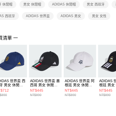
１．透過由
牙 休閒帽
男女 休閒帽
ADIDAS 休閒帽
男女 西班牙
交易，需
求債權轉
２．關於
DAS 西班牙
ADIDAS 世界盃
ADIDAS 男女
男女 女性
https://aft
３．未成
「AFTE
任。
買清單 一
４．使用「
即時審查
結果請求
５．嚴禁
形，恩沛
動。
DIDAS 世界盃 西
ADIDAS 世界盃 墨
ADIDAS 世界盃 阿
ADIDAS
牙 男女 休閒帽
西哥 男女 休閒帽
根廷 男女 休閒帽
根廷 男女
3198
KD4390
KE3493
KE5950
$712
NT$445
NT$445
NT$445
$890
NT$890
NT$890
NT$890