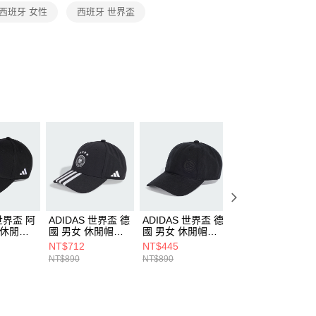
恩沛科技股份有限公司提供之「AFTEE先享後付」服務完成之
西班牙 女性
西班牙 世界盃
依本服務之必要範圍內提供個人資料，並將交易相關給付款項請
讓予恩沛科技股份有限公司。
個人資料處理事宜，請瀏覽以下網址：
ee.tw/terms/#terms3
年的使用者請事先徵得法定代理人或監護人之同意方可使用
E先享後付」，若未經同意申辦者引起之損失，本公司不負相關責
AFTEE先享後付」時，將依據個別帳號之用戶狀況，依本公司
核予不同之上限額度；若仍有額度不足之情形，本公司將視審查
用戶進行身份認證。
一人註冊多個帳號或使用他人資訊註冊。若發現惡意使用之情
科技股份有限公司將有權停止該用戶之使用額度並採取法律行
 世界盃 阿
ADIDAS 世界盃 德
ADIDAS 世界盃 德
ADIDAS 世界盃 
 休閒帽
國 男女 休閒帽
國 男女 休閒帽
國 男女 休閒帽
IP4088
KC6713
KC6705
NT$712
NT$445
NT$712
NT$890
NT$890
NT$890