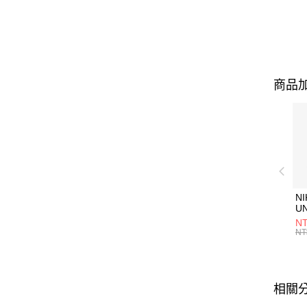
商品加
NI
U
1P
NT
統
NT
相關