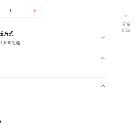
清除
紀錄
送方式
1,500免運
次付款
期付款
0 利率 每期
NT$296
21家銀行
庫商業銀行
第一商業銀行
業銀行
彰化商業銀行
業儲蓄銀行
台北富邦商業銀行
華商業銀行
兆豐國際商業銀行
9
小企業銀行
台中商業銀行
台灣）商業銀行
華泰商業銀行