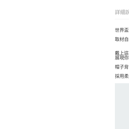
詳細
世界盃
取材自
戴上這
展現你
帽子背
採用柔