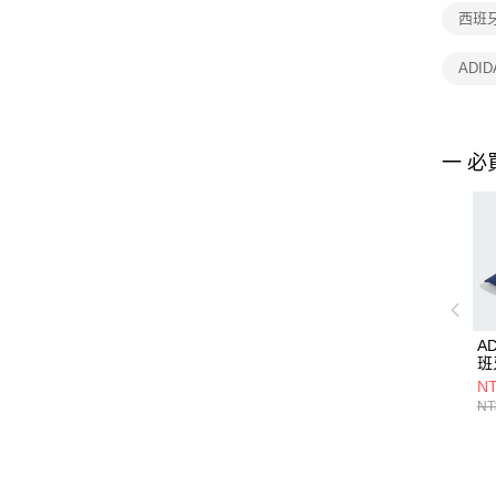
西班
ADI
一 必
A
班
KD
NT
NT