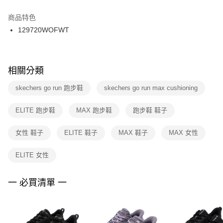
結帳頁面，進行簡訊認證並確認金額後，即可完成結帳。
２．訂單成立數日內，您將收到繳費通知簡訊。
商品特色
付款後門市自取
３．收到繳費通知簡訊後14天內，點擊此簡訊中的連結，可透過四大超商／
129720WOFWT
每筆NT$100，滿NT$1,500(含以上)免運費
ATM／網路銀行／等多元方式進行付款，方視為交易完成。
※ 請注意：結帳手續完成當下不需立刻繳費，但若您需要取消訂單，請聯絡
購買商品的店家。未經商家同意取消之訂單仍視為有效，需透過AFTEE先享
後付繳納相關費用。
※ 交易是否成功請以「AFTEE先享後付 」之結帳頁面顯示為準，若有關於
相關分類
是否繳費成功／繳費後需取消欲退款等相關疑問，請聯繫「AFTEE先享後付
客戶支援中心」
https://netprotections.freshdesk.com/support/home
skechers go run 跑步鞋
skechers go run max cushioning
【注意事項】
ELITE 跑步鞋
MAX 跑步鞋
跑步鞋 鞋子
１．透過由恩沛科技股份有限公司提供之「AFTEE先享後付」服務完成之交
易，需依本服務之必要範圍內提供個人資料，並將交易相關給付款項請求債
權轉讓予恩沛科技股份有限公司。
女性 鞋子
ELITE 鞋子
MAX 鞋子
MAX 女性
２．關於個人資料處理事宜，請瀏覽以下網址：
https://aftee.tw/terms/#terms3
ELITE 女性
３．未成年的使用者請事先徵得法定代理人或監護人之同意方可使用
「AFTEE先享後付」，若未經同意申辦者引起之損失，本公司不負相關責
任。
一 必買清單 一
４．使用「AFTEE先享後付」時，將依據個別帳號之用戶狀況，依本公司即
時審查核予不同之上限額度；若仍有額度不足之情形，本公司將視審查結果
請求用戶進行身份認證。
５．嚴禁一人註冊多個帳號或使用他人資訊註冊。若發現惡意使用之情形，
恩沛科技股份有限公司將有權停止該用戶之使用額度並採取法律行動。