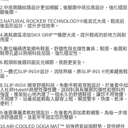
2.中底側牆紋路設計更加細膩；後腳跟中底拉高設計，強化穩固
腳後跟。
3.NATURAL ROCKER TECHNOLOGY®搖滾式大底，鞋底前
後弧形設計，提升步伐效率。
4.高耗磨區添加SKX GRIP™橡膠大底，提升鞋底的抓地力與耐
用度。
5.數位編碼透氣網布鞋面，舒適性與支撐性兼具；鞋頭、後跟和
鞋帶孔處以熱熔科技加固，強化穩定性。
6.鞋頭和後跟四面反光細節，夜跑更安全。
7.一體式SLIP-INS®設計，消除界線，將SLIP-INS ®完美藏進鞋
面。
8.SLIP-INS® 瞬穿舒適科技，免動手輕易穿脫設計，於後套中加
入杜邦Hytrel®熱塑性彈性體，該材料具有橡膠的彈性和塑料的
強度，像是貼心地內建了一個永久的舒適鞋拔，讓您不用彎腰，
不用蹲下，站著就能輕鬆入腳穿上鞋，解放雙手，快速、乾淨、
便利！
9.後跟專屬柔軟枕頭設計，在後套內添加柔軟襯墊，為每一步增
添舒適感受，並能牢牢固定您的雙腳。
10.AIR-COOLED GOGA MAT™ 加強透氣瑜珈鞋墊，提供絕佳