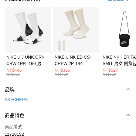
信用卡分期付款
3 期 0 利率 每期
NT$1,196
21家銀行
合作金庫商業銀行
第一商業銀行
LINE Pay
華南商業銀行
彰化商業銀行
Apple Pay
上海商業儲蓄銀行
台北富邦商業銀行
國泰世華商業銀行
兆豐國際商業銀行
悠遊付
臺灣中小企業銀行
台中商業銀行
NIKE U J UNICORN
NIKE U NK ED CSH
NIKE NK HERIT
匯豐（台灣）商業銀行
華泰商業銀行
CRW 1PR -160 男女
CREW 2P-144
SMIT 男女 側背
全盈+PAY
聯邦商業銀行
遠東國際商業銀行
中統襪 FZ3393100
EMBRDY 男女 短統襪
BA5871010
NT$446
NT$365
NT$527
元大商業銀行
永豐商業銀行
NT$550
NT$450
NT$650
AFTEE先享後付
FZ3073133
玉山商業銀行
星展（台灣）商業銀行
相關說明
台新國際商業銀行
中國信託商業銀行
品牌
【關於「AFTEE先享後付」】
台灣樂天信用卡公司
AFTEE先享後付是「在收到商品之後才付款」的支付方式。 讓您購物簡單
運送方式
SKECHERS
便利好安心！
１．簡單：不需註冊會員、不需綁卡、不需儲值。
7-11取貨(快速到店)
２．便利：只要手機號碼，簡訊認證，即可結帳。
商品特色
每筆NT$100，滿NT$1,500(含以上)免運費
３．安心：先確認商品／服務後，再付款。
商品編號
宅配
【「AFTEE先享後付」結帳流程】
１．於結帳方式選擇「AFTEE先享後付」後，將跳轉至「AFTEE先享後付」
11720192
每筆NT$100，滿NT$1,500(含以上)免運費