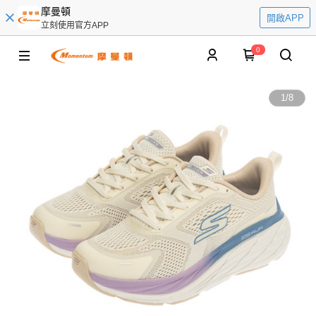
摩曼頓
開啟APP
立刻使用官方APP
0
1
/
8