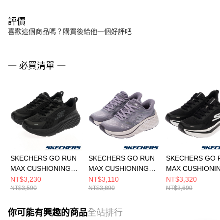
評價
喜歡這個商品嗎？購買後給他一個好評吧
一 必買清單 一
SKECHERS GO RUN
SKECHERS GO RUN
SKECHERS GO 
MAX CUSHIONING
MAX CUSHIONING
MAX CUSHIONI
ELITE 3 女 跑步鞋
ELITE 2.0 女 跑步鞋
PREMIER 3 男
NT$3,230
NT$3,110
NT$3,320
NT$3,590
NT$3,890
NT$3,690
129720WBBK
129655LIL
221220BKW
你可能有興趣的商品
全站排行