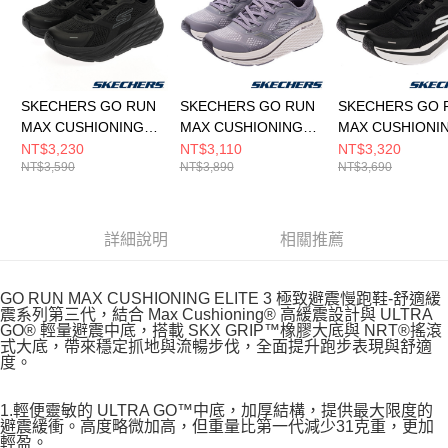
SKECHERS GO RUN
SKECHERS GO RUN
SKECHERS GO 
MAX CUSHIONING
MAX CUSHIONING
MAX CUSHIONI
ELITE 3 女 跑步鞋
ELITE 2.0 女 跑步鞋
PREMIER 3 男
NT$3,230
NT$3,110
NT$3,320
NT$3,590
NT$3,890
NT$3,690
129720WBBK
129655LIL
221220BKW
詳細說明
相關推薦
GO RUN MAX CUSHIONING ELITE 3 極致避震慢跑鞋-舒適緩
震系列第三代，結合 Max Cushioning® 高緩震設計與 ULTRA
GO® 輕量避震中底，搭載 SKX GRIP™橡膠大底與 NRT®搖滾
式大底，帶來穩定抓地與流暢步伐，全面提升跑步表現與舒適
度。
1.輕便靈敏的 ULTRA GO™中底，加厚結構，提供最大限度的
避震緩衝。高度略微加高，但重量比第一代減少31克重，更加
輕盈。