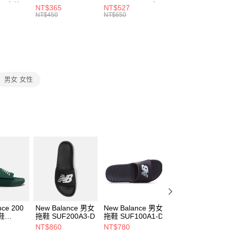
00，滿NT$1,500(含以上)免運費
：結帳手續完成當下不需立刻繳費，但若您需要取消訂單，請聯
 男 中統
ESSENTIAL CR
BBALL 3PR 男女
ANKLE 3PR 男女
NT$365
NT$527
NT$365
的店家。未經商家同意取消之訂單仍視為有效，需透過AFTEE
8104
男女 短統襪
長統襪
踝襪 SX7677010
NT$450
NT$650
NT$450
繳納相關費用。
DX5089103
DA2123010
否成功請以「AFTEE先享後付 」之結帳頁面顯示為準，若有關於
功／繳費後需取消欲退款等相關疑問，請聯繫「AFTEE先享後
援中心」
https://netprotections.freshdesk.com/support/home
項】
恩沛科技股份有限公司提供之「AFTEE先享後付」服務完成之
男女 女性
依本服務之必要範圍內提供個人資料，並將交易相關給付款項請
讓予恩沛科技股份有限公司。
個人資料處理事宜，請瀏覽以下網址：
ee.tw/terms/#terms3
年的使用者請事先徵得法定代理人或監護人之同意方可使用
E先享後付」，若未經同意申辦者引起之損失，本公司不負相關責
AFTEE先享後付」時，將依據個別帳號之用戶狀況，依本公司
核予不同之上限額度；若仍有額度不足之情形，本公司將視審查
用戶進行身份認證。
一人註冊多個帳號或使用他人資訊註冊。若發現惡意使用之情
科技股份有限公司將有權停止該用戶之使用額度並採取法律行
nce 200
New Balance 男女
New Balance 男女
New Balance 男
鞋
拖鞋 SUF200A3-D
拖鞋 SUF100A1-D
涼拖鞋 防水
3-D
SUF100K1-D
NT$860
NT$780
NT$490