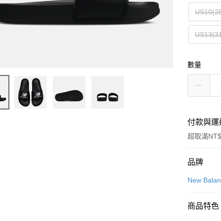
US10(2
US13(3
數量
付款與運
超取滿NT$
付款方式
品牌
信用卡一
New Bala
信用卡分
商品特色
3 期 