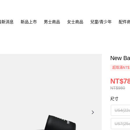
最新消息
新品上市
男士商品
女士商品
兒童/青少年
配件
New B
超取滿NT$
NT$7
NT$980
尺寸
US4(22
US7(25