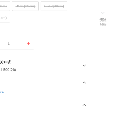
8cm)
US11(29cm)
US12(30cm)
1cm)
清除
紀錄
送方式
1,500免運
次付款
nce
期付款
0 利率 每期
NT$326
21家銀行