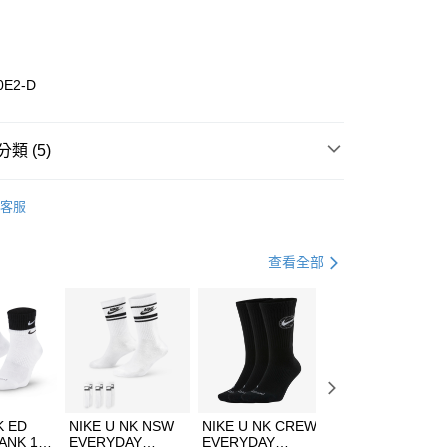
庫商業銀行
第一商業銀行
業銀行
彰化商業銀行
業儲蓄銀行
台北富邦商業銀行
華商業銀行
兆豐國際商業銀行
0E2-D
小企業銀行
台中商業銀行
台灣）商業銀行
華泰商業銀行
業銀行
遠東國際商業銀行
類 (5)
業銀行
永豐商業銀行
享後付
業銀行
星展（台灣）商業銀行
w Balance
全系列鞋款
客服
際商業銀行
中國信託商業銀行
FTEE先享後付」】
鞋類
涼拖鞋
天信用卡公司
先享後付是「在收到商品之後才付款」的支付方式。 讓您購物簡單
心！
鞋類
涼拖鞋
查看全部
：不需註冊會員、不需綁卡、不需儲值。
：只要手機號碼，簡訊認證，即可結帳。
休閒戶外
涼拖鞋
(快速到店)
：先確認商品／服務後，再付款。
00，滿NT$1,500(含以上)免運費
兒童/青少年｜鞋服6折起
EE先享後付」結帳流程】
方式選擇「AFTEE先享後付」後，將跳轉至「AFTEE先享後
頁面，進行簡訊認證並確認金額後，即可完成結帳。
00，滿NT$1,500(含以上)免運費
成立數日內，您將收到繳費通知簡訊。
費通知簡訊後14天內，點擊此簡訊中的連結，可透過四大超商
市自取
K ED
NIKE U NK NSW
NIKE U NK CREW
NIKE U NK
網路銀行／等多元方式進行付款，方視為交易完成。
ANK 1P
EVERYDAY
EVERYDAY
EVERYDAY LTW