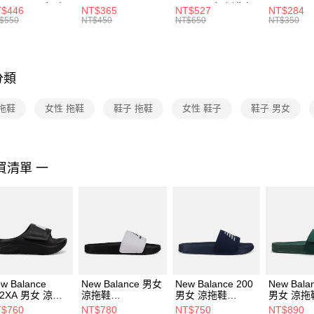
每筆NT$1
※ 請注意
R -160 男女 中
144 EMBRDY 男
SMIT 男女 側背包
144 DBL
$446
NT$365
NT$527
NT$284
絡購買商品
襪 FZ3393100
女 短統襪
BA5871010
襪 DH405
$550
NT$450
NT$650
NT$350
先享後付
FZ3073133
※ 交易是
是否繳費成
付客戶支
分類
【注意事
１．透過由
拖鞋
女性 拖鞋
鞋子 拖鞋
女性 鞋子
鞋子 男女
交易，需
求債權轉
２．關於
https://aft
３．未成
買清單 一
「AFTE
任。
４．使用「
即時審查
結果請求
５．嚴禁
形，恩沛
動。
w Balance
New Balance 男女
New Balance 200
New Bala
02XA 男女 涼拖
涼拖鞋
男女 涼拖鞋
男女 涼拖
 SWASPTF1-B
SUF050W2-D
SUF200C3-D
SUA200J
$760
NT$780
NT$750
NT$890