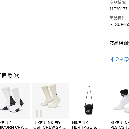
商品編號
合作金
LINE Pay
11720177
華南商
Apple Pay
上海商
商品特色
國泰世
SUF05
悠遊付
臺灣中
匯豐（
全盈+PAY
聯邦商
商品相關分
元大商
AFTEE先
玉山商
品牌
Ne
相關說明
分享
台新國
【關於「A
男性商品
台灣樂
AFTEE
便利好安
女性商品
運送方式
價購 (9)
１．簡單
２．便利
運動類型
7-11取貨
３．安心
每筆NT$1
促銷活動
【「AFT
宅配
１．於結帳
付」結帳
每筆NT$1
２．訂單
３．收到繳
付款後門
KE U J
NIKE U NK ED
NIKE NK
NIKE U N
／ATM／
NICORN CRW
CSH CREW 2P-
HERITAGE S
PLS CSH 