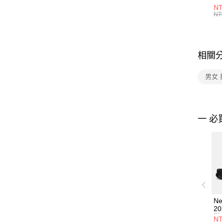
1P
NT
統
NT
相關
男女 
一 必
Ne
2
鞋
NT