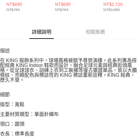
63211887
63211834
63472101
NT$690
NT$690
NT$2,720
NT$784
NT$784
NT$3,880
詳細說明
相關推薦
描述
在 KING 服飾系列中，球場風格被賦予尊榮演繹。此系列專為搭
配經典 KING Indoor 鞋款而設計，融合足球元素與經典街頭風
格。從足球球衣、訓練上衣到工裝褲等復古靈感單品，皆以大膽
條紋、亮眼配色與標誌性的 KING 標誌重新詮釋。KING 經典，
歷久不衰。
細節
版型：寬鬆
主要材質類型：單面針織布
領口：圓領
衣長：標準長度