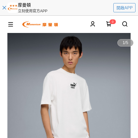
摩曼頓
開啟APP
立刻使用官方APP
0
1
/
5