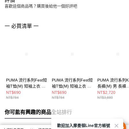
評價
喜歡這個商品嗎？購買後給他一個好評吧
一 必買清單 一
PUMA 流行系列Fest短
PUMA 流行系列Fest短
PUMA 流行系列K
袖T恤(M) 短袖上衣 男
袖T恤(M) 短袖上衣 男
長褲(M) 男 長褲
63211887
63211834
63472101
NT$690
NT$690
NT$2,720
NT$784
NT$784
NT$3,880
你可能有興趣的商品
全站排行
歡迎加入摩曼頓Line官方帳號