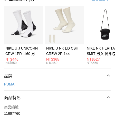
信用卡分期付款
3 期 0 利率 每期
NT$593
21家銀行
合作金庫商業銀行
第一商業銀行
LINE Pay
華南商業銀行
彰化商業銀行
Apple Pay
上海商業儲蓄銀行
台北富邦商業銀行
國泰世華商業銀行
兆豐國際商業銀行
悠遊付
臺灣中小企業銀行
台中商業銀行
NIKE U J UNICORN
NIKE U NK ED CSH
NIKE NK HERIT
匯豐（台灣）商業銀行
華泰商業銀行
CRW 1PR -160 男女
CREW 2P-144
SMIT 男女 側背
全盈+PAY
聯邦商業銀行
遠東國際商業銀行
中統襪 FZ3393100
EMBRDY 男女 短統襪
BA5871010
NT$446
NT$365
NT$527
元大商業銀行
永豐商業銀行
NT$550
NT$450
NT$650
AFTEE先享後付
FZ3073133
玉山商業銀行
星展（台灣）商業銀行
相關說明
台新國際商業銀行
中國信託商業銀行
品牌
【關於「AFTEE先享後付」】
台灣樂天信用卡公司
AFTEE先享後付是「在收到商品之後才付款」的支付方式。 讓您購物簡單
運送方式
PUMA
便利好安心！
１．簡單：不需註冊會員、不需綁卡、不需儲值。
7-11取貨(快速到店)
２．便利：只要手機號碼，簡訊認證，即可結帳。
商品特色
每筆NT$100，滿NT$1,500(含以上)免運費
３．安心：先確認商品／服務後，再付款。
商品編號
宅配
【「AFTEE先享後付」結帳流程】
１．於結帳方式選擇「AFTEE先享後付」後，將跳轉至「AFTEE先享後付」
11697760
每筆NT$100，滿NT$1,500(含以上)免運費