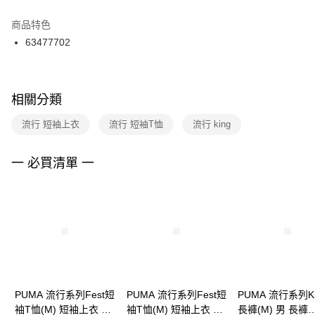
結帳頁面，進行簡訊認證並確認金額後，即可完成結帳。
２．訂單成立數日內，您將收到繳費通知簡訊。
商品特色
付款後門市自取
３．收到繳費通知簡訊後14天內，點擊此簡訊中的連結，可透過四大超商／
63477702
每筆NT$100，滿NT$1,500(含以上)免運費
ATM／網路銀行／等多元方式進行付款，方視為交易完成。
※ 請注意：結帳手續完成當下不需立刻繳費，但若您需要取消訂單，請聯絡
購買商品的店家。未經商家同意取消之訂單仍視為有效，需透過AFTEE先享
後付繳納相關費用。
※ 交易是否成功請以「AFTEE先享後付 」之結帳頁面顯示為準，若有關於
相關分類
是否繳費成功／繳費後需取消欲退款等相關疑問，請聯繫「AFTEE先享後付
客戶支援中心」
https://netprotections.freshdesk.com/support/home
流行 短袖上衣
流行 短袖T恤
流行 king
【注意事項】
１．透過由恩沛科技股份有限公司提供之「AFTEE先享後付」服務完成之交
一 必買清單 一
易，需依本服務之必要範圍內提供個人資料，並將交易相關給付款項請求債
權轉讓予恩沛科技股份有限公司。
２．關於個人資料處理事宜，請瀏覽以下網址：
https://aftee.tw/terms/#terms3
３．未成年的使用者請事先徵得法定代理人或監護人之同意方可使用
「AFTEE先享後付」，若未經同意申辦者引起之損失，本公司不負相關責
任。
４．使用「AFTEE先享後付」時，將依據個別帳號之用戶狀況，依本公司即
時審查核予不同之上限額度；若仍有額度不足之情形，本公司將視審查結果
請求用戶進行身份認證。
PUMA 流行系列Fest短
PUMA 流行系列Fest短
PUMA 流行系列K
５．嚴禁一人註冊多個帳號或使用他人資訊註冊。若發現惡意使用之情形，
袖T恤(M) 短袖上衣 男
袖T恤(M) 短袖上衣 男
長褲(M) 男 長褲
恩沛科技股份有限公司將有權停止該用戶之使用額度並採取法律行動。