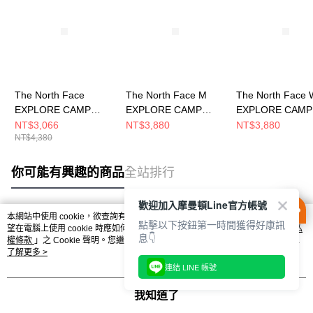
The North Face
The North Face M
The North Face 
EXPLORE CAMP
EXPLORE CAMP
EXPLORE CAMP
LITE SHANDAL 男女
SHANDAL 男 涼鞋
SHANDAL 女 涼
NT$3,066
NT$3,880
NT$3,880
NT$4,380
涼鞋 NF0A8G6NKX7
NF0A83NLKAA
NF0A8ADQMIJ
你可能有興趣的商品
全站排行
歡迎加入摩曼頓Line官方帳號
本網站中使用 cookie，欲查詢有關本網站使用 cookie 方式之詳情，及若您不希
點擊以下按鈕第一時間獲得好康訊
熱門標籤
望在電腦上使用 cookie 時應如何變更電腦的 cookie 設定，請參閱本網站「
隱私
息👇
權條款
」之 Cookie 聲明。您繼續使用本網站即表示您同意本公司得按本網站使
用條款之 Cookie 聲明使用 cookie。
了解更多 >
連結 LINE 帳號
我知道了