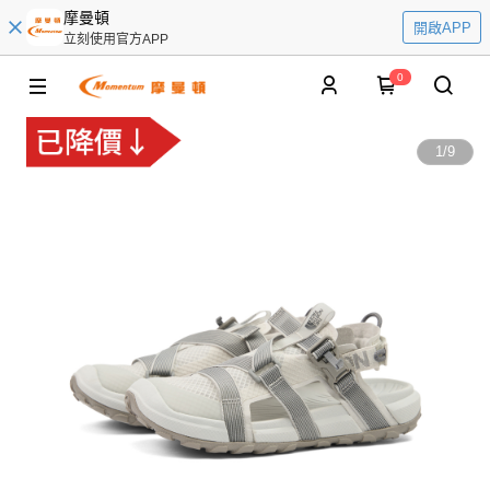
摩曼頓
開啟APP
立刻使用官方APP
0
1
/
9