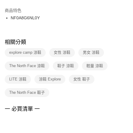
結帳頁面，進行簡訊認證並確認金額後，即可完成結帳。
２．訂單成立數日內，您將收到繳費通知簡訊。
商品特色
付款後門市自取
３．收到繳費通知簡訊後14天內，點擊此簡訊中的連結，可透過四大超商／
NF0A8G6NL0Y
每筆NT$100，滿NT$1,500(含以上)免運費
ATM／網路銀行／等多元方式進行付款，方視為交易完成。
※ 請注意：結帳手續完成當下不需立刻繳費，但若您需要取消訂單，請聯絡
購買商品的店家。未經商家同意取消之訂單仍視為有效，需透過AFTEE先享
後付繳納相關費用。
※ 交易是否成功請以「AFTEE先享後付 」之結帳頁面顯示為準，若有關於
相關分類
是否繳費成功／繳費後需取消欲退款等相關疑問，請聯繫「AFTEE先享後付
客戶支援中心」
https://netprotections.freshdesk.com/support/home
explore camp 涼鞋
女性 涼鞋
男女 涼鞋
【注意事項】
The North Face 涼鞋
鞋子 涼鞋
輕量 涼鞋
１．透過由恩沛科技股份有限公司提供之「AFTEE先享後付」服務完成之交
易，需依本服務之必要範圍內提供個人資料，並將交易相關給付款項請求債
權轉讓予恩沛科技股份有限公司。
LITE 涼鞋
涼鞋 Explore
女性 鞋子
２．關於個人資料處理事宜，請瀏覽以下網址：
https://aftee.tw/terms/#terms3
The North Face 鞋子
３．未成年的使用者請事先徵得法定代理人或監護人之同意方可使用
「AFTEE先享後付」，若未經同意申辦者引起之損失，本公司不負相關責
任。
一 必買清單 一
４．使用「AFTEE先享後付」時，將依據個別帳號之用戶狀況，依本公司即
時審查核予不同之上限額度；若仍有額度不足之情形，本公司將視審查結果
請求用戶進行身份認證。
５．嚴禁一人註冊多個帳號或使用他人資訊註冊。若發現惡意使用之情形，
恩沛科技股份有限公司將有權停止該用戶之使用額度並採取法律行動。