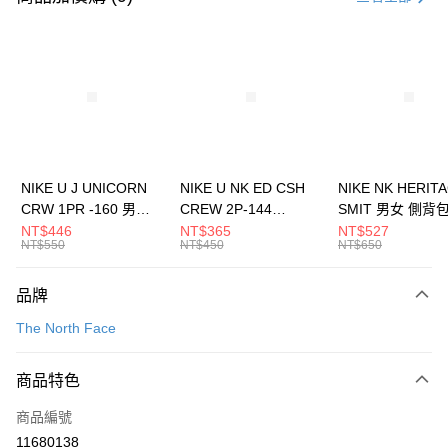
信用卡分期付款
3 期 0 利率 每期
NT$1,460
21家銀行
合作金庫商業銀行
第一商業銀行
LINE Pay
華南商業銀行
彰化商業銀行
Apple Pay
上海商業儲蓄銀行
台北富邦商業銀行
國泰世華商業銀行
兆豐國際商業銀行
悠遊付
臺灣中小企業銀行
台中商業銀行
NIKE U J UNICORN
NIKE U NK ED CSH
NIKE NK HERIT
匯豐（台灣）商業銀行
華泰商業銀行
CRW 1PR -160 男女
CREW 2P-144
SMIT 男女 側背
全盈+PAY
聯邦商業銀行
遠東國際商業銀行
中統襪 FZ3393100
EMBRDY 男女 短統襪
BA5871010
NT$446
NT$365
NT$527
元大商業銀行
永豐商業銀行
NT$550
NT$450
NT$650
AFTEE先享後付
FZ3073133
玉山商業銀行
星展（台灣）商業銀行
相關說明
台新國際商業銀行
中國信託商業銀行
品牌
【關於「AFTEE先享後付」】
台灣樂天信用卡公司
AFTEE先享後付是「在收到商品之後才付款」的支付方式。 讓您購物簡單
運送方式
The North Face
便利好安心！
１．簡單：不需註冊會員、不需綁卡、不需儲值。
7-11取貨(快速到店)
２．便利：只要手機號碼，簡訊認證，即可結帳。
商品特色
每筆NT$100，滿NT$1,500(含以上)免運費
３．安心：先確認商品／服務後，再付款。
商品編號
宅配
【「AFTEE先享後付」結帳流程】
１．於結帳方式選擇「AFTEE先享後付」後，將跳轉至「AFTEE先享後付」
11680138
每筆NT$100，滿NT$1,500(含以上)免運費