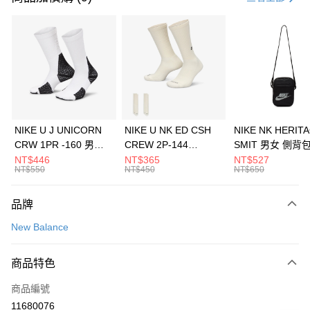
信用卡分期付款
3 期 0 利率 每期
NT$1,293
21家銀行
合作金庫商業銀行
第一商業銀行
LINE Pay
華南商業銀行
彰化商業銀行
Apple Pay
上海商業儲蓄銀行
台北富邦商業銀行
國泰世華商業銀行
兆豐國際商業銀行
悠遊付
臺灣中小企業銀行
台中商業銀行
NIKE U J UNICORN
NIKE U NK ED CSH
NIKE NK HERIT
匯豐（台灣）商業銀行
華泰商業銀行
CRW 1PR -160 男女
CREW 2P-144
SMIT 男女 側背
全盈+PAY
聯邦商業銀行
遠東國際商業銀行
中統襪 FZ3393100
EMBRDY 男女 短統襪
BA5871010
NT$446
NT$365
NT$527
元大商業銀行
永豐商業銀行
NT$550
NT$450
NT$650
AFTEE先享後付
FZ3073133
玉山商業銀行
星展（台灣）商業銀行
相關說明
台新國際商業銀行
中國信託商業銀行
品牌
【關於「AFTEE先享後付」】
台灣樂天信用卡公司
AFTEE先享後付是「在收到商品之後才付款」的支付方式。 讓您購物簡單
運送方式
New Balance
便利好安心！
１．簡單：不需註冊會員、不需綁卡、不需儲值。
7-11取貨(快速到店)
２．便利：只要手機號碼，簡訊認證，即可結帳。
商品特色
每筆NT$100，滿NT$1,500(含以上)免運費
３．安心：先確認商品／服務後，再付款。
商品編號
宅配
【「AFTEE先享後付」結帳流程】
１．於結帳方式選擇「AFTEE先享後付」後，將跳轉至「AFTEE先享後付」
11680076
每筆NT$100，滿NT$1,500(含以上)免運費