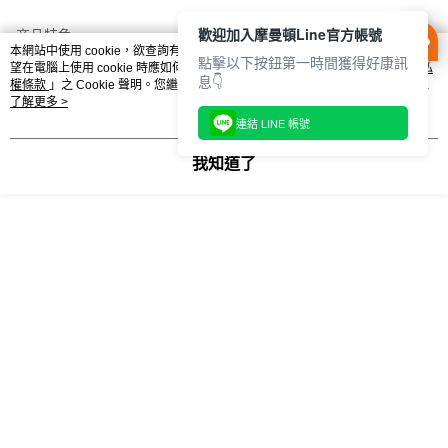
結帳頁面，進行簡訊認證並確認金額後，即可完成結帳。
２．訂單成立數日內，您將收到繳費通知簡訊。
歡迎加入摩曼頓Line官方帳號
商品特色
付款後門市自取
３．收到繳費通知簡訊後14天內，點擊此簡訊中的連結，可透過四大超商／
本網站中使用 cookie，欲查詢有關本網站使用 cookie 方式之詳情，及若您不希
W86019F-D
點擊以下按鈕第一時間獲得好康訊
每筆NT$100，滿NT$1,500(含以上)免運費
ATM／網路銀行／等多元方式進行付款，方視為交易完成。
望在電腦上使用 cookie 時應如何變更電腦的 cookie 設定，請參閱本網站「
隱私
息👇
※ 請注意：結帳手續完成當下不需立刻繳費，但若您需要取消訂單，請聯絡
權條款
」之 Cookie 聲明。您繼續使用本網站即表示您同意本公司得按本網站使
購買商品的店家。未經商家同意取消之訂單仍視為有效，需透過AFTEE先享
用條款之 Cookie 聲明使用 cookie。
了解更多 >
後付繳納相關費用。
連結 LINE 帳號
※ 交易是否成功請以「AFTEE先享後付 」之結帳頁面顯示為準，若有關於
相關分類
是否繳費成功／繳費後需取消欲退款等相關疑問，請聯繫「AFTEE先享後付
我知道了
客戶支援中心」
https://netprotections.freshdesk.com/support/home
new balance fresh foam x 跑步鞋
跑步鞋 鞋子
【注意事項】
女性 鞋子
１．透過由恩沛科技股份有限公司提供之「AFTEE先享後付」服務完成之交
易，需依本服務之必要範圍內提供個人資料，並將交易相關給付款項請求債
權轉讓予恩沛科技股份有限公司。
一 必買清單 一
２．關於個人資料處理事宜，請瀏覽以下網址：
https://aftee.tw/terms/#terms3
３．未成年的使用者請事先徵得法定代理人或監護人之同意方可使用
「AFTEE先享後付」，若未經同意申辦者引起之損失，本公司不負相關責
任。
４．使用「AFTEE先享後付」時，將依據個別帳號之用戶狀況，依本公司即
時審查核予不同之上限額度；若仍有額度不足之情形，本公司將視審查結果
請求用戶進行身份認證。
５．嚴禁一人註冊多個帳號或使用他人資訊註冊。若發現惡意使用之情形，
恩沛科技股份有限公司將有權停止該用戶之使用額度並採取法律行動。