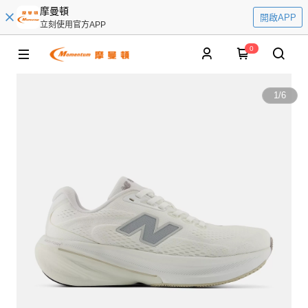
摩曼頓
開啟APP
立刻使用官方APP
0
1
/
6