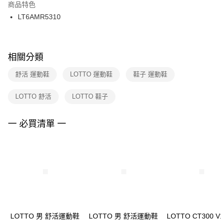
２．訂單成立數日內，您將收到繳費通知簡訊。
商品特色
付款後門市自取
３．收到繳費通知簡訊後14天內，點擊此簡訊中的連結，可透過四大超商／
LT6AMR5310
每筆NT$100，滿NT$1,500(含以上)免運費
ATM／網路銀行／等多元方式進行付款，方視為交易完成。
※ 請注意：結帳手續完成當下不需立刻繳費，但若您需要取消訂單，請聯絡
購買商品的店家。未經商家同意取消之訂單仍視為有效，需透過AFTEE先享
後付繳納相關費用。
※ 交易是否成功請以「AFTEE先享後付 」之結帳頁面顯示為準，若有關於
相關分類
是否繳費成功／繳費後需取消欲退款等相關疑問，請聯繫「AFTEE先享後付
客戶支援中心」
https://netprotections.freshdesk.com/support/home
舒活 運動鞋
LOTTO 運動鞋
鞋子 運動鞋
【注意事項】
LOTTO 舒活
LOTTO 鞋子
１．透過由恩沛科技股份有限公司提供之「AFTEE先享後付」服務完成之交
易，需依本服務之必要範圍內提供個人資料，並將交易相關給付款項請求債
權轉讓予恩沛科技股份有限公司。
一 必買清單 一
２．關於個人資料處理事宜，請瀏覽以下網址：
https://aftee.tw/terms/#terms3
３．未成年的使用者請事先徵得法定代理人或監護人之同意方可使用
「AFTEE先享後付」，若未經同意申辦者引起之損失，本公司不負相關責
任。
４．使用「AFTEE先享後付」時，將依據個別帳號之用戶狀況，依本公司即
時審查核予不同之上限額度；若仍有額度不足之情形，本公司將視審查結果
請求用戶進行身份認證。
５．嚴禁一人註冊多個帳號或使用他人資訊註冊。若發現惡意使用之情形，
恩沛科技股份有限公司將有權停止該用戶之使用額度並採取法律行動。
LOTTO 男 舒活運動鞋
LOTTO 男 舒活運動鞋
LOTTO CT300 V