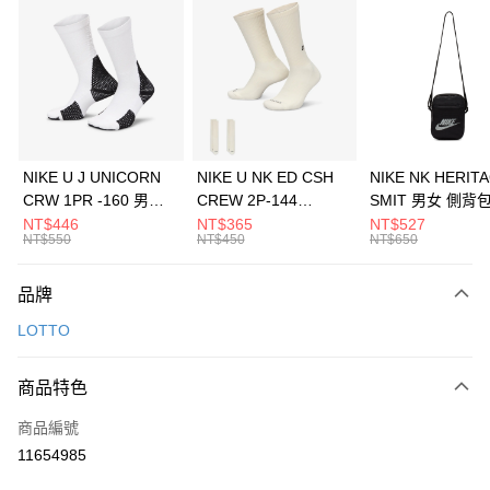
信用卡分期付款
3 期 0 利率 每期
NT$463
21家銀行
合作金庫商業銀行
第一商業銀行
LINE Pay
華南商業銀行
彰化商業銀行
Apple Pay
上海商業儲蓄銀行
台北富邦商業銀行
國泰世華商業銀行
兆豐國際商業銀行
悠遊付
臺灣中小企業銀行
台中商業銀行
NIKE U J UNICORN
NIKE U NK ED CSH
NIKE NK HERIT
匯豐（台灣）商業銀行
華泰商業銀行
CRW 1PR -160 男女
CREW 2P-144
SMIT 男女 側背
全盈+PAY
聯邦商業銀行
遠東國際商業銀行
中統襪 FZ3393100
EMBRDY 男女 短統襪
BA5871010
NT$446
NT$365
NT$527
元大商業銀行
永豐商業銀行
NT$550
NT$450
NT$650
AFTEE先享後付
FZ3073133
玉山商業銀行
星展（台灣）商業銀行
相關說明
台新國際商業銀行
中國信託商業銀行
品牌
【關於「AFTEE先享後付」】
台灣樂天信用卡公司
AFTEE先享後付是「在收到商品之後才付款」的支付方式。 讓您購物簡單
運送方式
LOTTO
便利好安心！
１．簡單：不需註冊會員、不需綁卡、不需儲值。
7-11取貨(快速到店)
２．便利：只要手機號碼，簡訊認證，即可結帳。
商品特色
每筆NT$100，滿NT$1,500(含以上)免運費
３．安心：先確認商品／服務後，再付款。
商品編號
宅配
【「AFTEE先享後付」結帳流程】
１．於結帳方式選擇「AFTEE先享後付」後，將跳轉至「AFTEE先享後付」
11654985
每筆NT$100，滿NT$1,500(含以上)免運費
結帳頁面，進行簡訊認證並確認金額後，即可完成結帳。