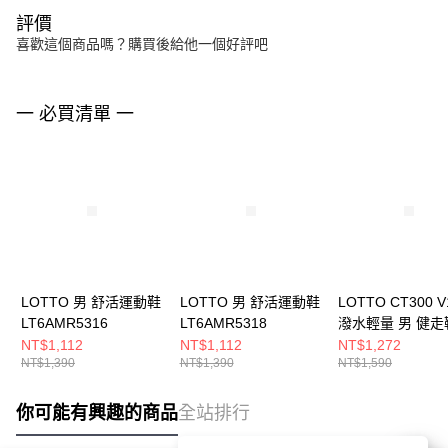
評價
喜歡這個商品嗎？購買後給他一個好評吧
一 必買清單 一
LOTTO 男 舒活運動鞋
LOTTO 男 舒活運動鞋
LOTTO CT300 V
LT6AMR5316
LT6AMR5318
潑水輕量 男 健走
LT5AMR9818
NT$1,112
NT$1,112
NT$1,272
NT$1,390
NT$1,390
NT$1,590
你可能有興趣的商品
全站排行