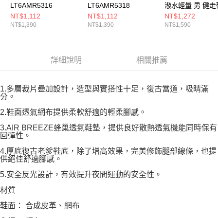
LT6AMR5316
LT6AMR5318
潑水輕量 男 健走
LT5AMR9818
NT$1,112
NT$1,112
NT$1,272
NT$1,390
NT$1,390
NT$1,590
詳細說明
相關推薦
1.多層裁片疊加設計，造型與實搭性十足，復古當道，吸睛滿
分。
2.鞋面透氣網布提供柔軟舒適的輕柔腳感。
3.AIR BREEZE蜂巢透氣鞋墊，提供良好散熱透氣機能同時保有
回彈性。
4.厚底復古老爹鞋底，除了增高效果，完美修飾腿部線條，也提
供絕佳舒適腳感。
5.安全反光設計，有效提升夜間運動的安全性。
材質
鞋面： 合成皮革、網布