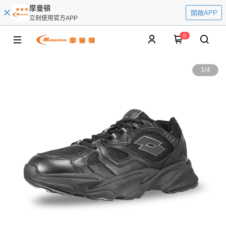
摩曼頓
開啟APP
立刻使用官方APP
0
1
/
4