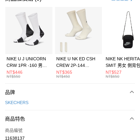
信用卡分期付款
3 期 0 利率 每期
NT$1,130
21家銀行
合作金庫商業銀行
第一商業銀行
LINE Pay
華南商業銀行
彰化商業銀行
Apple Pay
上海商業儲蓄銀行
台北富邦商業銀行
國泰世華商業銀行
兆豐國際商業銀行
悠遊付
臺灣中小企業銀行
台中商業銀行
NIKE U J UNICORN
NIKE U NK ED CSH
NIKE NK HERIT
匯豐（台灣）商業銀行
華泰商業銀行
CRW 1PR -160 男女
CREW 2P-144
SMIT 男女 側背
全盈+PAY
聯邦商業銀行
遠東國際商業銀行
中統襪 FZ3393100
EMBRDY 男女 短統襪
BA5871010
NT$446
NT$365
NT$527
元大商業銀行
永豐商業銀行
NT$550
NT$450
NT$650
AFTEE先享後付
FZ3073133
玉山商業銀行
星展（台灣）商業銀行
相關說明
台新國際商業銀行
中國信託商業銀行
品牌
【關於「AFTEE先享後付」】
台灣樂天信用卡公司
AFTEE先享後付是「在收到商品之後才付款」的支付方式。 讓您購物簡單
運送方式
SKECHERS
便利好安心！
１．簡單：不需註冊會員、不需綁卡、不需儲值。
7-11取貨(快速到店)
２．便利：只要手機號碼，簡訊認證，即可結帳。
商品特色
每筆NT$100，滿NT$1,500(含以上)免運費
３．安心：先確認商品／服務後，再付款。
商品編號
宅配
【「AFTEE先享後付」結帳流程】
１．於結帳方式選擇「AFTEE先享後付」後，將跳轉至「AFTEE先享後付」
11638137
每筆NT$100，滿NT$1,500(含以上)免運費