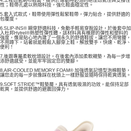
4.工程透氣網布鞋面，提供於運動時必須的絕佳透氣性與支撐性
性；鞋帶孔處以熱熔科技，強化鞋面穩定性。
5.套入式款式，鞋帶使用彈性鬆緊鞋帶，彈力貼合，提供舒適的
包覆度。
6.SLIP-INS® 瞬穿舒適科技，免動手輕易穿脫設計，於後套中加
入杜邦Hytrel®熱塑性彈性體，該材料具有橡膠的彈性和塑料的
強度，像是貼心地內建了一個永久的舒適鞋拔，讓您不用彎腰，
不用蹲下，站著就能輕鬆入腳穿上鞋，解放雙手，快速、乾淨、
便利！
7.後跟專屬柔軟枕頭設計，在後套內添加柔軟襯墊，為每一步增
添舒適感受，並能牢牢固定您的雙腳。
8.AIR-COOLED MEMORY FOAM® 加強透氣記憶型泡棉鞋墊，
讓您走的每一步就像踩在枕頭上一樣舒服並隨時保持乾爽透氣。
9.SOFT STRIDE™鞋墊層，具有透氣吸濕的功效，能保持足部
乾爽，並提供舒適的避震回彈力。