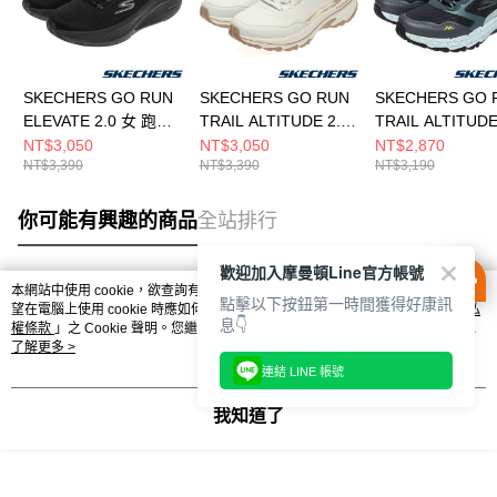
SKECHERS GO RUN
SKECHERS GO RUN
SKECHERS GO 
ELEVATE 2.0 女 跑步
TRAIL ALTITUDE 2.0
TRAIL ALTITUDE
鞋 129006BBK
女 跑步鞋
女 跑步鞋
NT$3,050
NT$3,050
NT$2,870
NT$3,390
NT$3,390
NT$3,190
129532WNT
129525WNVAQ
你可能有興趣的商品
全站排行
歡迎加入摩曼頓Line官方帳號
本網站中使用 cookie，欲查詢有關本網站使用 cookie 方式之詳情，及若您不希
點擊以下按鈕第一時間獲得好康訊
熱門標籤
望在電腦上使用 cookie 時應如何變更電腦的 cookie 設定，請參閱本網站「
隱私
息👇
權條款
」之 Cookie 聲明。您繼續使用本網站即表示您同意本公司得按本網站使
用條款之 Cookie 聲明使用 cookie。
了解更多 >
連結 LINE 帳號
我知道了