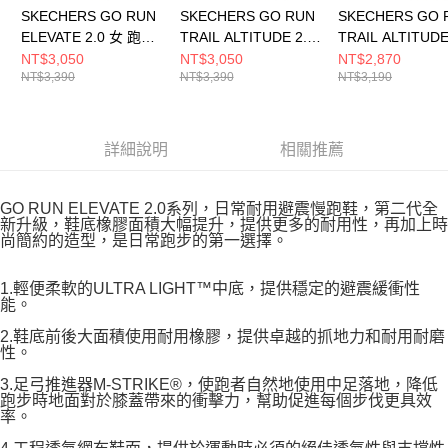
SKECHERS GO RUN
SKECHERS GO RUN
SKECHERS GO 
ELEVATE 2.0 女 跑步
TRAIL ALTITUDE 2.0
TRAIL ALTITUDE
鞋 129006BBK
女 跑步鞋
女 跑步鞋
NT$3,050
NT$3,050
NT$2,870
NT$3,390
NT$3,390
NT$3,190
129532WNT
129525WNVAQ
詳細說明
相關推薦
GO RUN ELEVATE 2.0系列，日常耐用避震慢跑鞋，第二代全
新升級，鞋底橡膠面積大幅提升，提供更多的耐用性，再加上時
尚簡約的造型，是日常跑步的第一選擇。
1.輕便柔軟的ULTRA LIGHT™中底，提供穩定的避震緩衝性
能。
2.鞋底前後大面積使用耐用橡膠，提供卓越的抓地力和耐用耐磨
性。
3.足弓推進器M-STRIKE®，使跑者自然地使用中足落地，降低
跑步時地面對於膝蓋帶來的衝擊力，幫助促進每個步伐更具效
率。