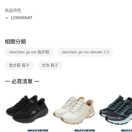
結帳頁面，進行簡訊認證並確認金額後，即可完成結帳。
２．訂單成立數日內，您將收到繳費通知簡訊。
商品特色
付款後門市自取
３．收到繳費通知簡訊後14天內，點擊此簡訊中的連結，可透過四大超商／
129006NAT
每筆NT$100，滿NT$1,500(含以上)免運費
ATM／網路銀行／等多元方式進行付款，方視為交易完成。
※ 請注意：結帳手續完成當下不需立刻繳費，但若您需要取消訂單，請聯絡
購買商品的店家。未經商家同意取消之訂單仍視為有效，需透過AFTEE先享
後付繳納相關費用。
※ 交易是否成功請以「AFTEE先享後付 」之結帳頁面顯示為準，若有關於
相關分類
是否繳費成功／繳費後需取消欲退款等相關疑問，請聯繫「AFTEE先享後付
客戶支援中心」
https://netprotections.freshdesk.com/support/home
skechers go run 跑步鞋
skechers go run elevate 2.0
【注意事項】
跑步鞋 鞋子
女性 鞋子
１．透過由恩沛科技股份有限公司提供之「AFTEE先享後付」服務完成之交
易，需依本服務之必要範圍內提供個人資料，並將交易相關給付款項請求債
權轉讓予恩沛科技股份有限公司。
一 必買清單 一
２．關於個人資料處理事宜，請瀏覽以下網址：
https://aftee.tw/terms/#terms3
３．未成年的使用者請事先徵得法定代理人或監護人之同意方可使用
「AFTEE先享後付」，若未經同意申辦者引起之損失，本公司不負相關責
任。
４．使用「AFTEE先享後付」時，將依據個別帳號之用戶狀況，依本公司即
時審查核予不同之上限額度；若仍有額度不足之情形，本公司將視審查結果
請求用戶進行身份認證。
５．嚴禁一人註冊多個帳號或使用他人資訊註冊。若發現惡意使用之情形，
恩沛科技股份有限公司將有權停止該用戶之使用額度並採取法律行動。