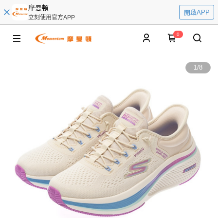
摩曼頓
開啟APP
立刻使用官方APP
0
1
/
8