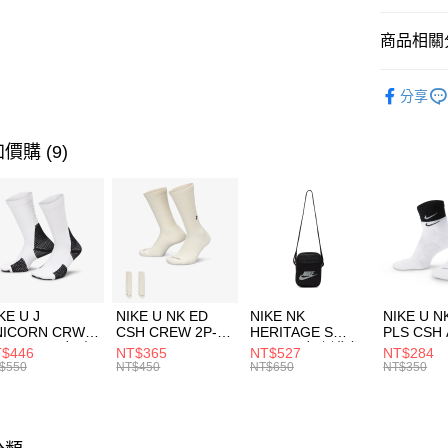
匯豐（
全盈+PAY
聯邦商
商品相關分
元大商
AFTEE先
玉山商
品牌
Th
相關說明
分享
台新國
【關於「A
女性商品
台灣樂
AFTEE
便利好安
運動類型
運送方式
價購 (9)
１．簡單
２．便利
7-11取貨
３．安心
每筆NT$1
【「AFT
宅配
１．於結帳
付」結帳
每筆NT$1
２．訂單
３．收到繳
付款後門
KE U J
NIKE U NK ED
NIKE NK
NIKE U N
／ATM／
NICORN CRW
CSH CREW 2P-
HERITAGE S
PLS CSH 
每筆NT$1
※ 請注意
R -160 男女 中
144 EMBRDY 男
SMIT 男女 側背包
144 DBL
$446
NT$365
NT$527
NT$284
絡購買商品
襪 FZ3393100
女 短統襪
BA5871010
襪 DH405
$550
NT$450
NT$650
NT$350
先享後付
FZ3073133
※ 交易是
是否繳費成
付客戶支