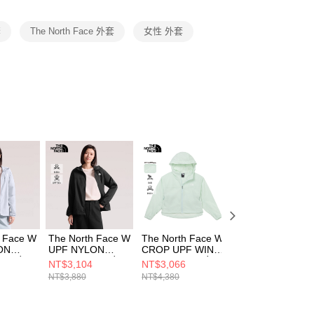
項】
恩沛科技股份有限公司提供之「AFTEE先享後付」服務完成之
套
The North Face 外套
女性 外套
依本服務之必要範圍內提供個人資料，並將交易相關給付款項請
讓予恩沛科技股份有限公司。
個人資料處理事宜，請瀏覽以下網址：
ee.tw/terms/#terms3
年的使用者請事先徵得法定代理人或監護人之同意方可使用
E先享後付」，若未經同意申辦者引起之損失，本公司不負相關責
AFTEE先享後付」時，將依據個別帳號之用戶狀況，依本公司
核予不同之上限額度；若仍有額度不足之情形，本公司將視審查
用戶進行身份認證。
一人註冊多個帳號或使用他人資訊註冊。若發現惡意使用之情
科技股份有限公司將有權停止該用戶之使用額度並採取法律行
h Face W
The North Face W
The North Face W
The North Face 
ON
UPF NYLON
CROP UPF WIND
CROP UPF WIN
 AP 女
JACKET - AP 女
JACKET - AP 女
JACKET - AP 女
NT$3,104
NT$3,066
NT$4,380
風衣外套
風衣外套
風衣外套
NT$3,880
NT$4,380
W0TI
NF0A8JSWJK3
NF0A8C12G70
NF0A8C12QLI