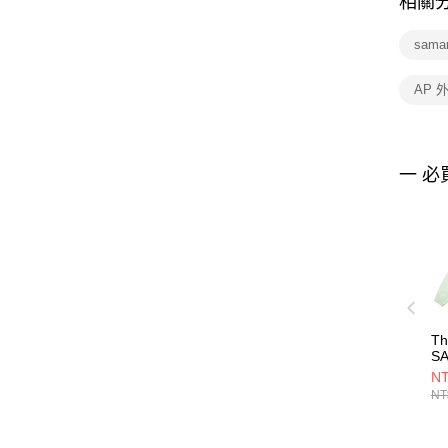
相關
sama
AP 
一 必
Th
S
WI
NT
A
NT
N