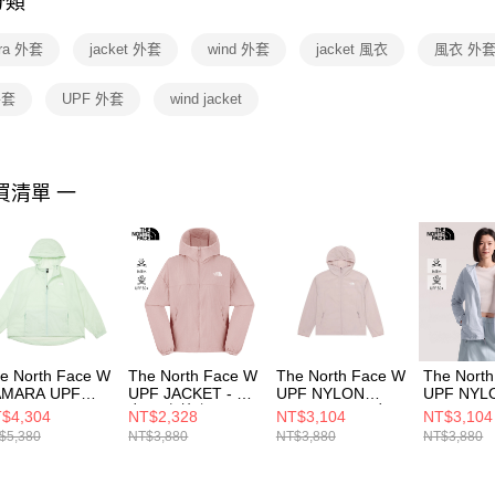
分類
【注意事
１．透過由
ra 外套
jacket 外套
wind 外套
jacket 風衣
風衣 外
交易，需
求債權轉
２．關於
外套
UPF 外套
wind jacket
https://aft
３．未成
「AFTE
任。
買清單 一
４．使用「
即時審查
結果請求
５．嚴禁
形，恩沛
動。
e North Face W
The North Face W
The North Face W
The Nort
AMARA UPF
UPF JACKET - AP
UPF NYLON
UPF NYL
ND JACKET -
女 風衣外套
JACKET - AP 女
JACKET -
$4,304
NT$2,328
NT$3,104
NT$3,104
P 女 風衣外套
NF0A8EXE0SO
風衣外套
風衣外套
$5,380
NT$3,880
NT$3,880
NT$3,880
F0A8C52G70
NF0A8JSW0SO
NF0A8JS