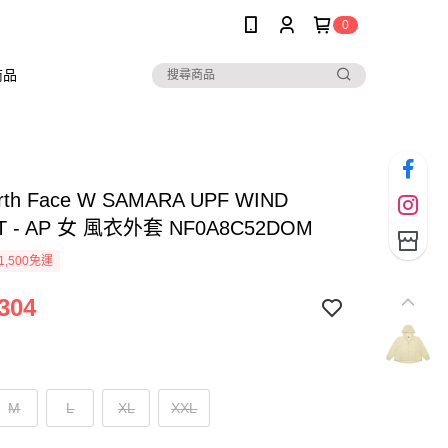
0
商品
rth Face W SAMARA UPF WIND
T - AP 女 風衣外套 NF0A8C52DOM
1,500免運
304
M
L
XL
XXL