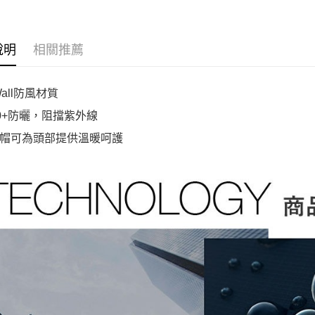
說明
相關推薦
Wall防風材質
50+防曬，阻擋紫外線
帽可為頭部提供溫暖呵護