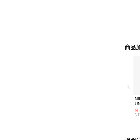
商品加
NI
U
1P
NT
統
NT