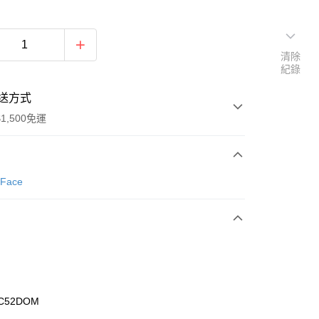
清除
紀錄
送方式
1,500免運
次付款
 Face
期付款
0 利率 每期
NT$1,793
21家銀行
庫商業銀行
第一商業銀行
業銀行
彰化商業銀行
業儲蓄銀行
台北富邦商業銀行
華商業銀行
兆豐國際商業銀行
C52DOM
小企業銀行
台中商業銀行