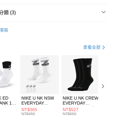
台灣）商業銀行
華泰商業銀行
業銀行
遠東國際商業銀行
類 (3)
業銀行
永豐商業銀行
享後付
業銀行
星展（台灣）商業銀行
e North Face
服飾
客服
際商業銀行
中國信託商業銀行
FTEE先享後付」】
外套
風衣外套
天信用卡公司
先享後付是「在收到商品之後才付款」的支付方式。 讓您購物簡單
心！
休閒戶外
服飾
查看全部
：不需註冊會員、不需綁卡、不需儲值。
：只要手機號碼，簡訊認證，即可結帳。
(快速到店)
：先確認商品／服務後，再付款。
00，滿NT$1,500(含以上)免運費
EE先享後付」結帳流程】
方式選擇「AFTEE先享後付」後，將跳轉至「AFTEE先享後
頁面，進行簡訊認證並確認金額後，即可完成結帳。
00，滿NT$1,500(含以上)免運費
成立數日內，您將收到繳費通知簡訊。
費通知簡訊後14天內，點擊此簡訊中的連結，可透過四大超商
市自取
K ED
NIKE U NK NSW
NIKE U NK CREW
NIKE U NK
網路銀行／等多元方式進行付款，方視為交易完成。
ANK 1P
EVERYDAY
EVERYDAY
EVERYDAY LTW
00，滿NT$1,500(含以上)免運費
：結帳手續完成當下不需立刻繳費，但若您需要取消訂單，請聯
 男 中統
ESSENTIAL CR
BBALL 3PR 男女
ANKLE 3PR 男女
NT$365
NT$527
NT$365
的店家。未經商家同意取消之訂單仍視為有效，需透過AFTEE
8104
男女 短統襪
長統襪
踝襪 SX7677010
NT$450
NT$650
NT$450
繳納相關費用。
DX5089103
DA2123010
否成功請以「AFTEE先享後付 」之結帳頁面顯示為準，若有關於
功／繳費後需取消欲退款等相關疑問，請聯繫「AFTEE先享後
援中心」
https://netprotections.freshdesk.com/support/home