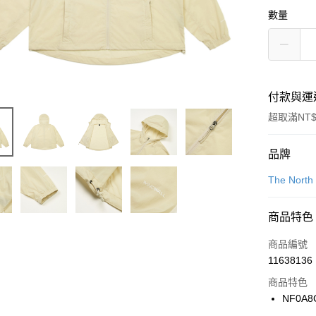
數量
付款與運
超取滿NT$
付款方式
品牌
信用卡一
The North
信用卡分
商品特色
3 期 
商品編號
合作金
LINE Pay
11638136
華南商
Apple Pay
上海商
商品特色
國泰世
NF0A8
悠遊付
臺灣中