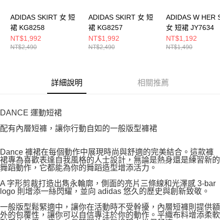
ADIDAS SKIRT 女 短
ADIDAS SKIRT 女 短
ADIDAS W HER 
裙 KG8258
裙 KG8257
女 短裙 JY7634
NT$1,992
NT$1,992
NT$1,192
NT$2,490
NT$2,490
NT$1,490
詳細說明
相關推薦
DANCE 運動短裙
配有內層短褲，讓你行動自如的一般版型褲裙
Dance 褲裙在每個動作中展現時尚與舒適的完美結合。這款褲
裙專為喜歡表達自我風格的人士設計，無論是熱身還是練習新的
舞蹈動作，它都能為你的舞蹈造型增添活力。
A 字形剪裁打造出雋永輪廓，側面的亮片三條線和光澤感 3-bar
logo 則增添一絲閃耀，並向 adidas 悠久的歷史與創新致敬。
一般版型鬆緊適中，讓你在活動時不受幹擾，內層短褲則提供額
外的包覆性，讓你可以自信專注於你的動作。平織布料增添柔軟