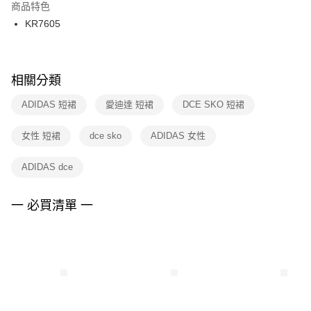
２．訂單成立數日內，您將收到繳費通知簡訊。
商品特色
付款後門市自取
３．收到繳費通知簡訊後14天內，點擊此簡訊中的連結，可透過四大超商／
KR7605
每筆NT$100，滿NT$1,500(含以上)免運費
ATM／網路銀行／等多元方式進行付款，方視為交易完成。
※ 請注意：結帳手續完成當下不需立刻繳費，但若您需要取消訂單，請聯絡
購買商品的店家。未經商家同意取消之訂單仍視為有效，需透過AFTEE先享
後付繳納相關費用。
※ 交易是否成功請以「AFTEE先享後付 」之結帳頁面顯示為準，若有關於
相關分類
是否繳費成功／繳費後需取消欲退款等相關疑問，請聯繫「AFTEE先享後付
客戶支援中心」
https://netprotections.freshdesk.com/support/home
ADIDAS 短裙
愛迪達 短裙
DCE SKO 短裙
【注意事項】
女性 短裙
dce sko
ADIDAS 女性
１．透過由恩沛科技股份有限公司提供之「AFTEE先享後付」服務完成之交
易，需依本服務之必要範圍內提供個人資料，並將交易相關給付款項請求債
權轉讓予恩沛科技股份有限公司。
ADIDAS dce
２．關於個人資料處理事宜，請瀏覽以下網址：
https://aftee.tw/terms/#terms3
３．未成年的使用者請事先徵得法定代理人或監護人之同意方可使用
一 必買清單 一
「AFTEE先享後付」，若未經同意申辦者引起之損失，本公司不負相關責
任。
４．使用「AFTEE先享後付」時，將依據個別帳號之用戶狀況，依本公司即
時審查核予不同之上限額度；若仍有額度不足之情形，本公司將視審查結果
請求用戶進行身份認證。
５．嚴禁一人註冊多個帳號或使用他人資訊註冊。若發現惡意使用之情形，
恩沛科技股份有限公司將有權停止該用戶之使用額度並採取法律行動。