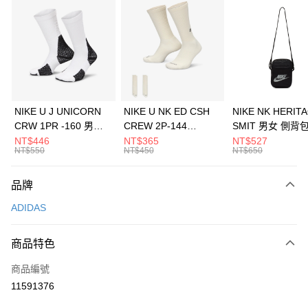
信用卡分期付款
3 期 0 利率 每期
NT$630
21家銀行
合作金庫商業銀行
第一商業銀行
LINE Pay
華南商業銀行
彰化商業銀行
Apple Pay
上海商業儲蓄銀行
台北富邦商業銀行
國泰世華商業銀行
兆豐國際商業銀行
悠遊付
臺灣中小企業銀行
台中商業銀行
NIKE U J UNICORN
NIKE U NK ED CSH
NIKE NK HERIT
匯豐（台灣）商業銀行
華泰商業銀行
CRW 1PR -160 男女
CREW 2P-144
SMIT 男女 側背
全盈+PAY
聯邦商業銀行
遠東國際商業銀行
中統襪 FZ3393100
EMBRDY 男女 短統襪
BA5871010
NT$446
NT$365
NT$527
元大商業銀行
永豐商業銀行
NT$550
NT$450
NT$650
AFTEE先享後付
FZ3073133
玉山商業銀行
星展（台灣）商業銀行
相關說明
台新國際商業銀行
中國信託商業銀行
品牌
【關於「AFTEE先享後付」】
台灣樂天信用卡公司
AFTEE先享後付是「在收到商品之後才付款」的支付方式。 讓您購物簡單
運送方式
ADIDAS
便利好安心！
１．簡單：不需註冊會員、不需綁卡、不需儲值。
7-11取貨(快速到店)
２．便利：只要手機號碼，簡訊認證，即可結帳。
商品特色
每筆NT$100，滿NT$1,500(含以上)免運費
３．安心：先確認商品／服務後，再付款。
商品編號
宅配
【「AFTEE先享後付」結帳流程】
１．於結帳方式選擇「AFTEE先享後付」後，將跳轉至「AFTEE先享後付」
11591376
每筆NT$100，滿NT$1,500(含以上)免運費
結帳頁面，進行簡訊認證並確認金額後，即可完成結帳。