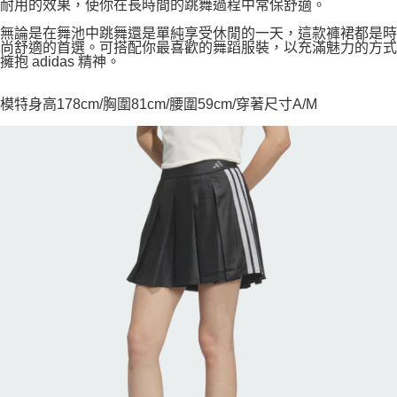
耐用的效果，使你在長時間的跳舞過程中常保舒適。
無論是在舞池中跳舞還是單純享受休閒的一天，這款褲裙都是時
尚舒適的首選。可搭配你最喜歡的舞蹈服裝，以充滿魅力的方式
擁抱 adidas 精神。
模特身高178cm/胸圍81cm/腰圍59cm/穿著尺寸A/M