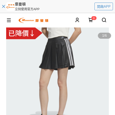
摩曼頓
開啟APP
立刻使用官方APP
0
1
/
6