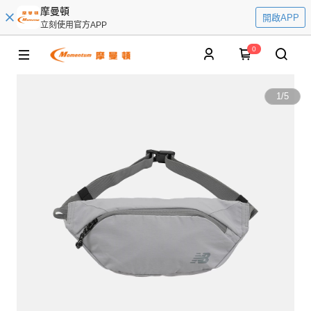
摩曼頓
開啟APP
立刻使用官方APP
0
1
/
5