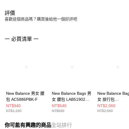
評價
喜歡這個商品嗎？購買後給他一個好評吧
一 必買清單 一
New Balance 男女 腰
New Balance Bags 男
New Balance Ba
包 AC5886PBK-F
女 腰包 LAB51902WT-
女 旅行包
F
LAB51003BK-F
NT$940
NT$540
NT$2,060
NT$1,180
NT$680
NT$2,580
你可能有興趣的商品
全站排行