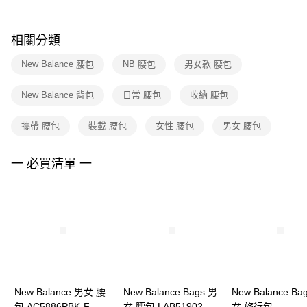
購買商品的店家。未經商家同意取消之訂單仍視為有效，需透過AFTEE先享
後付繳納相關費用。
※ 交易是否成功請以「AFTEE先享後付 」之結帳頁面顯示為準，若有關於
相關分類
是否繳費成功／繳費後需取消欲退款等相關疑問，請聯繫「AFTEE先享後付
客戶支援中心」
https://netprotections.freshdesk.com/support/home
New Balance 腰包
NB 腰包
男女款 腰包
【注意事項】
New Balance 背包
日常 腰包
收納 腰包
１．透過由恩沛科技股份有限公司提供之「AFTEE先享後付」服務完成之交
易，需依本服務之必要範圍內提供個人資料，並將交易相關給付款項請求債
權轉讓予恩沛科技股份有限公司。
攜帶 腰包
裝載 腰包
女性 腰包
男女 腰包
２．關於個人資料處理事宜，請瀏覽以下網址：
https://aftee.tw/terms/#terms3
３．未成年的使用者請事先徵得法定代理人或監護人之同意方可使用
一 必買清單 一
「AFTEE先享後付」，若未經同意申辦者引起之損失，本公司不負相關責
任。
４．使用「AFTEE先享後付」時，將依據個別帳號之用戶狀況，依本公司即
時審查核予不同之上限額度；若仍有額度不足之情形，本公司將視審查結果
請求用戶進行身份認證。
５．嚴禁一人註冊多個帳號或使用他人資訊註冊。若發現惡意使用之情形，
恩沛科技股份有限公司將有權停止該用戶之使用額度並採取法律行動。
New Balance 男女 腰
New Balance Bags 男
New Balance Ba
包 AC5886PBK-F
女 腰包 LAB51902WT-
女 旅行包