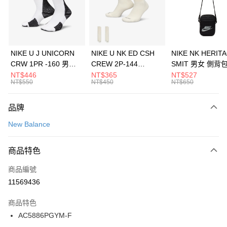
合作金庫商業銀行
第一商業銀行
LINE Pay
華南商業銀行
彰化商業銀行
Apple Pay
上海商業儲蓄銀行
台北富邦商業銀行
國泰世華商業銀行
兆豐國際商業銀行
悠遊付
臺灣中小企業銀行
台中商業銀行
NIKE U J UNICORN
NIKE U NK ED CSH
NIKE NK HERIT
匯豐（台灣）商業銀行
華泰商業銀行
CRW 1PR -160 男女
CREW 2P-144
SMIT 男女 側背
全盈+PAY
聯邦商業銀行
遠東國際商業銀行
中統襪 FZ3393100
EMBRDY 男女 短統襪
BA5871010
NT$446
NT$365
NT$527
元大商業銀行
永豐商業銀行
NT$550
NT$450
NT$650
AFTEE先享後付
FZ3073133
玉山商業銀行
星展（台灣）商業銀行
相關說明
台新國際商業銀行
中國信託商業銀行
品牌
【關於「AFTEE先享後付」】
台灣樂天信用卡公司
AFTEE先享後付是「在收到商品之後才付款」的支付方式。 讓您購物簡單
運送方式
New Balance
便利好安心！
１．簡單：不需註冊會員、不需綁卡、不需儲值。
7-11取貨(快速到店)
２．便利：只要手機號碼，簡訊認證，即可結帳。
商品特色
每筆NT$100，滿NT$1,500(含以上)免運費
３．安心：先確認商品／服務後，再付款。
商品編號
宅配
【「AFTEE先享後付」結帳流程】
１．於結帳方式選擇「AFTEE先享後付」後，將跳轉至「AFTEE先享後付」
11569436
每筆NT$100，滿NT$1,500(含以上)免運費
結帳頁面，進行簡訊認證並確認金額後，即可完成結帳。
２．訂單成立數日內，您將收到繳費通知簡訊。
商品特色
付款後門市自取
３．收到繳費通知簡訊後14天內，點擊此簡訊中的連結，可透過四大超商／
AC5886PGYM-F
每筆NT$100，滿NT$1,500(含以上)免運費
ATM／網路銀行／等多元方式進行付款，方視為交易完成。
※ 請注意：結帳手續完成當下不需立刻繳費，但若您需要取消訂單，請聯絡