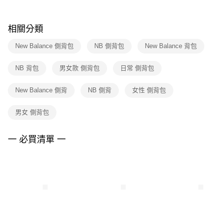
購買商品的店家。未經商家同意取消之訂單仍視為有效，需透過AFTEE先享
後付繳納相關費用。
※ 交易是否成功請以「AFTEE先享後付 」之結帳頁面顯示為準，若有關於
相關分類
是否繳費成功／繳費後需取消欲退款等相關疑問，請聯繫「AFTEE先享後付
客戶支援中心」
https://netprotections.freshdesk.com/support/home
New Balance 側背包
NB 側背包
New Balance 背包
【注意事項】
NB 背包
男女款 側背包
日常 側背包
１．透過由恩沛科技股份有限公司提供之「AFTEE先享後付」服務完成之交
易，需依本服務之必要範圍內提供個人資料，並將交易相關給付款項請求債
權轉讓予恩沛科技股份有限公司。
New Balance 側背
NB 側背
女性 側背包
２．關於個人資料處理事宜，請瀏覽以下網址：
https://aftee.tw/terms/#terms3
男女 側背包
３．未成年的使用者請事先徵得法定代理人或監護人之同意方可使用
「AFTEE先享後付」，若未經同意申辦者引起之損失，本公司不負相關責
任。
一 必買清單 一
４．使用「AFTEE先享後付」時，將依據個別帳號之用戶狀況，依本公司即
時審查核予不同之上限額度；若仍有額度不足之情形，本公司將視審查結果
請求用戶進行身份認證。
５．嚴禁一人註冊多個帳號或使用他人資訊註冊。若發現惡意使用之情形，
恩沛科技股份有限公司將有權停止該用戶之使用額度並採取法律行動。