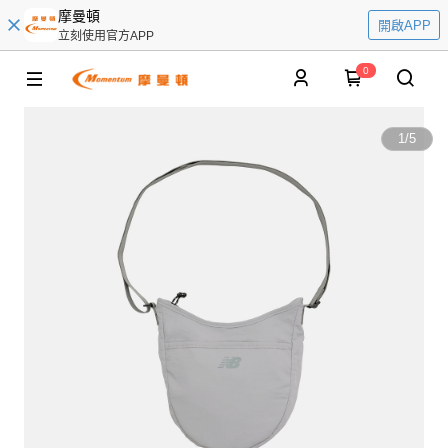
摩曼頓
開啟APP
立刻使用官方APP
0
1
/
5