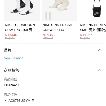
合作金庫商業銀行
第一商業銀行
LINE Pay
華南商業銀行
彰化商業銀行
Apple Pay
上海商業儲蓄銀行
台北富邦商業銀行
國泰世華商業銀行
兆豐國際商業銀行
悠遊付
臺灣中小企業銀行
台中商業銀行
NIKE U J UNICORN
NIKE U NK ED CSH
NIKE NK HERIT
匯豐（台灣）商業銀行
華泰商業銀行
CRW 1PR -160 男女
CREW 2P-144
SMIT 男女 側背
全盈+PAY
聯邦商業銀行
遠東國際商業銀行
中統襪 FZ3393100
EMBRDY 男女 短統襪
BA5871010
NT$446
NT$365
NT$527
元大商業銀行
永豐商業銀行
NT$550
NT$450
NT$650
AFTEE先享後付
FZ3073133
玉山商業銀行
星展（台灣）商業銀行
相關說明
台新國際商業銀行
中國信託商業銀行
品牌
【關於「AFTEE先享後付」】
台灣樂天信用卡公司
AFTEE先享後付是「在收到商品之後才付款」的支付方式。 讓您購物簡單
運送方式
New Balance
便利好安心！
１．簡單：不需註冊會員、不需綁卡、不需儲值。
7-11取貨(快速到店)
２．便利：只要手機號碼，簡訊認證，即可結帳。
商品特色
每筆NT$100，滿NT$1,500(含以上)免運費
３．安心：先確認商品／服務後，再付款。
商品編號
宅配
【「AFTEE先享後付」結帳流程】
１．於結帳方式選擇「AFTEE先享後付」後，將跳轉至「AFTEE先享後付」
11569429
每筆NT$100，滿NT$1,500(含以上)免運費
結帳頁面，進行簡訊認證並確認金額後，即可完成結帳。
２．訂單成立數日內，您將收到繳費通知簡訊。
商品特色
付款後門市自取
３．收到繳費通知簡訊後14天內，點擊此簡訊中的連結，可透過四大超商／
AC6793UGYM-F
每筆NT$100，滿NT$1,500(含以上)免運費
ATM／網路銀行／等多元方式進行付款，方視為交易完成。
※ 請注意：結帳手續完成當下不需立刻繳費，但若您需要取消訂單，請聯絡