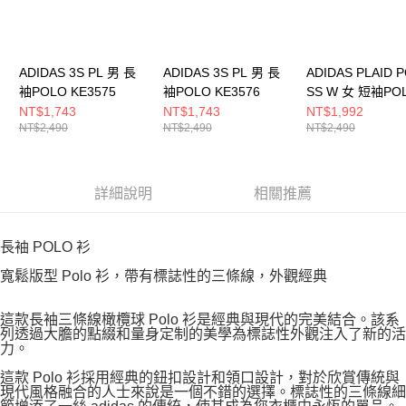
ADIDAS 3S PL 男 長
ADIDAS 3S PL 男 長
ADIDAS PLAID 
袖POLO KE3575
袖POLO KE3576
SS W 女 短袖PO
KU9396
NT$1,743
NT$1,743
NT$1,992
NT$2,490
NT$2,490
NT$2,490
詳細說明
相關推薦
長袖 POLO 衫
寬鬆版型 Polo 衫，帶有標誌性的三條線，外觀經典
這款長袖三條線橄欖球 Polo 衫是經典與現代的完美結合。該系
列透過大膽的點綴和量身定制的美學為標誌性外觀注入了新的活
力。
這款 Polo 衫採用經典的鈕扣設計和領口設計，對於欣賞傳統與
現代風格融合的人士來說是一個不錯的選擇。標誌性的三條線細