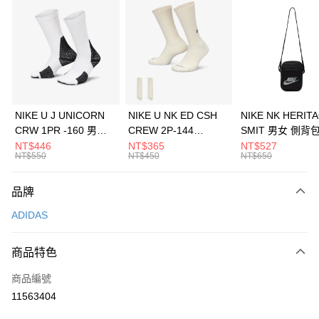
信用卡分期付款
3 期 0 利率 每期
NT$830
21家銀行
合作金庫商業銀行
第一商業銀行
LINE Pay
華南商業銀行
彰化商業銀行
Apple Pay
上海商業儲蓄銀行
台北富邦商業銀行
國泰世華商業銀行
兆豐國際商業銀行
悠遊付
臺灣中小企業銀行
台中商業銀行
NIKE U J UNICORN
NIKE U NK ED CSH
NIKE NK HERIT
匯豐（台灣）商業銀行
華泰商業銀行
CRW 1PR -160 男女
CREW 2P-144
SMIT 男女 側背
全盈+PAY
聯邦商業銀行
遠東國際商業銀行
中統襪 FZ3393100
EMBRDY 男女 短統襪
BA5871010
NT$446
NT$365
NT$527
元大商業銀行
永豐商業銀行
NT$550
NT$450
NT$650
AFTEE先享後付
FZ3073133
玉山商業銀行
星展（台灣）商業銀行
相關說明
台新國際商業銀行
中國信託商業銀行
品牌
【關於「AFTEE先享後付」】
台灣樂天信用卡公司
AFTEE先享後付是「在收到商品之後才付款」的支付方式。 讓您購物簡單
運送方式
ADIDAS
便利好安心！
１．簡單：不需註冊會員、不需綁卡、不需儲值。
7-11取貨(快速到店)
２．便利：只要手機號碼，簡訊認證，即可結帳。
商品特色
每筆NT$100，滿NT$1,500(含以上)免運費
３．安心：先確認商品／服務後，再付款。
商品編號
宅配
【「AFTEE先享後付」結帳流程】
１．於結帳方式選擇「AFTEE先享後付」後，將跳轉至「AFTEE先享後付」
11563404
每筆NT$100，滿NT$1,500(含以上)免運費
結帳頁面，進行簡訊認證並確認金額後，即可完成結帳。