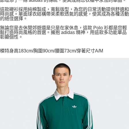
節增添了一絲 adidas 的傳統，使其成為您衣櫃中永恆的單品。
這款襯衫採用純棉製成，寬鬆版型，為您的日常活動提供舒適和
時尚感。單面球衣結構帶來柔軟透氣的感覺，使其成為各種活動
的絕佳選擇。
無論您是去休閒郊遊還是只是在家休息，這款 Polo 衫都是您輕
鬆打造時尚風格的首選。擁抱 adidas 精神，用這款多功能單品
彰顯個性。
模特身高183cm/胸圍90cm/腰圍73cm/穿著尺寸A/M