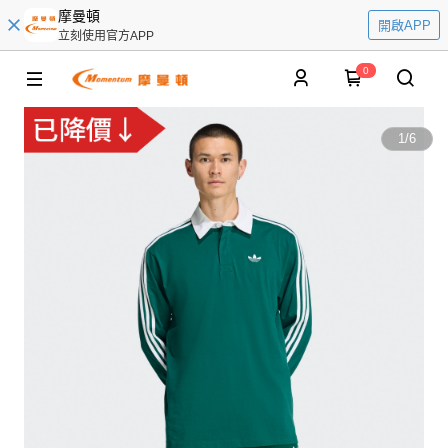
摩曼頓
開啟APP
立刻使用官方APP
0
1
/
6