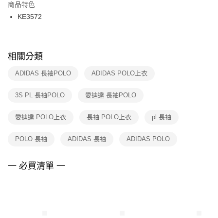
２．訂單成立數日內，您將收到繳費通知簡訊。
商品特色
付款後門市自取
３．收到繳費通知簡訊後14天內，點擊此簡訊中的連結，可透過四大超商／
KE3572
每筆NT$100，滿NT$1,500(含以上)免運費
ATM／網路銀行／等多元方式進行付款，方視為交易完成。
※ 請注意：結帳手續完成當下不需立刻繳費，但若您需要取消訂單，請聯絡
購買商品的店家。未經商家同意取消之訂單仍視為有效，需透過AFTEE先享
後付繳納相關費用。
※ 交易是否成功請以「AFTEE先享後付 」之結帳頁面顯示為準，若有關於
相關分類
是否繳費成功／繳費後需取消欲退款等相關疑問，請聯繫「AFTEE先享後付
客戶支援中心」
https://netprotections.freshdesk.com/support/home
ADIDAS 長袖POLO
ADIDAS POLO上衣
【注意事項】
3S PL 長袖POLO
愛迪達 長袖POLO
１．透過由恩沛科技股份有限公司提供之「AFTEE先享後付」服務完成之交
易，需依本服務之必要範圍內提供個人資料，並將交易相關給付款項請求債
權轉讓予恩沛科技股份有限公司。
愛迪達 POLO上衣
長袖 POLO上衣
pl 長袖
２．關於個人資料處理事宜，請瀏覽以下網址：
https://aftee.tw/terms/#terms3
POLO 長袖
ADIDAS 長袖
ADIDAS POLO
３．未成年的使用者請事先徵得法定代理人或監護人之同意方可使用
「AFTEE先享後付」，若未經同意申辦者引起之損失，本公司不負相關責
任。
一 必買清單 一
４．使用「AFTEE先享後付」時，將依據個別帳號之用戶狀況，依本公司即
時審查核予不同之上限額度；若仍有額度不足之情形，本公司將視審查結果
請求用戶進行身份認證。
５．嚴禁一人註冊多個帳號或使用他人資訊註冊。若發現惡意使用之情形，
恩沛科技股份有限公司將有權停止該用戶之使用額度並採取法律行動。