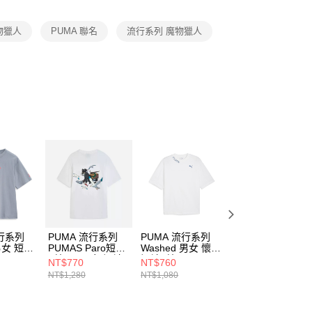
項】
恩沛科技股份有限公司提供之「AFTEE先享後付」服務完成之
魔物獵人
PUMA 聯名
流行系列 魔物獵人
依本服務之必要範圍內提供個人資料，並將交易相關給付款項請
讓予恩沛科技股份有限公司。
個人資料處理事宜，請瀏覽以下網址：
ee.tw/terms/#terms3
年的使用者請事先徵得法定代理人或監護人之同意方可使用
E先享後付」，若未經同意申辦者引起之損失，本公司不負相關責
AFTEE先享後付」時，將依據個別帳號之用戶狀況，依本公司
核予不同之上限額度；若仍有額度不足之情形，本公司將視審查
用戶進行身份認證。
一人註冊多個帳號或使用他人資訊註冊。若發現惡意使用之情
科技股份有限公司將有權停止該用戶之使用額度並採取法律行
流行系列
PUMA 流行系列
PUMA 流行系列
PUMA 流行系列
 男女 短袖
PUMAS Paro短袖
Washed 男女 懷舊
Hidden Gem短袖
8763
T恤(N) 男女 短袖
短袖T恤
恤(M) 男 短袖上
NT$770
NT$760
NT$900
上衣 63125302
63527102
63387337
NT$1,280
NT$1,080
NT$1,280