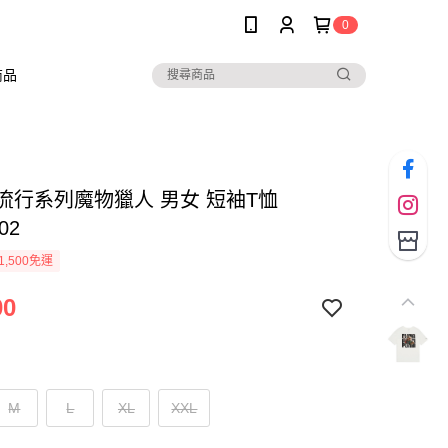
0
商品
 流行系列魔物獵人 男女 短袖T恤
02
1,500免運
00
M
L
XL
XXL