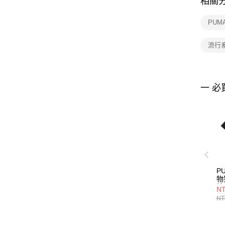
相關
PUM
流行
一 必
P
物
恤 
NT
NT