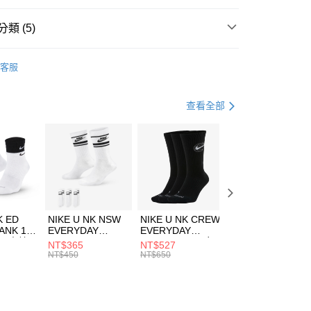
台灣）商業銀行
華泰商業銀行
業銀行
遠東國際商業銀行
類 (5)
業銀行
永豐商業銀行
享後付
業銀行
星展（台灣）商業銀行
UMA
服飾
客服
際商業銀行
中國信託商業銀行
FTEE先享後付」】
上衣
短袖上衣
天信用卡公司
先享後付是「在收到商品之後才付款」的支付方式。 讓您購物簡單
心！
年
上衣
短袖上衣
查看全部
：不需註冊會員、不需綁卡、不需儲值。
：只要手機號碼，簡訊認證，即可結帳。
休閒戶外
服飾
(快速到店)
：先確認商品／服務後，再付款。
00，滿NT$1,500(含以上)免運費
清爽穿搭｜短袖上衣4折起
EE先享後付」結帳流程】
方式選擇「AFTEE先享後付」後，將跳轉至「AFTEE先享後
頁面，進行簡訊認證並確認金額後，即可完成結帳。
00，滿NT$1,500(含以上)免運費
成立數日內，您將收到繳費通知簡訊。
費通知簡訊後14天內，點擊此簡訊中的連結，可透過四大超商
市自取
K ED
NIKE U NK NSW
NIKE U NK CREW
NIKE U NK
網路銀行／等多元方式進行付款，方視為交易完成。
ANK 1P
EVERYDAY
EVERYDAY
EVERYDAY LTW
00，滿NT$1,500(含以上)免運費
：結帳手續完成當下不需立刻繳費，但若您需要取消訂單，請聯
 男 中統
ESSENTIAL CR
BBALL 3PR 男女
ANKLE 3PR 男女
NT$365
NT$527
NT$365
的店家。未經商家同意取消之訂單仍視為有效，需透過AFTEE
8104
男女 短統襪
長統襪
踝襪 SX7677010
NT$450
NT$650
NT$450
繳納相關費用。
DX5089103
DA2123010
否成功請以「AFTEE先享後付 」之結帳頁面顯示為準，若有關於
功／繳費後需取消欲退款等相關疑問，請聯繫「AFTEE先享後
援中心」
https://netprotections.freshdesk.com/support/home