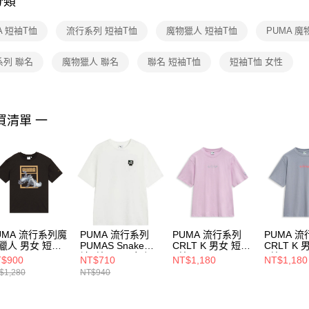
分類
【注意事
１．透過由
A 短袖T恤
流行系列 短袖T恤
魔物獵人 短袖T恤
PUMA 
交易，需
求債權轉
２．關於
系列 聯名
魔物獵人 聯名
聯名 短袖T恤
短袖T恤 女性
https://aft
３．未成
「AFTE
任。
買清單 一
４．使用「
即時審查
結果請求
５．嚴禁
形，恩沛
動。
UMA 流行系列魔
PUMA 流行系列
PUMA 流行系列
PUMA 
獵人 男女 短袖T
PUMAS Snake短
CRLT K 男女 短袖
CRLT K
63648601
袖T恤(N) 男女 短
T恤 62808760
T恤 6280
$900
NT$710
NT$1,180
NT$1,180
袖上衣 63125402
$1,280
NT$940