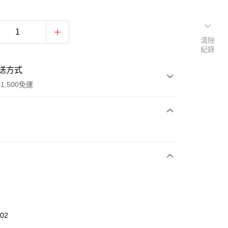
清除
紀錄
送方式
1,500免運
次付款
期付款
0 利率 每期
NT$426
21家銀行
庫商業銀行
第一商業銀行
業銀行
彰化商業銀行
業儲蓄銀行
台北富邦商業銀行
華商業銀行
兆豐國際商業銀行
602
小企業銀行
台中商業銀行