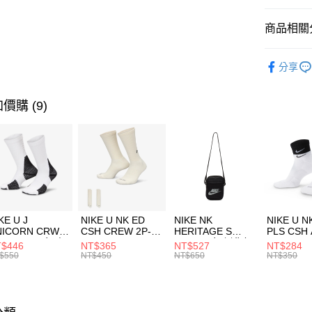
匯豐（
全盈+PAY
聯邦商
商品相關分
元大商
AFTEE先
玉山商
品牌
P
相關說明
分享
台新國
【關於「A
男性商品
台灣樂
AFTEE
便利好安
兒童/青少
運送方式
價購 (9)
１．簡單
２．便利
運動類型
7-11取貨
３．安心
每筆NT$1
促銷活動
【「AFT
宅配
１．於結帳
付」結帳
每筆NT$1
２．訂單
３．收到繳
付款後門
KE U J
NIKE U NK ED
NIKE NK
NIKE U N
／ATM／
NICORN CRW
CSH CREW 2P-
HERITAGE S
PLS CSH 
每筆NT$1
※ 請注意
R -160 男女 中
144 EMBRDY 男
SMIT 男女 側背包
144 DBL
$446
NT$365
NT$527
NT$284
絡購買商品
襪 FZ3393100
女 短統襪
BA5871010
襪 DH405
$550
NT$450
NT$650
NT$350
先享後付
FZ3073133
※ 交易是
是否繳費成
付客戶支