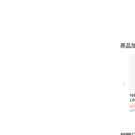
商品加
NI
U
1P
NT
統
NT