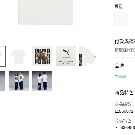
數量
付款與運
超取滿NT$
付款方式
品牌
信用卡一
PUMA
信用卡分
商品特色
3 期 
商品編號
合作金
LINE Pay
11560072
華南商
Apple Pay
上海商
商品特色
國泰世
63648
悠遊付
臺灣中