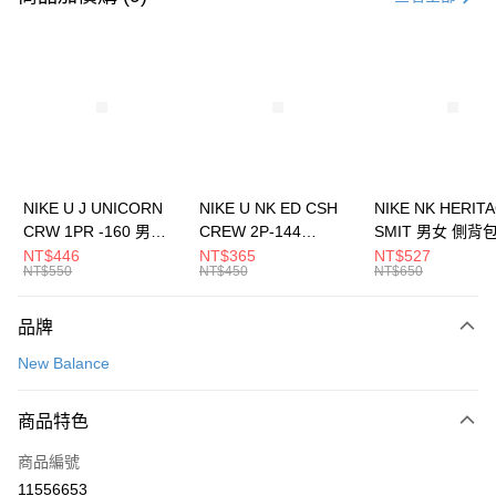
信用卡分期付款
3 期 0 利率 每期
NT$893
21家銀行
合作金庫商業銀行
第一商業銀行
LINE Pay
華南商業銀行
彰化商業銀行
Apple Pay
上海商業儲蓄銀行
台北富邦商業銀行
國泰世華商業銀行
兆豐國際商業銀行
悠遊付
臺灣中小企業銀行
台中商業銀行
NIKE U J UNICORN
NIKE U NK ED CSH
NIKE NK HERIT
匯豐（台灣）商業銀行
華泰商業銀行
CRW 1PR -160 男女
CREW 2P-144
SMIT 男女 側背
全盈+PAY
聯邦商業銀行
遠東國際商業銀行
中統襪 FZ3393100
EMBRDY 男女 短統襪
BA5871010
NT$446
NT$365
NT$527
元大商業銀行
永豐商業銀行
NT$550
NT$450
NT$650
AFTEE先享後付
FZ3073133
玉山商業銀行
星展（台灣）商業銀行
相關說明
台新國際商業銀行
中國信託商業銀行
品牌
【關於「AFTEE先享後付」】
台灣樂天信用卡公司
AFTEE先享後付是「在收到商品之後才付款」的支付方式。 讓您購物簡單
運送方式
New Balance
便利好安心！
１．簡單：不需註冊會員、不需綁卡、不需儲值。
7-11取貨(快速到店)
２．便利：只要手機號碼，簡訊認證，即可結帳。
商品特色
每筆NT$100，滿NT$1,500(含以上)免運費
３．安心：先確認商品／服務後，再付款。
商品編號
宅配
【「AFTEE先享後付」結帳流程】
１．於結帳方式選擇「AFTEE先享後付」後，將跳轉至「AFTEE先享後付」
11556653
每筆NT$100，滿NT$1,500(含以上)免運費