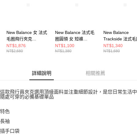
New Balance 女 法式
New Balance 法式毛
New Balance
毛圈飛行夾克
圈圓領 女 短褲
Trackside 法式
WJ617058AHH-F
WB61Y4U7AHH-F
短褲 WB62232JLI
NT$1,876
NT$1,100
NT$1,340
NT$2,680
NT$1,380
NT$1,680
詳細說明
相關推薦
這款飛行員夾克選用頂級面料並注重細節設計，是您日常生活中
隨處可穿的必備基礎單品
特色
長袖
插手口袋