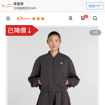
摩曼頓
開啟APP
立刻使用官方APP
0
1
/
5