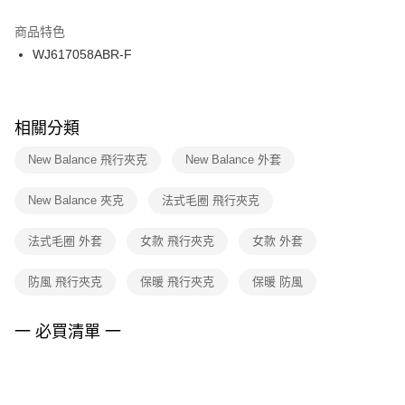
結帳頁面，進行簡訊認證並確認金額後，即可完成結帳。
２．訂單成立數日內，您將收到繳費通知簡訊。
商品特色
付款後門市自取
３．收到繳費通知簡訊後14天內，點擊此簡訊中的連結，可透過四大超商／
WJ617058ABR-F
每筆NT$100，滿NT$1,500(含以上)免運費
ATM／網路銀行／等多元方式進行付款，方視為交易完成。
※ 請注意：結帳手續完成當下不需立刻繳費，但若您需要取消訂單，請聯絡
購買商品的店家。未經商家同意取消之訂單仍視為有效，需透過AFTEE先享
後付繳納相關費用。
※ 交易是否成功請以「AFTEE先享後付 」之結帳頁面顯示為準，若有關於
相關分類
是否繳費成功／繳費後需取消欲退款等相關疑問，請聯繫「AFTEE先享後付
客戶支援中心」
https://netprotections.freshdesk.com/support/home
New Balance 飛行夾克
New Balance 外套
【注意事項】
New Balance 夾克
法式毛圈 飛行夾克
１．透過由恩沛科技股份有限公司提供之「AFTEE先享後付」服務完成之交
易，需依本服務之必要範圍內提供個人資料，並將交易相關給付款項請求債
權轉讓予恩沛科技股份有限公司。
法式毛圈 外套
女款 飛行夾克
女款 外套
２．關於個人資料處理事宜，請瀏覽以下網址：
https://aftee.tw/terms/#terms3
防風 飛行夾克
保暖 飛行夾克
保暖 防風
３．未成年的使用者請事先徵得法定代理人或監護人之同意方可使用
「AFTEE先享後付」，若未經同意申辦者引起之損失，本公司不負相關責
任。
一 必買清單 一
４．使用「AFTEE先享後付」時，將依據個別帳號之用戶狀況，依本公司即
時審查核予不同之上限額度；若仍有額度不足之情形，本公司將視審查結果
請求用戶進行身份認證。
５．嚴禁一人註冊多個帳號或使用他人資訊註冊。若發現惡意使用之情形，
恩沛科技股份有限公司將有權停止該用戶之使用額度並採取法律行動。