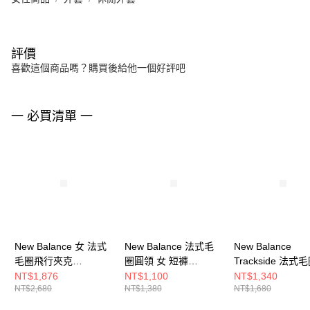
評價
喜歡這個商品嗎？購買後給他一個好評吧
一 必買清單 一
New Balance 女 法式
New Balance 法式毛
New Balance
毛圈飛行夾克
圈圓領 女 短褲
Trackside 法式
WJ617058AHH-F
WB61Y4U7AHH-F
短褲 WB62232JLI
NT$1,876
NT$1,100
NT$1,340
NT$2,680
NT$1,380
NT$1,680