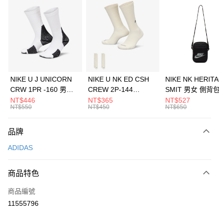
信用卡分期付款
3 期 0 利率 每期
NT$1,530
21家銀行
合作金庫商業銀行
第一商業銀行
LINE Pay
華南商業銀行
彰化商業銀行
Apple Pay
上海商業儲蓄銀行
台北富邦商業銀行
國泰世華商業銀行
兆豐國際商業銀行
悠遊付
臺灣中小企業銀行
台中商業銀行
NIKE U J UNICORN
NIKE U NK ED CSH
NIKE NK HERIT
匯豐（台灣）商業銀行
華泰商業銀行
CRW 1PR -160 男女
CREW 2P-144
SMIT 男女 側背
全盈+PAY
聯邦商業銀行
遠東國際商業銀行
中統襪 FZ3393100
EMBRDY 男女 短統襪
BA5871010
NT$446
NT$365
NT$527
元大商業銀行
永豐商業銀行
NT$550
NT$450
NT$650
AFTEE先享後付
FZ3073133
玉山商業銀行
星展（台灣）商業銀行
相關說明
台新國際商業銀行
中國信託商業銀行
品牌
【關於「AFTEE先享後付」】
台灣樂天信用卡公司
AFTEE先享後付是「在收到商品之後才付款」的支付方式。 讓您購物簡單
運送方式
ADIDAS
便利好安心！
１．簡單：不需註冊會員、不需綁卡、不需儲值。
7-11取貨(快速到店)
２．便利：只要手機號碼，簡訊認證，即可結帳。
商品特色
每筆NT$100，滿NT$1,500(含以上)免運費
３．安心：先確認商品／服務後，再付款。
商品編號
宅配
【「AFTEE先享後付」結帳流程】
１．於結帳方式選擇「AFTEE先享後付」後，將跳轉至「AFTEE先享後付」
11555796
每筆NT$100，滿NT$1,500(含以上)免運費
結帳頁面，進行簡訊認證並確認金額後，即可完成結帳。