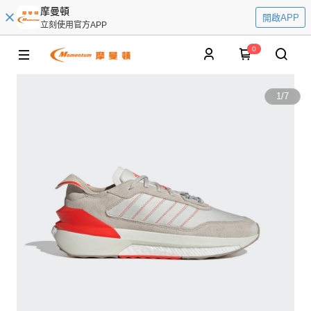
摩曼頓
開啟APP
立刻使用官方APP
0
1
/
7