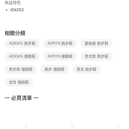
２．訂單成立數日內，您將收到繳費通知簡訊。
商品特色
付款後門市自取
３．收到繳費通知簡訊後14天內，點擊此簡訊中的連結，可透過四大超商／
ID4253
每筆NT$100，滿NT$1,500(含以上)免運費
ATM／網路銀行／等多元方式進行付款，方視為交易完成。
※ 請注意：結帳手續完成當下不需立刻繳費，但若您需要取消訂單，請聯絡
購買商品的店家。未經商家同意取消之訂單仍視為有效，需透過AFTEE先享
後付繳納相關費用。
※ 交易是否成功請以「AFTEE先享後付 」之結帳頁面顯示為準，若有關於
相關分類
是否繳費成功／繳費後需取消欲退款等相關疑問，請聯繫「AFTEE先享後付
客戶支援中心」
https://netprotections.freshdesk.com/support/home
ADIDAS 跑步鞋
AVRYN 跑步鞋
愛迪達 跑步鞋
【注意事項】
ADIDAS 運動鞋
AVRYN 運動鞋
男女款 跑步鞋
１．透過由恩沛科技股份有限公司提供之「AFTEE先享後付」服務完成之交
易，需依本服務之必要範圍內提供個人資料，並將交易相關給付款項請求債
權轉讓予恩沛科技股份有限公司。
男女款 慢跑鞋
跑步 慢跑鞋
男女 跑步鞋
２．關於個人資料處理事宜，請瀏覽以下網址：
https://aftee.tw/terms/#terms3
女性 慢跑鞋
３．未成年的使用者請事先徵得法定代理人或監護人之同意方可使用
「AFTEE先享後付」，若未經同意申辦者引起之損失，本公司不負相關責
任。
一 必買清單 一
４．使用「AFTEE先享後付」時，將依據個別帳號之用戶狀況，依本公司即
時審查核予不同之上限額度；若仍有額度不足之情形，本公司將視審查結果
請求用戶進行身份認證。
５．嚴禁一人註冊多個帳號或使用他人資訊註冊。若發現惡意使用之情形，
恩沛科技股份有限公司將有權停止該用戶之使用額度並採取法律行動。