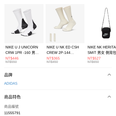
信用卡分期付款
3 期 0 利率 每期
NT$2,266
21家銀行
合作金庫商業銀行
第一商業銀行
LINE Pay
華南商業銀行
彰化商業銀行
Apple Pay
上海商業儲蓄銀行
台北富邦商業銀行
國泰世華商業銀行
兆豐國際商業銀行
悠遊付
臺灣中小企業銀行
台中商業銀行
NIKE U J UNICORN
NIKE U NK ED CSH
NIKE NK HERIT
匯豐（台灣）商業銀行
華泰商業銀行
CRW 1PR -160 男女
CREW 2P-144
SMIT 男女 側背
全盈+PAY
聯邦商業銀行
遠東國際商業銀行
中統襪 FZ3393100
EMBRDY 男女 短統襪
BA5871010
NT$446
NT$365
NT$527
元大商業銀行
永豐商業銀行
NT$550
NT$450
NT$650
AFTEE先享後付
FZ3073133
玉山商業銀行
星展（台灣）商業銀行
相關說明
台新國際商業銀行
中國信託商業銀行
品牌
【關於「AFTEE先享後付」】
台灣樂天信用卡公司
AFTEE先享後付是「在收到商品之後才付款」的支付方式。 讓您購物簡單
運送方式
ADIDAS
便利好安心！
１．簡單：不需註冊會員、不需綁卡、不需儲值。
7-11取貨(快速到店)
２．便利：只要手機號碼，簡訊認證，即可結帳。
商品特色
每筆NT$100，滿NT$1,500(含以上)免運費
３．安心：先確認商品／服務後，再付款。
商品編號
宅配
【「AFTEE先享後付」結帳流程】
１．於結帳方式選擇「AFTEE先享後付」後，將跳轉至「AFTEE先享後付」
11555791
每筆NT$100，滿NT$1,500(含以上)免運費