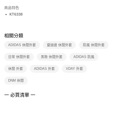
結帳頁面，進行簡訊認證並確認金額後，即可完成結帳。
２．訂單成立數日內，您將收到繳費通知簡訊。
商品特色
付款後門市自取
３．收到繳費通知簡訊後14天內，點擊此簡訊中的連結，可透過四大超商／
KT6338
每筆NT$100，滿NT$1,500(含以上)免運費
ATM／網路銀行／等多元方式進行付款，方視為交易完成。
※ 請注意：結帳手續完成當下不需立刻繳費，但若您需要取消訂單，請聯絡
購買商品的店家。未經商家同意取消之訂單仍視為有效，需透過AFTEE先享
後付繳納相關費用。
※ 交易是否成功請以「AFTEE先享後付 」之結帳頁面顯示為準，若有關於
相關分類
是否繳費成功／繳費後需取消欲退款等相關疑問，請聯繫「AFTEE先享後付
客戶支援中心」
https://netprotections.freshdesk.com/support/home
ADIDAS 休閒外套
愛迪達 休閒外套
防風 休閒外套
【注意事項】
日常 休閒外套
男款 休閒外套
ADIDAS 防風
１．透過由恩沛科技股份有限公司提供之「AFTEE先享後付」服務完成之交
易，需依本服務之必要範圍內提供個人資料，並將交易相關給付款項請求債
權轉讓予恩沛科技股份有限公司。
休閒 外套
ADIDAS 外套
VDAY 外套
２．關於個人資料處理事宜，請瀏覽以下網址：
https://aftee.tw/terms/#terms3
DNM 休閒
３．未成年的使用者請事先徵得法定代理人或監護人之同意方可使用
「AFTEE先享後付」，若未經同意申辦者引起之損失，本公司不負相關責
任。
一 必買清單 一
４．使用「AFTEE先享後付」時，將依據個別帳號之用戶狀況，依本公司即
時審查核予不同之上限額度；若仍有額度不足之情形，本公司將視審查結果
請求用戶進行身份認證。
５．嚴禁一人註冊多個帳號或使用他人資訊註冊。若發現惡意使用之情形，
恩沛科技股份有限公司將有權停止該用戶之使用額度並採取法律行動。