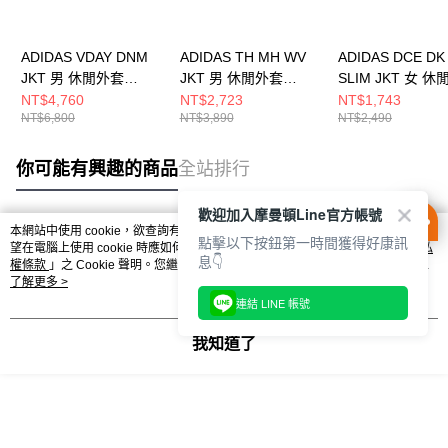
ADIDAS VDAY DNM
ADIDAS TH MH WV
ADIDAS DCE DK
JKT 男 休閒外套
JKT 男 休閒外套
SLIM JKT 女 
KT6363
JZ8413
KX8909
NT$4,760
NT$2,723
NT$1,743
NT$6,800
NT$3,890
NT$2,490
你可能有興趣的商品
全站排行
歡迎加入摩曼頓Line官方帳號
本網站中使用 cookie，欲查詢有關本網站使用 cookie 方式之詳情，及若您不希
點擊以下按鈕第一時間獲得好康訊
熱門標籤
望在電腦上使用 cookie 時應如何變更電腦的 cookie 設定，請參閱本網站「
隱私
息👇
權條款
」之 Cookie 聲明。您繼續使用本網站即表示您同意本公司得按本網站使
用條款之 Cookie 聲明使用 cookie。
了解更多 >
連結 LINE 帳號
我知道了