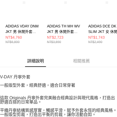
ADIDAS VDAY DNM
ADIDAS TH MH WV
ADIDAS DCE DK
JKT 男 休閒外套
JKT 男 休閒外套
SLIM JKT 女 
KT6363
JZ8413
KX8909
NT$4,760
NT$2,723
NT$1,743
NT$6,800
NT$3,890
NT$2,490
詳細說明
相關推薦
V-DAY 丹寧外套
一般版型外套，經典舒適，適合日常穿著
這款 Originals 丹寧外套完美融合經典設計與現代風格，打造出
舒適百搭的日常單品。
平織丹寧結構質感厚實，觸感平滑，賦予外套永恆的經典風格。
一般版型剪裁，打造出平衡的剪裁，讓你活動自如。