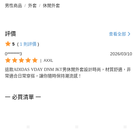
男性商品
外套
休閒外套
評價
查看全部
5
(
1
則評價
)
0********3
2026/03/10
|
AXXL
這款ADIDAS VDAY DNM JKT男休閒外套設計時尚，材質舒適，非
常適合日常穿搭，讓你隨時保持潮流感！
一 必買清單 一