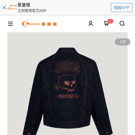
摩曼頓
開啟APP
立刻使用官方APP
0
1
/
8