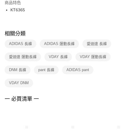
２．訂單成立數日內，您將收到繳費通知簡訊。
商品特色
付款後門市自取
３．收到繳費通知簡訊後14天內，點擊此簡訊中的連結，可透過四大超商／
KT6365
每筆NT$100，滿NT$1,500(含以上)免運費
ATM／網路銀行／等多元方式進行付款，方視為交易完成。
※ 請注意：結帳手續完成當下不需立刻繳費，但若您需要取消訂單，請聯絡
購買商品的店家。未經商家同意取消之訂單仍視為有效，需透過AFTEE先享
後付繳納相關費用。
※ 交易是否成功請以「AFTEE先享後付 」之結帳頁面顯示為準，若有關於
相關分類
是否繳費成功／繳費後需取消欲退款等相關疑問，請聯繫「AFTEE先享後付
客戶支援中心」
https://netprotections.freshdesk.com/support/home
ADIDAS 長褲
ADIDAS 運動長褲
愛迪達 長褲
【注意事項】
愛迪達 運動長褲
VDAY 長褲
VDAY 運動長褲
１．透過由恩沛科技股份有限公司提供之「AFTEE先享後付」服務完成之交
易，需依本服務之必要範圍內提供個人資料，並將交易相關給付款項請求債
權轉讓予恩沛科技股份有限公司。
DNM 長褲
pant 長褲
ADIDAS pant
２．關於個人資料處理事宜，請瀏覽以下網址：
https://aftee.tw/terms/#terms3
VDAY DNM
３．未成年的使用者請事先徵得法定代理人或監護人之同意方可使用
「AFTEE先享後付」，若未經同意申辦者引起之損失，本公司不負相關責
任。
一 必買清單 一
４．使用「AFTEE先享後付」時，將依據個別帳號之用戶狀況，依本公司即
時審查核予不同之上限額度；若仍有額度不足之情形，本公司將視審查結果
請求用戶進行身份認證。
５．嚴禁一人註冊多個帳號或使用他人資訊註冊。若發現惡意使用之情形，
恩沛科技股份有限公司將有權停止該用戶之使用額度並採取法律行動。