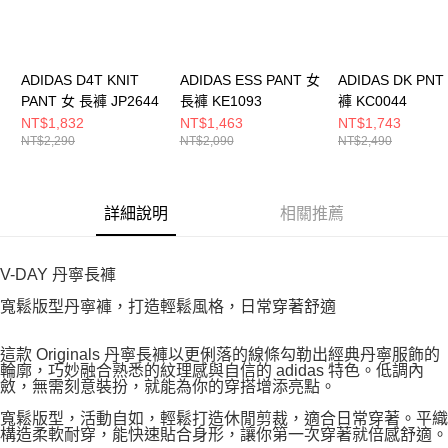
ADIDAS D4T KNIT
ADIDAS ESS PANT 女
ADIDAS DK PNT
PANT 女 長褲 JP2644
長褲 KE1093
褲 KC0044
NT$1,832
NT$1,463
NT$1,743
NT$2,290
NT$2,090
NT$2,490
詳細說明
相關推薦
V-DAY 丹寧長褲
寬鬆版型丹寧褲，打造輕鬆風格，日常穿著舒適
這款 Originals 丹寧長褲以更俐落的線條勾勒出經典丹寧服飾的
輪廓，巧妙融合熟悉的紋理感與自信的 adidas 特色。低調內
斂，無需刻意裝扮，就能為你的穿搭增添亮點。
寬鬆版型，活動自如，輕鬆打造休閒剪裁，適合日常穿著。平織
構造柔軟耐穿，能快速貼合身形，讓你第一次穿著就倍感舒適。