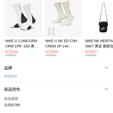
信用卡分期付款
3 期 0 利率 每期
NT$1,763
21家銀行
合作金庫商業銀行
第一商業銀行
LINE Pay
華南商業銀行
彰化商業銀行
Apple Pay
上海商業儲蓄銀行
台北富邦商業銀行
國泰世華商業銀行
兆豐國際商業銀行
悠遊付
臺灣中小企業銀行
台中商業銀行
NIKE U J UNICORN
NIKE U NK ED CSH
NIKE NK HERIT
匯豐（台灣）商業銀行
華泰商業銀行
CRW 1PR -160 男女
CREW 2P-144
SMIT 男女 側背
全盈+PAY
聯邦商業銀行
遠東國際商業銀行
中統襪 FZ3393100
EMBRDY 男女 短統襪
BA5871010
NT$446
NT$365
NT$527
元大商業銀行
永豐商業銀行
NT$550
NT$450
NT$650
AFTEE先享後付
FZ3073133
玉山商業銀行
星展（台灣）商業銀行
相關說明
台新國際商業銀行
中國信託商業銀行
品牌
【關於「AFTEE先享後付」】
台灣樂天信用卡公司
AFTEE先享後付是「在收到商品之後才付款」的支付方式。 讓您購物簡單
運送方式
ADIDAS
便利好安心！
１．簡單：不需註冊會員、不需綁卡、不需儲值。
7-11取貨(快速到店)
２．便利：只要手機號碼，簡訊認證，即可結帳。
商品特色
每筆NT$100，滿NT$1,500(含以上)免運費
３．安心：先確認商品／服務後，再付款。
商品編號
宅配
【「AFTEE先享後付」結帳流程】
１．於結帳方式選擇「AFTEE先享後付」後，將跳轉至「AFTEE先享後付」
11555789
每筆NT$100，滿NT$1,500(含以上)免運費
結帳頁面，進行簡訊認證並確認金額後，即可完成結帳。