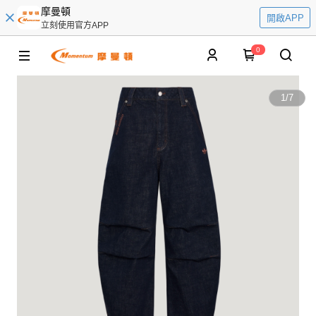
摩曼頓
開啟APP
立刻使用官方APP
0
1
/
7