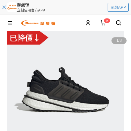
摩曼頓
開啟APP
立刻使用官方APP
0
1
/
8