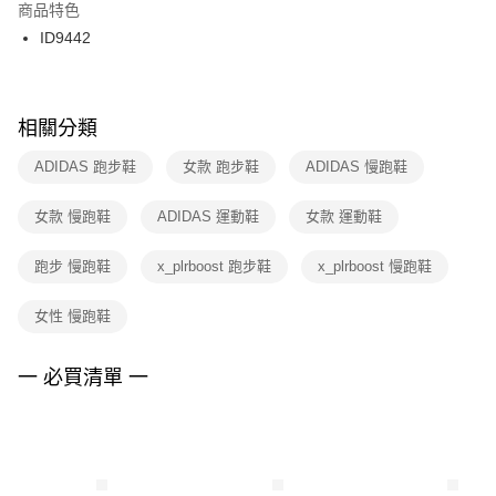
２．訂單成立數日內，您將收到繳費通知簡訊。
商品特色
付款後門市自取
３．收到繳費通知簡訊後14天內，點擊此簡訊中的連結，可透過四大超商／
ID9442
每筆NT$100，滿NT$1,500(含以上)免運費
ATM／網路銀行／等多元方式進行付款，方視為交易完成。
※ 請注意：結帳手續完成當下不需立刻繳費，但若您需要取消訂單，請聯絡
購買商品的店家。未經商家同意取消之訂單仍視為有效，需透過AFTEE先享
後付繳納相關費用。
※ 交易是否成功請以「AFTEE先享後付 」之結帳頁面顯示為準，若有關於
相關分類
是否繳費成功／繳費後需取消欲退款等相關疑問，請聯繫「AFTEE先享後付
客戶支援中心」
https://netprotections.freshdesk.com/support/home
ADIDAS 跑步鞋
女款 跑步鞋
ADIDAS 慢跑鞋
【注意事項】
女款 慢跑鞋
ADIDAS 運動鞋
女款 運動鞋
１．透過由恩沛科技股份有限公司提供之「AFTEE先享後付」服務完成之交
易，需依本服務之必要範圍內提供個人資料，並將交易相關給付款項請求債
權轉讓予恩沛科技股份有限公司。
跑步 慢跑鞋
x_plrboost 跑步鞋
x_plrboost 慢跑鞋
２．關於個人資料處理事宜，請瀏覽以下網址：
https://aftee.tw/terms/#terms3
女性 慢跑鞋
３．未成年的使用者請事先徵得法定代理人或監護人之同意方可使用
「AFTEE先享後付」，若未經同意申辦者引起之損失，本公司不負相關責
任。
一 必買清單 一
４．使用「AFTEE先享後付」時，將依據個別帳號之用戶狀況，依本公司即
時審查核予不同之上限額度；若仍有額度不足之情形，本公司將視審查結果
請求用戶進行身份認證。
５．嚴禁一人註冊多個帳號或使用他人資訊註冊。若發現惡意使用之情形，
恩沛科技股份有限公司將有權停止該用戶之使用額度並採取法律行動。