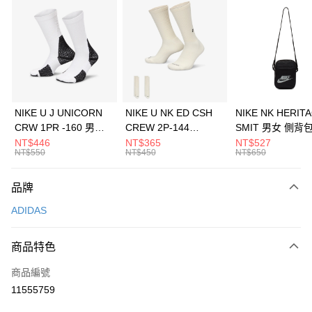
信用卡分期付款
3 期 0 利率 每期
NT$1,996
21家銀行
合作金庫商業銀行
第一商業銀行
LINE Pay
華南商業銀行
彰化商業銀行
Apple Pay
上海商業儲蓄銀行
台北富邦商業銀行
國泰世華商業銀行
兆豐國際商業銀行
悠遊付
臺灣中小企業銀行
台中商業銀行
NIKE U J UNICORN
NIKE U NK ED CSH
NIKE NK HERIT
匯豐（台灣）商業銀行
華泰商業銀行
CRW 1PR -160 男女
CREW 2P-144
SMIT 男女 側背
全盈+PAY
聯邦商業銀行
遠東國際商業銀行
中統襪 FZ3393100
EMBRDY 男女 短統襪
BA5871010
NT$446
NT$365
NT$527
元大商業銀行
永豐商業銀行
NT$550
NT$450
NT$650
AFTEE先享後付
FZ3073133
玉山商業銀行
星展（台灣）商業銀行
相關說明
台新國際商業銀行
中國信託商業銀行
品牌
【關於「AFTEE先享後付」】
台灣樂天信用卡公司
AFTEE先享後付是「在收到商品之後才付款」的支付方式。 讓您購物簡單
運送方式
ADIDAS
便利好安心！
１．簡單：不需註冊會員、不需綁卡、不需儲值。
7-11取貨(快速到店)
２．便利：只要手機號碼，簡訊認證，即可結帳。
商品特色
每筆NT$100，滿NT$1,500(含以上)免運費
３．安心：先確認商品／服務後，再付款。
商品編號
宅配
【「AFTEE先享後付」結帳流程】
１．於結帳方式選擇「AFTEE先享後付」後，將跳轉至「AFTEE先享後付」
11555759
每筆NT$100，滿NT$1,500(含以上)免運費
結帳頁面，進行簡訊認證並確認金額後，即可完成結帳。