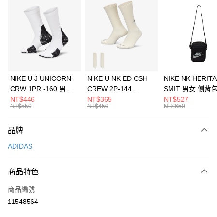
信用卡分期付款
3 期 0 利率 每期
NT$830
21家銀行
合作金庫商業銀行
第一商業銀行
LINE Pay
華南商業銀行
彰化商業銀行
Apple Pay
上海商業儲蓄銀行
台北富邦商業銀行
國泰世華商業銀行
兆豐國際商業銀行
悠遊付
臺灣中小企業銀行
台中商業銀行
NIKE U J UNICORN
NIKE U NK ED CSH
NIKE NK HERIT
匯豐（台灣）商業銀行
華泰商業銀行
CRW 1PR -160 男女
CREW 2P-144
SMIT 男女 側背
全盈+PAY
聯邦商業銀行
遠東國際商業銀行
中統襪 FZ3393100
EMBRDY 男女 短統襪
BA5871010
NT$446
NT$365
NT$527
元大商業銀行
永豐商業銀行
NT$550
NT$450
NT$650
AFTEE先享後付
FZ3073133
玉山商業銀行
星展（台灣）商業銀行
相關說明
台新國際商業銀行
中國信託商業銀行
品牌
【關於「AFTEE先享後付」】
台灣樂天信用卡公司
AFTEE先享後付是「在收到商品之後才付款」的支付方式。 讓您購物簡單
運送方式
ADIDAS
便利好安心！
１．簡單：不需註冊會員、不需綁卡、不需儲值。
7-11取貨(快速到店)
２．便利：只要手機號碼，簡訊認證，即可結帳。
商品特色
每筆NT$100，滿NT$1,500(含以上)免運費
３．安心：先確認商品／服務後，再付款。
商品編號
宅配
【「AFTEE先享後付」結帳流程】
１．於結帳方式選擇「AFTEE先享後付」後，將跳轉至「AFTEE先享後付」
11548564
每筆NT$100，滿NT$1,500(含以上)免運費
結帳頁面，進行簡訊認證並確認金額後，即可完成結帳。