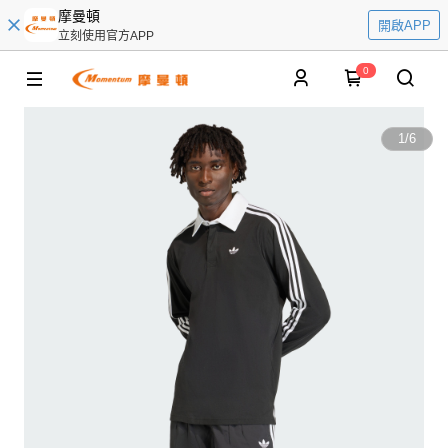
摩曼頓
開啟APP
立刻使用官方APP
0
1
/
6