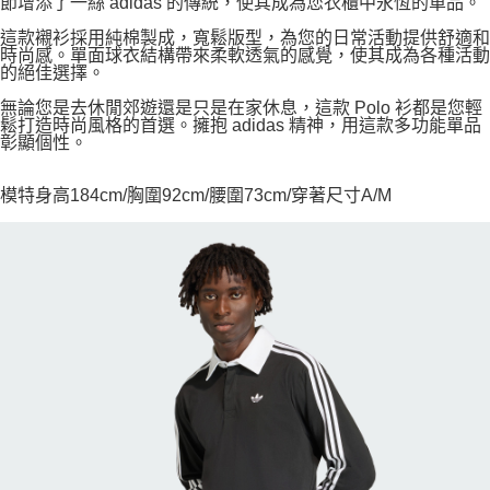
節增添了一絲 adidas 的傳統，使其成為您衣櫃中永恆的單品。
這款襯衫採用純棉製成，寬鬆版型，為您的日常活動提供舒適和
時尚感。單面球衣結構帶來柔軟透氣的感覺，使其成為各種活動
的絕佳選擇。
無論您是去休閒郊遊還是只是在家休息，這款 Polo 衫都是您輕
鬆打造時尚風格的首選。擁抱 adidas 精神，用這款多功能單品
彰顯個性。
模特身高184cm/胸圍92cm/腰圍73cm/穿著尺寸A/M