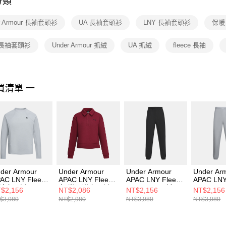
分類
【注意事
１．透過由
r Armour 長袖套頭衫
UA 長袖套頭衫
LNY 長袖套頭衫
保暖
交易，需
求債權轉
２．關於
 長袖套頭衫
Under Armour 抓絨
UA 抓絨
fleece 長袖
https://aft
３．未成
「AFTE
任。
買清單 一
４．使用「
即時審查
結果請求
５．嚴禁
形，恩沛
動。
der Armour
Under Armour
Under Armour
Under Ar
AC LNY Fleece
APAC LNY Fleece
APAC LNY Fleece
APAC LNY
袖套頭衫
女 半開襟套頭衫
Jogger 男 長褲
Jogger 
$2,156
NT$2,086
NT$2,156
NT$2,156
14313-011
6014320-625
6014314-001
6014314-
$3,080
NT$2,980
NT$3,080
NT$3,080