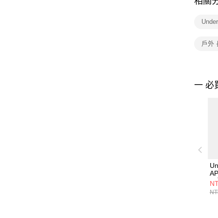
相關
Unde
戶外
一 必
Un
AP
長
NT
60
NT