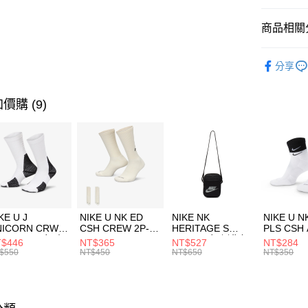
匯豐（
全盈+PAY
聯邦商
商品相關分
元大商
AFTEE先
玉山商
品牌
UN
相關說明
分享
台新國
【關於「A
男性商品
台灣樂
AFTEE
便利好安
運動類型
運送方式
價購 (9)
１．簡單
２．便利
7-11取貨
３．安心
每筆NT$1
【「AFT
宅配
１．於結帳
付」結帳
每筆NT$1
２．訂單
３．收到繳
付款後門
KE U J
NIKE U NK ED
NIKE NK
NIKE U N
／ATM／
NICORN CRW
CSH CREW 2P-
HERITAGE S
PLS CSH 
每筆NT$1
※ 請注意
R -160 男女 中
144 EMBRDY 男
SMIT 男女 側背包
144 DBL
$446
NT$365
NT$527
NT$284
絡購買商品
襪 FZ3393100
女 短統襪
BA5871010
襪 DH405
$550
NT$450
NT$650
NT$350
先享後付
FZ3073133
※ 交易是
是否繳費成
付客戶支