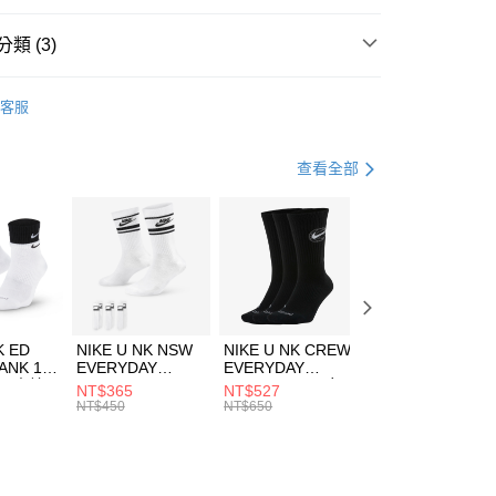
台灣）商業銀行
華泰商業銀行
業銀行
遠東國際商業銀行
類 (3)
業銀行
永豐商業銀行
享後付
業銀行
星展（台灣）商業銀行
DER ARMOUR
服飾
客服
際商業銀行
中國信託商業銀行
FTEE先享後付」】
上衣
長袖上衣
天信用卡公司
先享後付是「在收到商品之後才付款」的支付方式。 讓您購物簡單
心！
休閒戶外
服飾
查看全部
：不需註冊會員、不需綁卡、不需儲值。
：只要手機號碼，簡訊認證，即可結帳。
(快速到店)
：先確認商品／服務後，再付款。
00，滿NT$1,500(含以上)免運費
EE先享後付」結帳流程】
方式選擇「AFTEE先享後付」後，將跳轉至「AFTEE先享後
頁面，進行簡訊認證並確認金額後，即可完成結帳。
00，滿NT$1,500(含以上)免運費
成立數日內，您將收到繳費通知簡訊。
費通知簡訊後14天內，點擊此簡訊中的連結，可透過四大超商
市自取
K ED
NIKE U NK NSW
NIKE U NK CREW
NIKE U NK
網路銀行／等多元方式進行付款，方視為交易完成。
ANK 1P
EVERYDAY
EVERYDAY
EVERYDAY LTW
00，滿NT$1,500(含以上)免運費
：結帳手續完成當下不需立刻繳費，但若您需要取消訂單，請聯
 男 中統
ESSENTIAL CR
BBALL 3PR 男女
ANKLE 3PR 男女
NT$365
NT$527
NT$365
的店家。未經商家同意取消之訂單仍視為有效，需透過AFTEE
8104
男女 短統襪
長統襪
踝襪 SX7677010
NT$450
NT$650
NT$450
繳納相關費用。
DX5089103
DA2123010
否成功請以「AFTEE先享後付 」之結帳頁面顯示為準，若有關於
功／繳費後需取消欲退款等相關疑問，請聯繫「AFTEE先享後
援中心」
https://netprotections.freshdesk.com/support/home