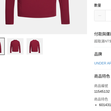
數量
付款與運
超取滿NT$
付款方式
品牌
信用卡一
UNDER A
信用卡分
商品特色
3 期 
商品編號
合作金
LINE Pay
11545132
華南商
Apple Pay
上海商
商品特色
國泰世
601431
悠遊付
臺灣中