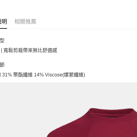
說明
相關推薦
型
 | 寬鬆剪裁帶來無比舒適感
節
棉 31% 聚酯纖維 14% Viscose(嫘縈纖維)