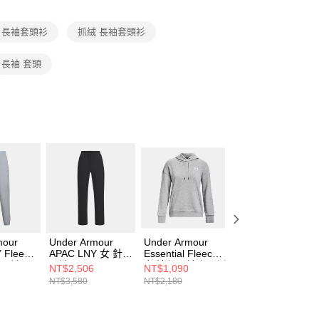
項】
恩沛科技股份有限公司提供之「AFTEE先享後付」服務完成之
 長袖套頭衫
抓絨 長袖套頭衫
依本服務之必要範圍內提供個人資料，並將交易相關給付款項請
讓予恩沛科技股份有限公司。
個人資料處理事宜，請瀏覽以下網址：
長袖 套頭
ee.tw/terms/#terms3
年的使用者請事先徵得法定代理人或監護人之同意方可使用
E先享後付」，若未經同意申辦者引起之損失，本公司不負相關責
AFTEE先享後付」時，將依據個別帳號之用戶狀況，依本公司
核予不同之上限額度；若仍有額度不足之情形，本公司將視審查
用戶進行身份認證。
一人註冊多個帳號或使用他人資訊註冊。若發現惡意使用之情
科技股份有限公司將有權停止該用戶之使用額度並採取法律行
mour
Under Armour
Under Armour
Under Armour 男
 Fleece
APAC LNY 女 針織
Essential Fleece
Rival Fleece 連帽
男 長褲
長褲 6014319-001
女 連帽長袖套頭衫
長袖套頭衫
NT$2,506
NT$1,090
NT$990
011
1373033-011
1386595-390
NT$3,580
NT$2,180
NT$1,980