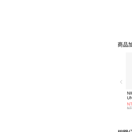
商品加
NI
U
1P
NT
統
NT