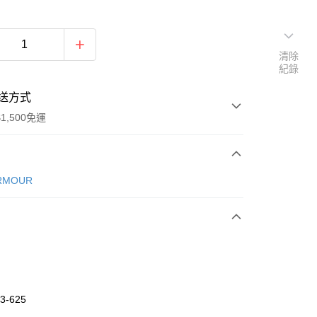
清除
紀錄
送方式
1,500免運
次付款
RMOUR
期付款
0 利率 每期
NT$1,026
21家銀行
庫商業銀行
第一商業銀行
業銀行
彰化商業銀行
業儲蓄銀行
台北富邦商業銀行
華商業銀行
兆豐國際商業銀行
3-625
小企業銀行
台中商業銀行