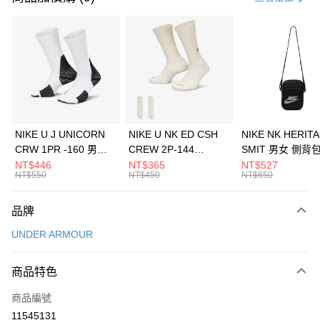
信用卡分期付款
3 期 0 利率 每期
NT$1,160
21家銀行
合作金庫商業銀行
第一商業銀行
LINE Pay
華南商業銀行
彰化商業銀行
Apple Pay
上海商業儲蓄銀行
台北富邦商業銀行
國泰世華商業銀行
兆豐國際商業銀行
悠遊付
臺灣中小企業銀行
台中商業銀行
NIKE U J UNICORN
NIKE U NK ED CSH
NIKE NK HERIT
匯豐（台灣）商業銀行
華泰商業銀行
CRW 1PR -160 男女
CREW 2P-144
SMIT 男女 側背
全盈+PAY
聯邦商業銀行
遠東國際商業銀行
中統襪 FZ3393100
EMBRDY 男女 短統襪
BA5871010
NT$446
NT$365
NT$527
元大商業銀行
永豐商業銀行
NT$550
NT$450
NT$650
AFTEE先享後付
FZ3073133
玉山商業銀行
星展（台灣）商業銀行
相關說明
台新國際商業銀行
中國信託商業銀行
品牌
【關於「AFTEE先享後付」】
台灣樂天信用卡公司
AFTEE先享後付是「在收到商品之後才付款」的支付方式。 讓您購物簡單
運送方式
UNDER ARMOUR
便利好安心！
１．簡單：不需註冊會員、不需綁卡、不需儲值。
7-11取貨(快速到店)
２．便利：只要手機號碼，簡訊認證，即可結帳。
商品特色
每筆NT$100，滿NT$1,500(含以上)免運費
３．安心：先確認商品／服務後，再付款。
商品編號
宅配
【「AFTEE先享後付」結帳流程】
１．於結帳方式選擇「AFTEE先享後付」後，將跳轉至「AFTEE先享後付」
11545131
每筆NT$100，滿NT$1,500(含以上)免運費