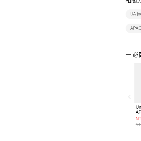
相關
UA j
APA
一 必
Un
AP
Jo
NT
60
NT