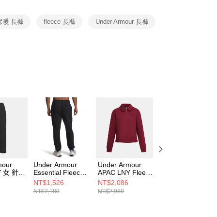
項】
恩沛科技股份有限公司提供之「AFTEE先享後付」服務完成之
保暖 長褲
fleece 長褲
Under Armour 長褲
依本服務之必要範圍內提供個人資料，並將交易相關給付款項請
讓予恩沛科技股份有限公司。
個人資料處理事宜，請瀏覽以下網址：
ee.tw/terms/#terms3
年的使用者請事先徵得法定代理人或監護人之同意方可使用
E先享後付」，若未經同意申辦者引起之損失，本公司不負相關責
AFTEE先享後付」時，將依據個別帳號之用戶狀況，依本公司
核予不同之上限額度；若仍有額度不足之情形，本公司將視審查
用戶進行身份認證。
一人註冊多個帳號或使用他人資訊註冊。若發現惡意使用之情
科技股份有限公司將有權停止該用戶之使用額度並採取法律行
mour
Under Armour
Under Armour
Under Armour
Y 女 針織
Essential Fleece
APAC LNY Fleece
Icon Fleece
319-001
Jogger 男 長褲
女 半開襟套頭衫
Jogger 男 長褲
NT$1,526
NT$2,086
NT$1,526
1373882-001
6014320-625
1373882-013
NT$2,180
NT$2,980
NT$2,180