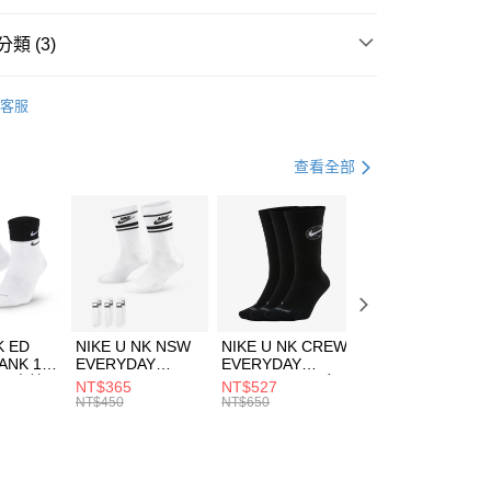
台灣）商業銀行
華泰商業銀行
業銀行
遠東國際商業銀行
類 (3)
業銀行
永豐商業銀行
享後付
業銀行
星展（台灣）商業銀行
DER ARMOUR
服飾
客服
際商業銀行
中國信託商業銀行
FTEE先享後付」】
下著
長褲
天信用卡公司
先享後付是「在收到商品之後才付款」的支付方式。 讓您購物簡單
心！
休閒戶外
服飾
查看全部
：不需註冊會員、不需綁卡、不需儲值。
：只要手機號碼，簡訊認證，即可結帳。
(快速到店)
：先確認商品／服務後，再付款。
00，滿NT$1,500(含以上)免運費
EE先享後付」結帳流程】
方式選擇「AFTEE先享後付」後，將跳轉至「AFTEE先享後
頁面，進行簡訊認證並確認金額後，即可完成結帳。
00，滿NT$1,500(含以上)免運費
成立數日內，您將收到繳費通知簡訊。
費通知簡訊後14天內，點擊此簡訊中的連結，可透過四大超商
市自取
K ED
NIKE U NK NSW
NIKE U NK CREW
NIKE U NK
網路銀行／等多元方式進行付款，方視為交易完成。
ANK 1P
EVERYDAY
EVERYDAY
EVERYDAY LTW
00，滿NT$1,500(含以上)免運費
：結帳手續完成當下不需立刻繳費，但若您需要取消訂單，請聯
 男 中統
ESSENTIAL CR
BBALL 3PR 男女
ANKLE 3PR 男女
NT$365
NT$527
NT$365
的店家。未經商家同意取消之訂單仍視為有效，需透過AFTEE
8104
男女 短統襪
長統襪
踝襪 SX7677010
NT$450
NT$650
NT$450
繳納相關費用。
DX5089103
DA2123010
否成功請以「AFTEE先享後付 」之結帳頁面顯示為準，若有關於
功／繳費後需取消欲退款等相關疑問，請聯繫「AFTEE先享後
援中心」
https://netprotections.freshdesk.com/support/home