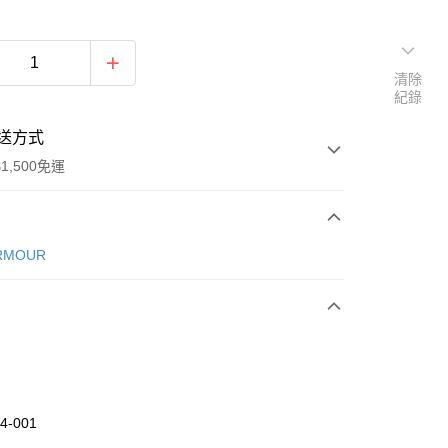
清除
紀錄
送方式
1,500免運
次付款
RMOUR
期付款
0 利率 每期
NT$1,026
21家銀行
庫商業銀行
第一商業銀行
業銀行
彰化商業銀行
業儲蓄銀行
台北富邦商業銀行
華商業銀行
兆豐國際商業銀行
4-001
小企業銀行
台中商業銀行