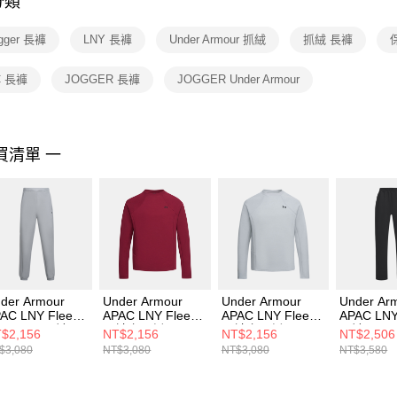
分類
【注意事
１．透過由
ogger 長褲
LNY 長褲
Under Armour 抓絨
抓絨 長褲
交易，需
求債權轉
２．關於
C 長褲
JOGGER 長褲
JOGGER Under Armour
https://aft
３．未成
「AFTE
任。
買清單 一
４．使用「
即時審查
結果請求
５．嚴禁
形，恩沛
動。
der Armour
Under Armour
Under Armour
Under Ar
AC LNY Fleece
APAC LNY Fleece
APAC LNY Fleece
APAC LN
gger 男 長褲
長袖套頭衫
長袖套頭衫
長褲 6014
$2,156
NT$2,156
NT$2,156
NT$2,506
14314-011
6014313-625
6014313-011
$3,080
NT$3,080
NT$3,080
NT$3,580