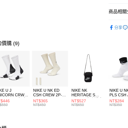
匯豐（
全盈+PAY
聯邦商
商品相關分
元大商
AFTEE先
玉山商
品牌
UN
相關說明
分享
台新國
【關於「A
男性商品
台灣樂
AFTEE
便利好安
運動類型
運送方式
價購 (9)
１．簡單
２．便利
7-11取貨
３．安心
每筆NT$1
【「AFT
宅配
１．於結帳
付」結帳
每筆NT$1
２．訂單
３．收到繳
付款後門
KE U J
NIKE U NK ED
NIKE NK
NIKE U N
／ATM／
NICORN CRW
CSH CREW 2P-
HERITAGE S
PLS CSH 
每筆NT$1
※ 請注意
R -160 男女 中
144 EMBRDY 男
SMIT 男女 側背包
144 DBL
$446
NT$365
NT$527
NT$284
絡購買商品
襪 FZ3393100
女 短統襪
BA5871010
襪 DH405
$550
NT$450
NT$650
NT$350
先享後付
FZ3073133
※ 交易是
是否繳費成
付客戶支