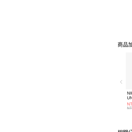
商品加
NI
U
1P
NT
統
NT