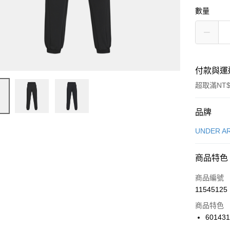
數量
付款與運
超取滿NT$
付款方式
品牌
信用卡一
UNDER A
信用卡分
商品特色
3 期 
商品編號
合作金
LINE Pay
11545125
華南商
Apple Pay
上海商
商品特色
國泰世
601431
悠遊付
臺灣中