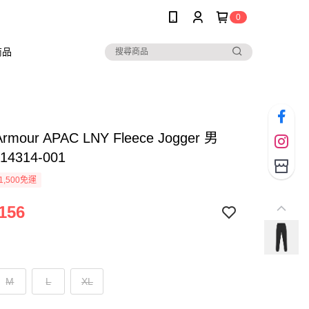
0
商品
Armour APAC LNY Fleece Jogger 男
14314-001
1,500免運
156
M
L
XL