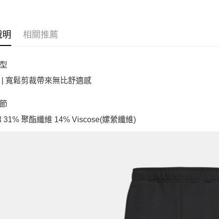
說明
相關推薦
型
 | 寬鬆剪裁帶來無比舒適感
節
棉 31% 聚酯纖維 14% Viscose(嫘縈纖維)