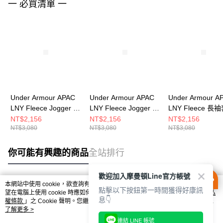
一 必買清單 一
Under Armour APAC
Under Armour APAC
Under Armour A
LNY Fleece Jogger 男
LNY Fleece Jogger 男
LNY Fleece 長
長褲 6014314-001
長褲 6014314-011
衫 6014313-625
NT$2,156
NT$2,156
NT$2,156
NT$3,080
NT$3,080
NT$3,080
你可能有興趣的商品
全站排行
歡迎加入摩曼頓Line官方帳號
本網站中使用 cookie，欲查詢有關本網站使用 cookie 方式之詳情，及若您不希
點擊以下按鈕第一時間獲得好康訊
熱門標籤
望在電腦上使用 cookie 時應如何變更電腦的 cookie 設定，請參閱本網站「
隱私
息👇
權條款
」之 Cookie 聲明。您繼續使用本網站即表示您同意本公司得按本網站使
用條款之 Cookie 聲明使用 cookie。
了解更多 >
連結 LINE 帳號