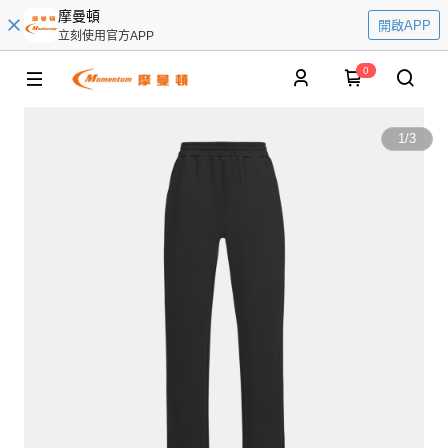
摩曼頓
開啟APP
立刻使用官方APP
0
1
/
3