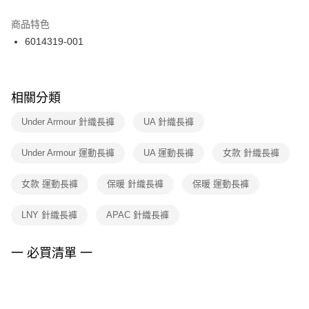
結帳頁面，進行簡訊認證並確認金額後，即可完成結帳。
２．訂單成立數日內，您將收到繳費通知簡訊。
商品特色
付款後門市自取
３．收到繳費通知簡訊後14天內，點擊此簡訊中的連結，可透過四大超商／
6014319-001
每筆NT$100，滿NT$1,500(含以上)免運費
ATM／網路銀行／等多元方式進行付款，方視為交易完成。
※ 請注意：結帳手續完成當下不需立刻繳費，但若您需要取消訂單，請聯絡
購買商品的店家。未經商家同意取消之訂單仍視為有效，需透過AFTEE先享
後付繳納相關費用。
※ 交易是否成功請以「AFTEE先享後付 」之結帳頁面顯示為準，若有關於
相關分類
是否繳費成功／繳費後需取消欲退款等相關疑問，請聯繫「AFTEE先享後付
客戶支援中心」
https://netprotections.freshdesk.com/support/home
Under Armour 針織長褲
UA 針織長褲
【注意事項】
Under Armour 運動長褲
UA 運動長褲
女款 針織長褲
１．透過由恩沛科技股份有限公司提供之「AFTEE先享後付」服務完成之交
易，需依本服務之必要範圍內提供個人資料，並將交易相關給付款項請求債
權轉讓予恩沛科技股份有限公司。
女款 運動長褲
保暖 針織長褲
保暖 運動長褲
２．關於個人資料處理事宜，請瀏覽以下網址：
https://aftee.tw/terms/#terms3
LNY 針織長褲
APAC 針織長褲
３．未成年的使用者請事先徵得法定代理人或監護人之同意方可使用
「AFTEE先享後付」，若未經同意申辦者引起之損失，本公司不負相關責
任。
一 必買清單 一
４．使用「AFTEE先享後付」時，將依據個別帳號之用戶狀況，依本公司即
時審查核予不同之上限額度；若仍有額度不足之情形，本公司將視審查結果
請求用戶進行身份認證。
５．嚴禁一人註冊多個帳號或使用他人資訊註冊。若發現惡意使用之情形，
恩沛科技股份有限公司將有權停止該用戶之使用額度並採取法律行動。