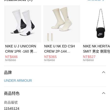
信用卡分期付款
3 期 0 利率 每期
NT$1,193
21家銀行
合作金庫商業銀行
第一商業銀行
LINE Pay
華南商業銀行
彰化商業銀行
Apple Pay
上海商業儲蓄銀行
台北富邦商業銀行
國泰世華商業銀行
兆豐國際商業銀行
悠遊付
臺灣中小企業銀行
台中商業銀行
NIKE U J UNICORN
NIKE U NK ED CSH
NIKE NK HERIT
匯豐（台灣）商業銀行
華泰商業銀行
CRW 1PR -160 男女
CREW 2P-144
SMIT 男女 側背
全盈+PAY
聯邦商業銀行
遠東國際商業銀行
中統襪 FZ3393100
EMBRDY 男女 短統襪
BA5871010
NT$446
NT$365
NT$527
元大商業銀行
永豐商業銀行
NT$550
NT$450
NT$650
AFTEE先享後付
FZ3073133
玉山商業銀行
星展（台灣）商業銀行
相關說明
台新國際商業銀行
中國信託商業銀行
品牌
【關於「AFTEE先享後付」】
台灣樂天信用卡公司
AFTEE先享後付是「在收到商品之後才付款」的支付方式。 讓您購物簡單
運送方式
UNDER ARMOUR
便利好安心！
１．簡單：不需註冊會員、不需綁卡、不需儲值。
7-11取貨(快速到店)
２．便利：只要手機號碼，簡訊認證，即可結帳。
商品特色
每筆NT$100，滿NT$1,500(含以上)免運費
３．安心：先確認商品／服務後，再付款。
商品編號
宅配
【「AFTEE先享後付」結帳流程】
１．於結帳方式選擇「AFTEE先享後付」後，將跳轉至「AFTEE先享後付」
11545124
每筆NT$100，滿NT$1,500(含以上)免運費