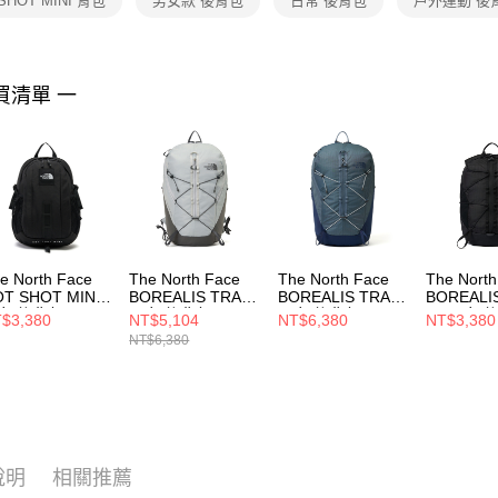
SHOT MINI 背包
男女款 後背包
日常 後背包
戶外運動 後
https://aft
３．未成
「AFTE
任。
買清單 一
４．使用「
即時審查
結果請求
５．嚴禁
形，恩沛
動。
e North Face
The North Face
The North Face
The North
T SHOT MINI
BOREALIS TRAIL
BOREALIS TRAIL
BOREALIS
女 後背包
男女 後背包
男女 後背包
16 男女 
$3,380
NT$5,104
NT$6,380
NT$3,380
0A8GJJJK3
NF0A8E9ZRO5
NF0A8E9Z0U3
NF0A8HR
NT$6,380
說明
相關推薦