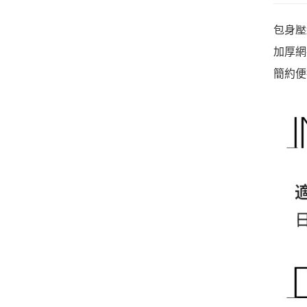
包身壓
加厚網
簡約便