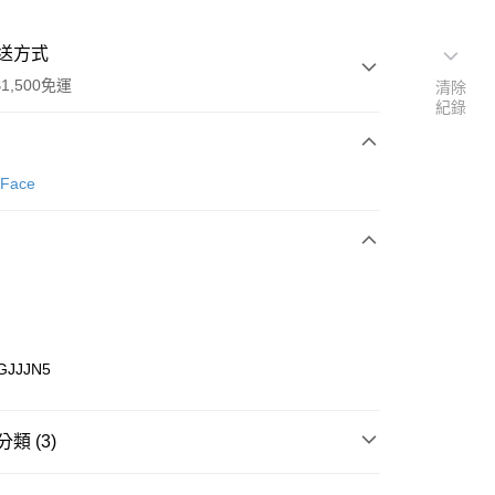
送方式
1,500免運
清除
紀錄
次付款
 Face
期付款
0 利率 每期
NT$1,126
21家銀行
庫商業銀行
第一商業銀行
業銀行
彰化商業銀行
業儲蓄銀行
台北富邦商業銀行
華商業銀行
兆豐國際商業銀行
GJJJN5
小企業銀行
台中商業銀行
台灣）商業銀行
華泰商業銀行
業銀行
遠東國際商業銀行
類 (3)
業銀行
永豐商業銀行
享後付
業銀行
星展（台灣）商業銀行
e North Face
配件