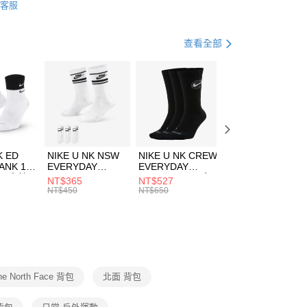
客服
際商業銀行
中國信託商業銀行
FTEE先享後付」】
包袋
後背包
天信用卡公司
先享後付是「在收到商品之後才付款」的支付方式。 讓您購物簡單
心！
休閒戶外
配件
查看全部
：不需註冊會員、不需綁卡、不需儲值。
：只要手機號碼，簡訊認證，即可結帳。
(快速到店)
：先確認商品／服務後，再付款。
00，滿NT$1,500(含以上)免運費
EE先享後付」結帳流程】
方式選擇「AFTEE先享後付」後，將跳轉至「AFTEE先享後
頁面，進行簡訊認證並確認金額後，即可完成結帳。
00，滿NT$1,500(含以上)免運費
成立數日內，您將收到繳費通知簡訊。
費通知簡訊後14天內，點擊此簡訊中的連結，可透過四大超商
市自取
K ED
NIKE U NK NSW
NIKE U NK CREW
NIKE U NK
網路銀行／等多元方式進行付款，方視為交易完成。
ANK 1P
EVERYDAY
EVERYDAY
EVERYDAY LTW
00，滿NT$1,500(含以上)免運費
：結帳手續完成當下不需立刻繳費，但若您需要取消訂單，請聯
 男 中統
ESSENTIAL CR
BBALL 3PR 男女
ANKLE 3PR 男女
NT$365
NT$527
NT$365
的店家。未經商家同意取消之訂單仍視為有效，需透過AFTEE
8104
男女 短統襪
長統襪
踝襪 SX7677010
NT$450
NT$650
NT$450
繳納相關費用。
DX5089103
DA2123010
否成功請以「AFTEE先享後付 」之結帳頁面顯示為準，若有關於
功／繳費後需取消欲退款等相關疑問，請聯繫「AFTEE先享後
援中心」
https://netprotections.freshdesk.com/support/home
項】
恩沛科技股份有限公司提供之「AFTEE先享後付」服務完成之
he North Face 背包
北面 背包
依本服務之必要範圍內提供個人資料，並將交易相關給付款項請
讓予恩沛科技股份有限公司。
個人資料處理事宜，請瀏覽以下網址：