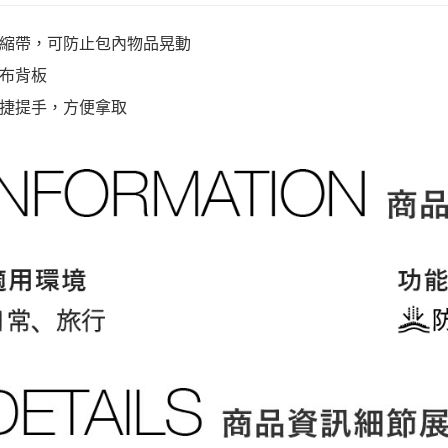
縮帶，可防止包內物品晃動
布背板
捷提手，方便拿取