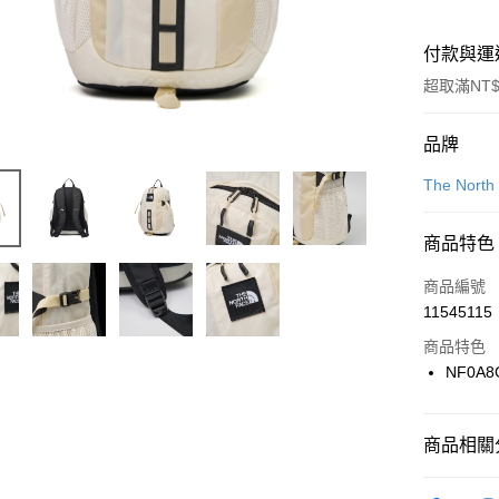
付款與運
超取滿NT$
付款方式
品牌
信用卡一
The North
信用卡分
商品特色
3 期 
商品編號
合作金
LINE Pay
11545115
華南商
Apple Pay
上海商
商品特色
國泰世
NF0A8
悠遊付
臺灣中
匯豐（
全盈+PAY
聯邦商
商品相關分
元大商
AFTEE先
玉山商
品牌
Th
相關說明