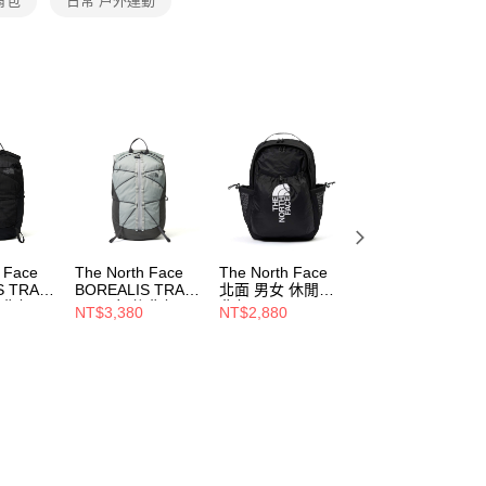
背包
日常 戶外運動
ee.tw/terms/#terms3
年的使用者請事先徵得法定代理人或監護人之同意方可使用
E先享後付」，若未經同意申辦者引起之損失，本公司不負相關責
AFTEE先享後付」時，將依據個別帳號之用戶狀況，依本公司
核予不同之上限額度；若仍有額度不足之情形，本公司將視審查
用戶進行身份認證。
一人註冊多個帳號或使用他人資訊註冊。若發現惡意使用之情
科技股份有限公司將有權停止該用戶之使用額度並採取法律行
 Face
The North Face
The North Face
The North Face
 TRAIL
BOREALIS TRAIL
北面 男女 休閒後
BASE CAMP
後背包
16 男女 後背包
背包
SHOULDER BAG
NT$3,380
NT$2,880
NT$2,880
ZJK3
NF0A8HRZRO5
NF0A52TB4HF
男女 側背包
NF0A8BK6L45