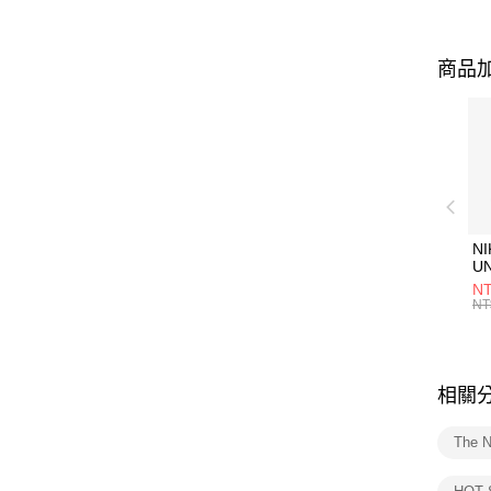
商品加
NI
U
1P
NT
統
NT
相關
The 