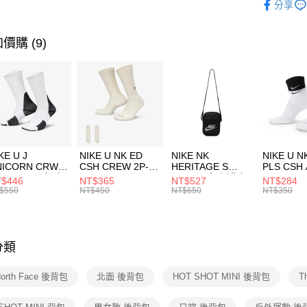
分享
台新國
【關於「A
運動配件
台灣樂
AFTEE
便利好安
運動類型
運送方式
價購 (9)
１．簡單
２．便利
7-11取貨
３．安心
每筆NT$1
【「AFT
宅配
１．於結帳
付」結帳
每筆NT$1
２．訂單
３．收到繳
付款後門
KE U J
NIKE U NK ED
NIKE NK
NIKE U N
／ATM／
NICORN CRW
CSH CREW 2P-
HERITAGE S
PLS CSH 
每筆NT$1
※ 請注意
R -160 男女 中
144 EMBRDY 男
SMIT 男女 側背包
144 DBL
$446
NT$365
NT$527
NT$284
絡購買商品
襪 FZ3393100
女 短統襪
BA5871010
襪 DH405
$550
NT$450
NT$650
NT$350
先享後付
FZ3073133
※ 交易是
是否繳費成
付客戶支
分類
【注意事
１．透過由
North Face 後背包
北面 後背包
HOT SHOT MINI 後背包
T
交易，需
求債權轉
２．關於