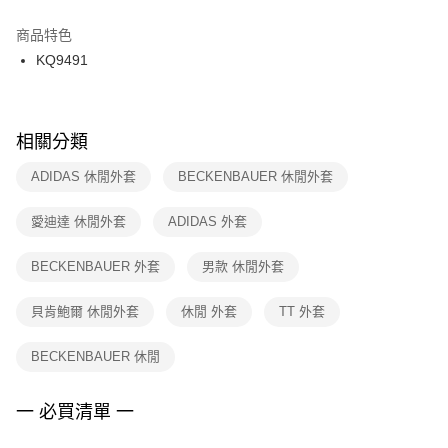
結帳頁面，進行簡訊認證並確認金額後，即可完成結帳。
２．訂單成立數日內，您將收到繳費通知簡訊。
商品特色
付款後門市自取
３．收到繳費通知簡訊後14天內，點擊此簡訊中的連結，可透過四大超商／
KQ9491
每筆NT$100，滿NT$1,500(含以上)免運費
ATM／網路銀行／等多元方式進行付款，方視為交易完成。
※ 請注意：結帳手續完成當下不需立刻繳費，但若您需要取消訂單，請聯絡
購買商品的店家。未經商家同意取消之訂單仍視為有效，需透過AFTEE先享
後付繳納相關費用。
※ 交易是否成功請以「AFTEE先享後付 」之結帳頁面顯示為準，若有關於
相關分類
是否繳費成功／繳費後需取消欲退款等相關疑問，請聯繫「AFTEE先享後付
客戶支援中心」
https://netprotections.freshdesk.com/support/home
ADIDAS 休閒外套
BECKENBAUER 休閒外套
【注意事項】
愛迪達 休閒外套
ADIDAS 外套
１．透過由恩沛科技股份有限公司提供之「AFTEE先享後付」服務完成之交
易，需依本服務之必要範圍內提供個人資料，並將交易相關給付款項請求債
權轉讓予恩沛科技股份有限公司。
BECKENBAUER 外套
男款 休閒外套
２．關於個人資料處理事宜，請瀏覽以下網址：
https://aftee.tw/terms/#terms3
貝肯鮑爾 休閒外套
休閒 外套
TT 外套
３．未成年的使用者請事先徵得法定代理人或監護人之同意方可使用
「AFTEE先享後付」，若未經同意申辦者引起之損失，本公司不負相關責
任。
BECKENBAUER 休閒
４．使用「AFTEE先享後付」時，將依據個別帳號之用戶狀況，依本公司即
時審查核予不同之上限額度；若仍有額度不足之情形，本公司將視審查結果
請求用戶進行身份認證。
一 必買清單 一
５．嚴禁一人註冊多個帳號或使用他人資訊註冊。若發現惡意使用之情形，
恩沛科技股份有限公司將有權停止該用戶之使用額度並採取法律行動。