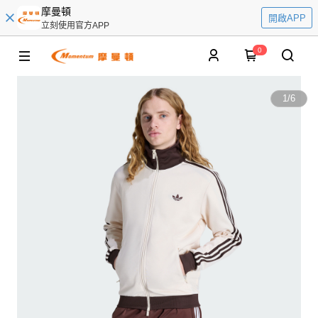
摩曼頓
開啟APP
立刻使用官方APP
0
1
/
6