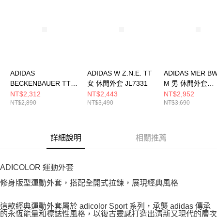
ADIDAS
ADIDAS W Z.N.E. TT
ADIDAS MER BW
BECKENBAUER TT
女 休閒外套 JL7331
M 男 休閒外套
男 休閒外套 KE3527
KT5128
NT$2,312
NT$2,443
NT$2,952
NT$2,890
NT$3,490
NT$3,690
詳細說明
相關推薦
ADICOLOR 運動外套
修身版型運動外套，搭配全開式拉鍊，展現經典風格
這款經典運動外套屬於 adicolor Sport 系列，承襲 adidas 傳承
的永恆能量和標誌性風格，以復古靈感打造出清新又現代的層次