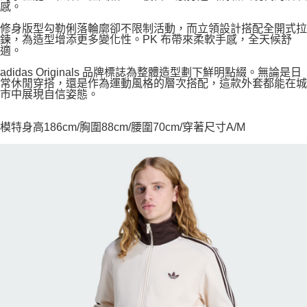
感。
修身版型勾勒俐落輪廓卻不限制活動，而立領設計搭配全開式拉
鍊，為造型增添更多變化性。PK 布帶來柔軟手感，全天候舒
適。
adidas Originals 品牌標誌為整體造型劃下鮮明點綴。無論是日
常休閒穿搭，還是作為運動風格的層次搭配，這款外套都能在城
市中展現自信姿態。
模特身高186cm/胸圍88cm/腰圍70cm/穿著尺寸A/M