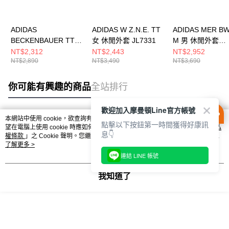
ADIDAS
ADIDAS W Z.N.E. TT
ADIDAS MER BW
BECKENBAUER TT
女 休閒外套 JL7331
M 男 休閒外套
男 休閒外套 KE3527
KT5128
NT$2,312
NT$2,443
NT$2,952
NT$2,890
NT$3,490
NT$3,690
你可能有興趣的商品
全站排行
歡迎加入摩曼頓Line官方帳號
本網站中使用 cookie，欲查詢有關本網站使用 cookie 方式之詳情，及若您不希
點擊以下按鈕第一時間獲得好康訊
熱門標籤
望在電腦上使用 cookie 時應如何變更電腦的 cookie 設定，請參閱本網站「
隱私
息👇
權條款
」之 Cookie 聲明。您繼續使用本網站即表示您同意本公司得按本網站使
用條款之 Cookie 聲明使用 cookie。
了解更多 >
連結 LINE 帳號
我知道了