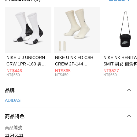
信用卡分期付款
3 期 0 利率 每期
NT$963
21家銀行
合作金庫商業銀行
第一商業銀行
LINE Pay
華南商業銀行
彰化商業銀行
Apple Pay
上海商業儲蓄銀行
台北富邦商業銀行
國泰世華商業銀行
兆豐國際商業銀行
悠遊付
臺灣中小企業銀行
台中商業銀行
NIKE U J UNICORN
NIKE U NK ED CSH
NIKE NK HERIT
匯豐（台灣）商業銀行
華泰商業銀行
CRW 1PR -160 男女
CREW 2P-144
SMIT 男女 側背
全盈+PAY
聯邦商業銀行
遠東國際商業銀行
中統襪 FZ3393100
EMBRDY 男女 短統襪
BA5871010
NT$446
NT$365
NT$527
元大商業銀行
永豐商業銀行
NT$550
NT$450
NT$650
AFTEE先享後付
FZ3073133
玉山商業銀行
星展（台灣）商業銀行
相關說明
台新國際商業銀行
中國信託商業銀行
品牌
【關於「AFTEE先享後付」】
台灣樂天信用卡公司
AFTEE先享後付是「在收到商品之後才付款」的支付方式。 讓您購物簡單
運送方式
ADIDAS
便利好安心！
１．簡單：不需註冊會員、不需綁卡、不需儲值。
7-11取貨(快速到店)
２．便利：只要手機號碼，簡訊認證，即可結帳。
商品特色
每筆NT$100，滿NT$1,500(含以上)免運費
３．安心：先確認商品／服務後，再付款。
商品編號
宅配
【「AFTEE先享後付」結帳流程】
１．於結帳方式選擇「AFTEE先享後付」後，將跳轉至「AFTEE先享後付」
11545111
每筆NT$100，滿NT$1,500(含以上)免運費