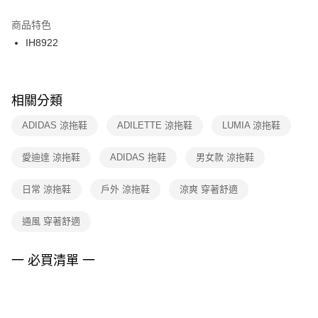
結帳頁面，進行簡訊認證並確認金額後，即可完成結帳。
２．訂單成立數日內，您將收到繳費通知簡訊。
商品特色
付款後門市自取
３．收到繳費通知簡訊後14天內，點擊此簡訊中的連結，可透過四大超商／
IH8922
每筆NT$100，滿NT$1,500(含以上)免運費
ATM／網路銀行／等多元方式進行付款，方視為交易完成。
※ 請注意：結帳手續完成當下不需立刻繳費，但若您需要取消訂單，請聯絡
購買商品的店家。未經商家同意取消之訂單仍視為有效，需透過AFTEE先享
後付繳納相關費用。
※ 交易是否成功請以「AFTEE先享後付 」之結帳頁面顯示為準，若有關於
相關分類
是否繳費成功／繳費後需取消欲退款等相關疑問，請聯繫「AFTEE先享後付
客戶支援中心」
https://netprotections.freshdesk.com/support/home
ADIDAS 涼拖鞋
ADILETTE 涼拖鞋
LUMIA 涼拖鞋
【注意事項】
愛迪達 涼拖鞋
ADIDAS 拖鞋
男女款 涼拖鞋
１．透過由恩沛科技股份有限公司提供之「AFTEE先享後付」服務完成之交
易，需依本服務之必要範圍內提供個人資料，並將交易相關給付款項請求債
權轉讓予恩沛科技股份有限公司。
日常 涼拖鞋
戶外 涼拖鞋
涼爽 穿著舒適
２．關於個人資料處理事宜，請瀏覽以下網址：
https://aftee.tw/terms/#terms3
通風 穿著舒適
３．未成年的使用者請事先徵得法定代理人或監護人之同意方可使用
「AFTEE先享後付」，若未經同意申辦者引起之損失，本公司不負相關責
任。
一 必買清單 一
４．使用「AFTEE先享後付」時，將依據個別帳號之用戶狀況，依本公司即
時審查核予不同之上限額度；若仍有額度不足之情形，本公司將視審查結果
請求用戶進行身份認證。
５．嚴禁一人註冊多個帳號或使用他人資訊註冊。若發現惡意使用之情形，
恩沛科技股份有限公司將有權停止該用戶之使用額度並採取法律行動。