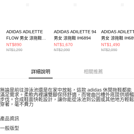
ADIDAS ADILETTE
ADIDAS ADILETTE 94
ADIDAS ADILET
FLOW 男女 涼拖鞋
男女 涼拖鞋 IH6894
男女 涼拖鞋 IH68
JS3575
NT$890
NT$1,670
NT$1,490
NT$1,290
NT$2,090
NT$2,090
詳細說明
相關推薦
無論是前往游泳池還是在家中放鬆，這款 adidas 休閒拖鞋都能
滿足需求。柔軟內裡讓雙腳保持舒適，而彎曲凹槽外底提供順暢
步伐。合成鞋面快乾設計，讓你能從泳池到公園或其他地方輕鬆
穿著，毫不費力
產品資訊
一般版型