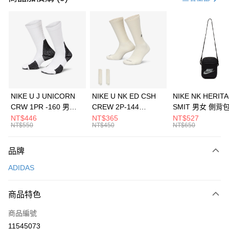
信用卡分期付款
3 期 0 利率 每期
NT$496
21家銀行
合作金庫商業銀行
第一商業銀行
LINE Pay
華南商業銀行
彰化商業銀行
Apple Pay
上海商業儲蓄銀行
台北富邦商業銀行
國泰世華商業銀行
兆豐國際商業銀行
悠遊付
臺灣中小企業銀行
台中商業銀行
NIKE U J UNICORN
NIKE U NK ED CSH
NIKE NK HERIT
匯豐（台灣）商業銀行
華泰商業銀行
CRW 1PR -160 男女
CREW 2P-144
SMIT 男女 側背
全盈+PAY
聯邦商業銀行
遠東國際商業銀行
中統襪 FZ3393100
EMBRDY 男女 短統襪
BA5871010
NT$446
NT$365
NT$527
元大商業銀行
永豐商業銀行
NT$550
NT$450
NT$650
AFTEE先享後付
FZ3073133
玉山商業銀行
星展（台灣）商業銀行
相關說明
台新國際商業銀行
中國信託商業銀行
品牌
【關於「AFTEE先享後付」】
台灣樂天信用卡公司
AFTEE先享後付是「在收到商品之後才付款」的支付方式。 讓您購物簡單
運送方式
ADIDAS
便利好安心！
１．簡單：不需註冊會員、不需綁卡、不需儲值。
7-11取貨(快速到店)
２．便利：只要手機號碼，簡訊認證，即可結帳。
商品特色
每筆NT$100，滿NT$1,500(含以上)免運費
３．安心：先確認商品／服務後，再付款。
商品編號
宅配
【「AFTEE先享後付」結帳流程】
１．於結帳方式選擇「AFTEE先享後付」後，將跳轉至「AFTEE先享後付」
11545073
每筆NT$100，滿NT$1,500(含以上)免運費