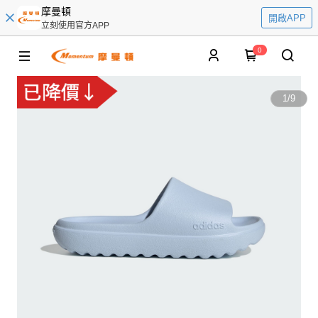
摩曼頓
開啟APP
立刻使用官方APP
0
1
/
9