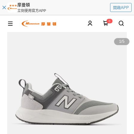
摩曼頓
開啟APP
立刻使用官方APP
0
1
/
5