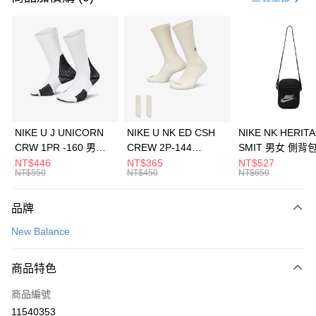
信用卡分期付款
3 期 0 利率 每期
NT$893
21家銀行
合作金庫商業銀行
第一商業銀行
LINE Pay
華南商業銀行
彰化商業銀行
Apple Pay
上海商業儲蓄銀行
台北富邦商業銀行
國泰世華商業銀行
兆豐國際商業銀行
悠遊付
臺灣中小企業銀行
台中商業銀行
NIKE U J UNICORN
NIKE U NK ED CSH
NIKE NK HERIT
匯豐（台灣）商業銀行
華泰商業銀行
CRW 1PR -160 男女
CREW 2P-144
SMIT 男女 側背
全盈+PAY
聯邦商業銀行
遠東國際商業銀行
中統襪 FZ3393100
EMBRDY 男女 短統襪
BA5871010
NT$446
NT$365
NT$527
元大商業銀行
永豐商業銀行
NT$550
NT$450
NT$650
AFTEE先享後付
FZ3073133
玉山商業銀行
星展（台灣）商業銀行
相關說明
台新國際商業銀行
中國信託商業銀行
品牌
【關於「AFTEE先享後付」】
台灣樂天信用卡公司
AFTEE先享後付是「在收到商品之後才付款」的支付方式。 讓您購物簡單
運送方式
New Balance
便利好安心！
１．簡單：不需註冊會員、不需綁卡、不需儲值。
7-11取貨(快速到店)
２．便利：只要手機號碼，簡訊認證，即可結帳。
商品特色
每筆NT$100，滿NT$1,500(含以上)免運費
３．安心：先確認商品／服務後，再付款。
商品編號
宅配
【「AFTEE先享後付」結帳流程】
１．於結帳方式選擇「AFTEE先享後付」後，將跳轉至「AFTEE先享後付」
11540353
每筆NT$100，滿NT$1,500(含以上)免運費