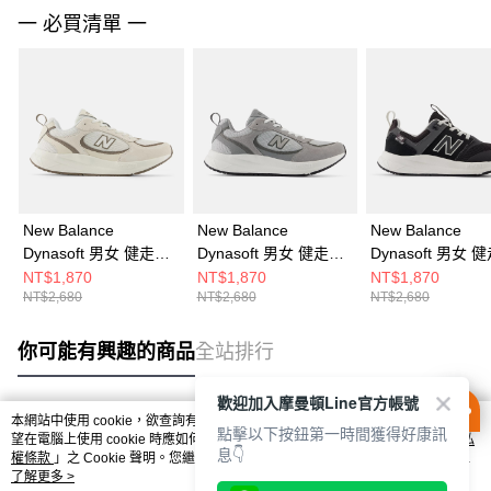
一 必買清單 一
New Balance
New Balance
New Balance
Dynasoft 男女 健走鞋
Dynasoft 男女 健走鞋
Dynasoft 男女 
U9503B2-2E
U950576-2E
U9005G9-2E
NT$1,870
NT$1,870
NT$1,870
NT$2,680
NT$2,680
NT$2,680
你可能有興趣的商品
全站排行
歡迎加入摩曼頓Line官方帳號
本網站中使用 cookie，欲查詢有關本網站使用 cookie 方式之詳情，及若您不希
點擊以下按鈕第一時間獲得好康訊
熱門標籤
望在電腦上使用 cookie 時應如何變更電腦的 cookie 設定，請參閱本網站「
隱私
息👇
權條款
」之 Cookie 聲明。您繼續使用本網站即表示您同意本公司得按本網站使
用條款之 Cookie 聲明使用 cookie。
了解更多 >