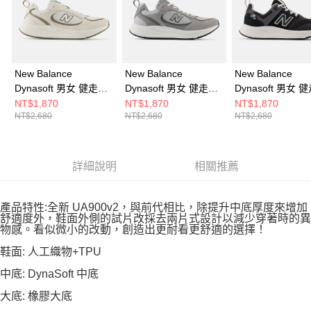
New Balance
New Balance
New Balance
Dynasoft 男女 健走鞋
Dynasoft 男女 健走鞋
Dynasoft 男女 
U9503B2-2E
U950576-2E
U9005G9-2E
NT$1,870
NT$1,870
NT$1,870
NT$2,680
NT$2,680
NT$2,680
詳細說明
相關推薦
產品特性:全新 UA900v2，與前代相比，除提升中底厚度來增加
舒適度外，鞋面外側的試片改採去兩片式設計以減少穿著時的異
物感。看似微小的改動，創造出更耐看更舒適的選擇！
鞋面: 人工織物+TPU
中底: DynaSoft 中底
大底: 橡膠大底