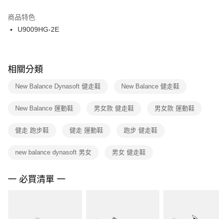
結帳頁面，進行簡訊認證並確認金額後，即可完成結帳。
２．訂單成立數日內，您將收到繳費通知簡訊。
商品特色
付款後門市自取
３．收到繳費通知簡訊後14天內，點擊此簡訊中的連結，可透過四大超商／
U9009HG-2E
每筆NT$100，滿NT$1,500(含以上)免運費
ATM／網路銀行／等多元方式進行付款，方視為交易完成。
※ 請注意：結帳手續完成當下不需立刻繳費，但若您需要取消訂單，請聯絡
購買商品的店家。未經商家同意取消之訂單仍視為有效，需透過AFTEE先享
後付繳納相關費用。
※ 交易是否成功請以「AFTEE先享後付 」之結帳頁面顯示為準，若有關於
相關分類
是否繳費成功／繳費後需取消欲退款等相關疑問，請聯繫「AFTEE先享後付
客戶支援中心」
https://netprotections.freshdesk.com/support/home
New Balance Dynasoft 健走鞋
New Balance 健走鞋
【注意事項】
New Balance 運動鞋
男女款 健走鞋
男女款 運動鞋
１．透過由恩沛科技股份有限公司提供之「AFTEE先享後付」服務完成之交
易，需依本服務之必要範圍內提供個人資料，並將交易相關給付款項請求債
權轉讓予恩沛科技股份有限公司。
健走 跑步鞋
健走 運動鞋
跑步 健走鞋
２．關於個人資料處理事宜，請瀏覽以下網址：
https://aftee.tw/terms/#terms3
new balance dynasoft 男女
男女 健走鞋
３．未成年的使用者請事先徵得法定代理人或監護人之同意方可使用
「AFTEE先享後付」，若未經同意申辦者引起之損失，本公司不負相關責
任。
一 必買清單 一
４．使用「AFTEE先享後付」時，將依據個別帳號之用戶狀況，依本公司即
時審查核予不同之上限額度；若仍有額度不足之情形，本公司將視審查結果
請求用戶進行身份認證。
５．嚴禁一人註冊多個帳號或使用他人資訊註冊。若發現惡意使用之情形，
恩沛科技股份有限公司將有權停止該用戶之使用額度並採取法律行動。