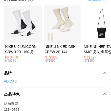
信用卡分期付款
3 期 0 利率 每期
NT$1,430
21家銀行
合作金庫商業銀行
第一商業銀行
LINE Pay
華南商業銀行
彰化商業銀行
Apple Pay
上海商業儲蓄銀行
台北富邦商業銀行
國泰世華商業銀行
兆豐國際商業銀行
悠遊付
臺灣中小企業銀行
台中商業銀行
NIKE U J UNICORN
NIKE U NK ED CSH
NIKE NK HERIT
匯豐（台灣）商業銀行
華泰商業銀行
CRW 1PR -160 男女
CREW 2P-144
SMIT 男女 側背
全盈+PAY
聯邦商業銀行
遠東國際商業銀行
中統襪 FZ3393100
EMBRDY 男女 短統襪
BA5871010
NT$446
NT$365
NT$527
元大商業銀行
永豐商業銀行
NT$550
NT$450
NT$650
AFTEE先享後付
FZ3073133
玉山商業銀行
星展（台灣）商業銀行
相關說明
台新國際商業銀行
中國信託商業銀行
品牌
【關於「AFTEE先享後付」】
台灣樂天信用卡公司
AFTEE先享後付是「在收到商品之後才付款」的支付方式。 讓您購物簡單
運送方式
ADIDAS
便利好安心！
１．簡單：不需註冊會員、不需綁卡、不需儲值。
7-11取貨(快速到店)
２．便利：只要手機號碼，簡訊認證，即可結帳。
商品特色
每筆NT$100，滿NT$1,500(含以上)免運費
３．安心：先確認商品／服務後，再付款。
商品編號
宅配
【「AFTEE先享後付」結帳流程】
１．於結帳方式選擇「AFTEE先享後付」後，將跳轉至「AFTEE先享後付」
11540326
每筆NT$100，滿NT$1,500(含以上)免運費