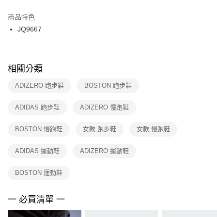
結帳頁面，進行簡訊認證並確認金額後，即可完成結帳。
２．訂單成立數日內，您將收到繳費通知簡訊。
商品特色
付款後門市自取
３．收到繳費通知簡訊後14天內，點擊此簡訊中的連結，可透過四大超商／
JQ9667
每筆NT$100，滿NT$1,500(含以上)免運費
ATM／網路銀行／等多元方式進行付款，方視為交易完成。
※ 請注意：結帳手續完成當下不需立刻繳費，但若您需要取消訂單，請聯絡
購買商品的店家。未經商家同意取消之訂單仍視為有效，需透過AFTEE先享
後付繳納相關費用。
※ 交易是否成功請以「AFTEE先享後付 」之結帳頁面顯示為準，若有關於
相關分類
是否繳費成功／繳費後需取消欲退款等相關疑問，請聯繫「AFTEE先享後付
客戶支援中心」
https://netprotections.freshdesk.com/support/home
ADIZERO 跑步鞋
BOSTON 跑步鞋
【注意事項】
ADIDAS 跑步鞋
ADIZERO 慢跑鞋
１．透過由恩沛科技股份有限公司提供之「AFTEE先享後付」服務完成之交
易，需依本服務之必要範圍內提供個人資料，並將交易相關給付款項請求債
權轉讓予恩沛科技股份有限公司。
BOSTON 慢跑鞋
女款 跑步鞋
女款 慢跑鞋
２．關於個人資料處理事宜，請瀏覽以下網址：
https://aftee.tw/terms/#terms3
ADIDAS 運動鞋
ADIZERO 運動鞋
３．未成年的使用者請事先徵得法定代理人或監護人之同意方可使用
「AFTEE先享後付」，若未經同意申辦者引起之損失，本公司不負相關責
任。
BOSTON 運動鞋
４．使用「AFTEE先享後付」時，將依據個別帳號之用戶狀況，依本公司即
時審查核予不同之上限額度；若仍有額度不足之情形，本公司將視審查結果
請求用戶進行身份認證。
一 必買清單 一
５．嚴禁一人註冊多個帳號或使用他人資訊註冊。若發現惡意使用之情形，
恩沛科技股份有限公司將有權停止該用戶之使用額度並採取法律行動。