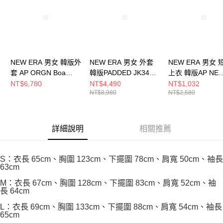
恩沛科技股份有限公司將有權停止該用戶之使用額度並採取法律行動。
NEW ERA 男女 韓版外
NEW ERA 男女 外套
NEW ERA 男女
套 AP ORGN Boa
韓版PADDED JK34
上衣 韓版AP NE
Neck Padded JK54 午
NE NE13781085
BLACK LABEL Z
NT$6,780
NT$4,490
NT$1,032
NT$8,980
NT$2,580
夜藍 NE14741993
RS42 NE141790
詳細說明
相關推薦
S：衣長 65cm、胸圍 123cm、下擺圍 78cm、肩寬 50cm、袖長
63cm
M：衣長 67cm、胸圍 128cm、下擺圍 83cm、肩寬 52cm、袖
長 64cm
L：衣長 69cm、胸圍 133cm、下擺圍 88cm、肩寬 54cm、袖長
65cm