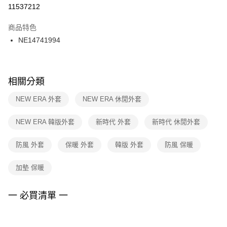
１．於結帳方式選擇「AFTEE先享後付」後，將跳轉至「AFTEE先享後付」
11537212
每筆NT$100，滿NT$1,500(含以上)免運費
結帳頁面，進行簡訊認證並確認金額後，即可完成結帳。
２．訂單成立數日內，您將收到繳費通知簡訊。
商品特色
付款後門市自取
３．收到繳費通知簡訊後14天內，點擊此簡訊中的連結，可透過四大超商／
NE14741994
每筆NT$100，滿NT$1,500(含以上)免運費
ATM／網路銀行／等多元方式進行付款，方視為交易完成。
※ 請注意：結帳手續完成當下不需立刻繳費，但若您需要取消訂單，請聯絡
購買商品的店家。未經商家同意取消之訂單仍視為有效，需透過AFTEE先享
後付繳納相關費用。
※ 交易是否成功請以「AFTEE先享後付 」之結帳頁面顯示為準，若有關於
相關分類
是否繳費成功／繳費後需取消欲退款等相關疑問，請聯繫「AFTEE先享後付
客戶支援中心」
https://netprotections.freshdesk.com/support/home
NEW ERA 外套
NEW ERA 休閒外套
【注意事項】
NEW ERA 韓版外套
新時代 外套
新時代 休閒外套
１．透過由恩沛科技股份有限公司提供之「AFTEE先享後付」服務完成之交
易，需依本服務之必要範圍內提供個人資料，並將交易相關給付款項請求債
權轉讓予恩沛科技股份有限公司。
防風 外套
保暖 外套
韓版 外套
防風 保暖
２．關於個人資料處理事宜，請瀏覽以下網址：
https://aftee.tw/terms/#terms3
加墊 保暖
３．未成年的使用者請事先徵得法定代理人或監護人之同意方可使用
「AFTEE先享後付」，若未經同意申辦者引起之損失，本公司不負相關責
任。
一 必買清單 一
４．使用「AFTEE先享後付」時，將依據個別帳號之用戶狀況，依本公司即
時審查核予不同之上限額度；若仍有額度不足之情形，本公司將視審查結果
請求用戶進行身份認證。
５．嚴禁一人註冊多個帳號或使用他人資訊註冊。若發現惡意使用之情形，