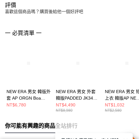
評價
喜歡這個商品嗎？購買後給他一個好評吧
一 必買清單 一
NEW ERA 男女 韓版外
NEW ERA 男女 外套
NEW ERA 男女
套 AP ORGN Boa
韓版PADDED JK34
上衣 韓版AP NE
Neck Padded JK54 午
NE NE13781085
BLACK LABEL Z
NT$6,780
NT$4,490
NT$1,032
NT$8,980
NT$2,580
夜藍 NE14741993
RS42 NE141790
你可能有興趣的商品
全站排行