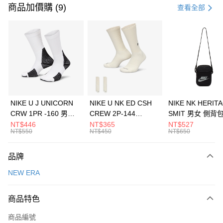
信用卡一次付款
商品加價購 (9)
查看全部
信用卡分期付款
3 期 0 利率 每期
NT$2,260
21家銀行
合作金庫商業銀行
第一商業銀行
LINE Pay
華南商業銀行
彰化商業銀行
Apple Pay
上海商業儲蓄銀行
台北富邦商業銀行
國泰世華商業銀行
兆豐國際商業銀行
悠遊付
臺灣中小企業銀行
台中商業銀行
NIKE U J UNICORN
NIKE U NK ED CSH
NIKE NK HERIT
匯豐（台灣）商業銀行
華泰商業銀行
CRW 1PR -160 男女
CREW 2P-144
SMIT 男女 側背
全盈+PAY
聯邦商業銀行
遠東國際商業銀行
中統襪 FZ3393100
EMBRDY 男女 短統襪
BA5871010
NT$446
NT$365
NT$527
元大商業銀行
永豐商業銀行
NT$550
NT$450
NT$650
AFTEE先享後付
FZ3073133
玉山商業銀行
星展（台灣）商業銀行
相關說明
台新國際商業銀行
中國信託商業銀行
品牌
【關於「AFTEE先享後付」】
台灣樂天信用卡公司
AFTEE先享後付是「在收到商品之後才付款」的支付方式。 讓您購物簡單
運送方式
NEW ERA
便利好安心！
１．簡單：不需註冊會員、不需綁卡、不需儲值。
7-11取貨(快速到店)
２．便利：只要手機號碼，簡訊認證，即可結帳。
商品特色
每筆NT$100，滿NT$1,500(含以上)免運費
３．安心：先確認商品／服務後，再付款。
商品編號
宅配
【「AFTEE先享後付」結帳流程】