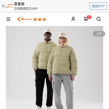
摩曼頓
開啟APP
立刻使用官方APP
0
1
/
8