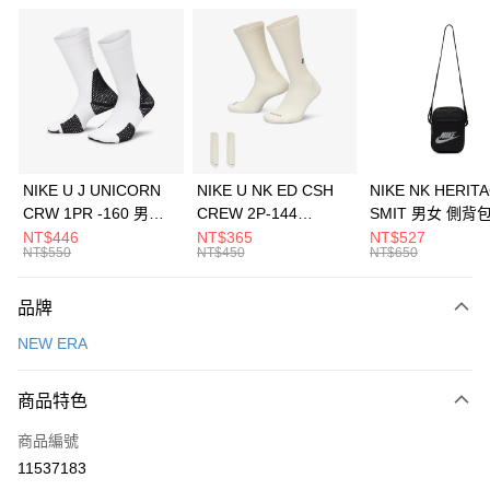
信用卡分期付款
3 期 0 利率 每期
NT$460
21家銀行
合作金庫商業銀行
第一商業銀行
LINE Pay
華南商業銀行
彰化商業銀行
Apple Pay
上海商業儲蓄銀行
台北富邦商業銀行
國泰世華商業銀行
兆豐國際商業銀行
悠遊付
臺灣中小企業銀行
台中商業銀行
NIKE U J UNICORN
NIKE U NK ED CSH
NIKE NK HERIT
匯豐（台灣）商業銀行
華泰商業銀行
CRW 1PR -160 男女
CREW 2P-144
SMIT 男女 側背
全盈+PAY
聯邦商業銀行
遠東國際商業銀行
中統襪 FZ3393100
EMBRDY 男女 短統襪
BA5871010
NT$446
NT$365
NT$527
元大商業銀行
永豐商業銀行
NT$550
NT$450
NT$650
AFTEE先享後付
FZ3073133
玉山商業銀行
星展（台灣）商業銀行
相關說明
台新國際商業銀行
中國信託商業銀行
品牌
【關於「AFTEE先享後付」】
台灣樂天信用卡公司
AFTEE先享後付是「在收到商品之後才付款」的支付方式。 讓您購物簡單
運送方式
NEW ERA
便利好安心！
１．簡單：不需註冊會員、不需綁卡、不需儲值。
7-11取貨(快速到店)
２．便利：只要手機號碼，簡訊認證，即可結帳。
商品特色
每筆NT$100，滿NT$1,500(含以上)免運費
３．安心：先確認商品／服務後，再付款。
商品編號
宅配
【「AFTEE先享後付」結帳流程】
１．於結帳方式選擇「AFTEE先享後付」後，將跳轉至「AFTEE先享後付」
11537183
每筆NT$100，滿NT$1,500(含以上)免運費
結帳頁面，進行簡訊認證並確認金額後，即可完成結帳。