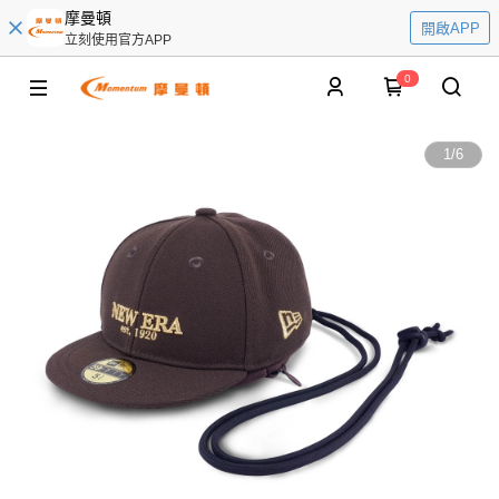
摩曼頓
開啟APP
立刻使用官方APP
0
1
/
6