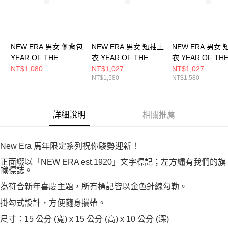
NEW ERA 男女 側背包
NEW ERA 男女 短袖上
NEW ERA 男女
YEAR OF THE
衣 YEAR OF THE
衣 YEAR OF TH
HORSE NEW ERA 核
HORSE NEW ERA 核
HORSE 威奇塔
NT$1,080
NT$1,027
NT$1,027
NT$1,580
NT$1,580
桃 NE14703405
桃 NE14701153
核桃 NE1470115
詳細說明
相關推薦
New Era 馬年限定系列祝你駿勢迎新！
正面綴以「NEW ERA est.1920」文字標記；左方繡有我們的旗
幟標誌。
為符合新年喜慶主題，所有標記皆以金色針線勾勒。
掛勾式設計，方便隨身攜帶。
尺寸：15 公分 (寬) x 15 公分 (高) x 10 公分 (深)