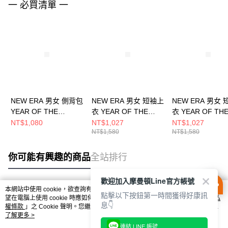
一 必買清單 一
NEW ERA 男女 側背包
NEW ERA 男女 短袖上
NEW ERA 男女
YEAR OF THE
衣 YEAR OF THE
衣 YEAR OF TH
HORSE NEW ERA 核
HORSE NEW ERA 核
HORSE 威奇塔
NT$1,080
NT$1,027
NT$1,027
NT$1,580
NT$1,580
桃 NE14703405
桃 NE14701153
核桃 NE1470115
你可能有興趣的商品
全站排行
歡迎加入摩曼頓Line官方帳號
本網站中使用 cookie，欲查詢有關本網站使用 cookie 方式之詳情，及若您不希
點擊以下按鈕第一時間獲得好康訊
熱門標籤
望在電腦上使用 cookie 時應如何變更電腦的 cookie 設定，請參閱本網站「
隱私
息👇
權條款
」之 Cookie 聲明。您繼續使用本網站即表示您同意本公司得按本網站使
用條款之 Cookie 聲明使用 cookie。
了解更多 >
連結 LINE 帳號