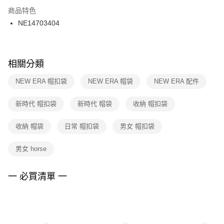
２．訂單成立數日內，您將收到繳費通知簡訊。
商品特色
付款後門市自取
３．收到繳費通知簡訊後14天內，點擊此簡訊中的連結，可透過四大超商／
NE14703404
每筆NT$100，滿NT$1,500(含以上)免運費
ATM／網路銀行／等多元方式進行付款，方視為交易完成。
※ 請注意：結帳手續完成當下不需立刻繳費，但若您需要取消訂單，請聯絡
購買商品的店家。未經商家同意取消之訂單仍視為有效，需透過AFTEE先享
後付繳納相關費用。
※ 交易是否成功請以「AFTEE先享後付 」之結帳頁面顯示為準，若有關於
相關分類
是否繳費成功／繳費後需取消欲退款等相關疑問，請聯繫「AFTEE先享後付
客戶支援中心」
https://netprotections.freshdesk.com/support/home
NEW ERA 帽扣袋
NEW ERA 帽袋
NEW ERA 配件
【注意事項】
新時代 帽扣袋
新時代 帽袋
收納 帽扣袋
１．透過由恩沛科技股份有限公司提供之「AFTEE先享後付」服務完成之交
易，需依本服務之必要範圍內提供個人資料，並將交易相關給付款項請求債
權轉讓予恩沛科技股份有限公司。
收納 帽袋
日常 帽扣袋
男女 帽扣袋
２．關於個人資料處理事宜，請瀏覽以下網址：
https://aftee.tw/terms/#terms3
男女 horse
３．未成年的使用者請事先徵得法定代理人或監護人之同意方可使用
「AFTEE先享後付」，若未經同意申辦者引起之損失，本公司不負相關責
任。
一 必買清單 一
４．使用「AFTEE先享後付」時，將依據個別帳號之用戶狀況，依本公司即
時審查核予不同之上限額度；若仍有額度不足之情形，本公司將視審查結果
請求用戶進行身份認證。
５．嚴禁一人註冊多個帳號或使用他人資訊註冊。若發現惡意使用之情形，
恩沛科技股份有限公司將有權停止該用戶之使用額度並採取法律行動。