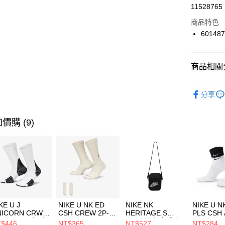
LINE Pay
11528765
華南商
Apple Pay
上海商
商品特色
國泰世
601487
悠遊付
臺灣中
匯豐（
全盈+PAY
聯邦商
商品相關分
元大商
AFTEE先
玉山商
品牌
UN
相關說明
分享
台新國
【關於「A
兒童/青少
台灣樂
AFTEE
便利好安
運動類型
運送方式
價購 (9)
１．簡單
２．便利
促銷活動
7-11取貨
３．安心
每筆NT$1
【「AFT
宅配
１．於結帳
付」結帳
每筆NT$1
２．訂單
３．收到繳
付款後門
KE U J
NIKE U NK ED
NIKE NK
NIKE U N
／ATM／
NICORN CRW
CSH CREW 2P-
HERITAGE S
PLS CSH 
每筆NT$1
※ 請注意
R -160 男女 中
144 EMBRDY 男
SMIT 男女 側背包
144 DBL
$446
NT$365
NT$527
NT$284