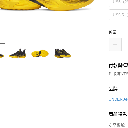
US5（2
US6.5
數量
付款與運
超取滿NT$
付款方式
品牌
信用卡一
UNDER A
信用卡分
商品特色
3 期 
商品編號
合作金