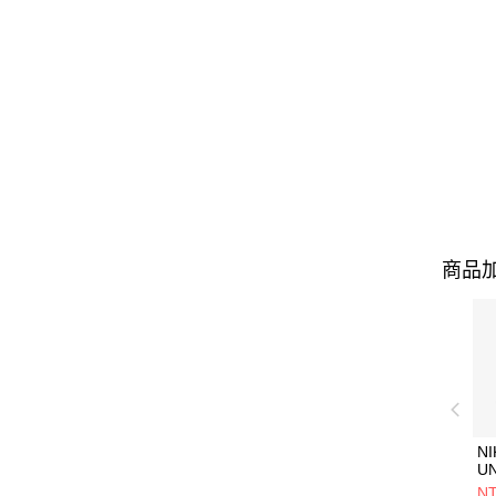
商品加
NI
U
1P
NT