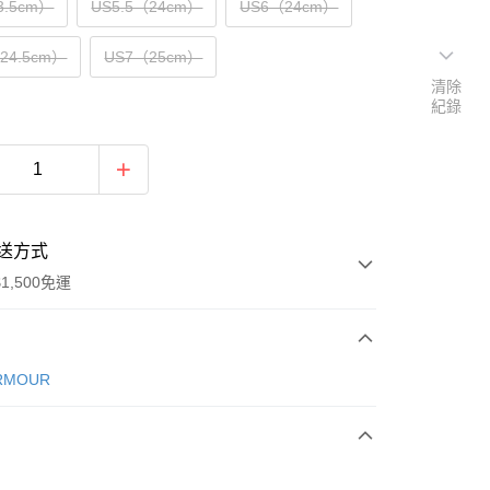
3.5cm）
US5.5（24cm）
US6（24cm）
（24.5cm）
US7（25cm）
清除
紀錄
送方式
1,500免運
次付款
RMOUR
期付款
0 利率 每期
NT$1,160
21家銀行
庫商業銀行
第一商業銀行