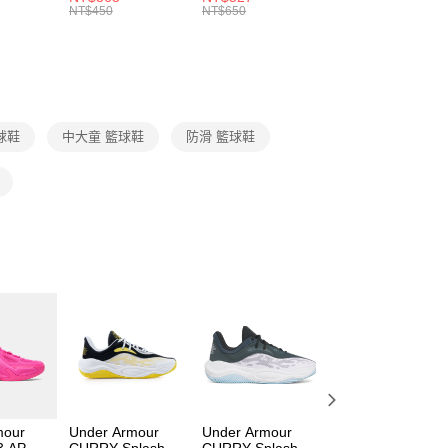
的店家。未經商家同意取消之訂單仍視為有效，需透過AFTEE
8104
男女 短統襪
長統襪
踝襪 SX7677010
NT$450
NT$650
NT$450
繳納相關費用。
DX5089103
DA2123010
否成功請以「AFTEE先享後付 」之結帳頁面顯示為準，若有關於
功／繳費後需取消欲退款等相關疑問，請聯繫「AFTEE先享後
援中心」
https://netprotections.freshdesk.com/support/home
項】
恩沛科技股份有限公司提供之「AFTEE先享後付」服務完成之
籃球鞋
中大童 籃球鞋
防滑 籃球鞋
依本服務之必要範圍內提供個人資料，並將交易相關給付款項請
讓予恩沛科技股份有限公司。
個人資料處理事宜，請瀏覽以下網址：
ee.tw/terms/#terms3
年的使用者請事先徵得法定代理人或監護人之同意方可使用
E先享後付」，若未經同意申辦者引起之損失，本公司不負相關責
AFTEE先享後付」時，將依據個別帳號之用戶狀況，依本公司
核予不同之上限額度；若仍有額度不足之情形，本公司將視審查
用戶進行身份認證。
一人註冊多個帳號或使用他人資訊註冊。若發現惡意使用之情
科技股份有限公司將有權停止該用戶之使用額度並採取法律行
mour
Under Armour
Under Armour
Under Armour
3 AP 籃
CURRY Splash 25
CURRY Splash 25
CURRY Splash 2