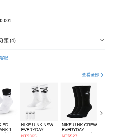
業銀行
彰化商業銀行
業儲蓄銀行
台北富邦商業銀行
華商業銀行
兆豐國際商業銀行
0-001
小企業銀行
台中商業銀行
台灣）商業銀行
華泰商業銀行
業銀行
遠東國際商業銀行
類 (4)
業銀行
永豐商業銀行
享後付
業銀行
星展（台灣）商業銀行
DER ARMOUR
全系列鞋款
客服
際商業銀行
中國信託商業銀行
FTEE先享後付」】
年
鞋類
籃球鞋
天信用卡公司
先享後付是「在收到商品之後才付款」的支付方式。 讓您購物簡單
心！
籃球
鞋
查看全部
：不需註冊會員、不需綁卡、不需儲值。
：只要手機號碼，簡訊認證，即可結帳。
兒童/青少年｜鞋服6折起
(快速到店)
：先確認商品／服務後，再付款。
00，滿NT$1,500(含以上)免運費
EE先享後付」結帳流程】
方式選擇「AFTEE先享後付」後，將跳轉至「AFTEE先享後
頁面，進行簡訊認證並確認金額後，即可完成結帳。
00，滿NT$1,500(含以上)免運費
成立數日內，您將收到繳費通知簡訊。
費通知簡訊後14天內，點擊此簡訊中的連結，可透過四大超商
市自取
K ED
NIKE U NK NSW
NIKE U NK CREW
NIKE U NK
網路銀行／等多元方式進行付款，方視為交易完成。
ANK 1P
EVERYDAY
EVERYDAY
EVERYDAY LTW
00，滿NT$1,500(含以上)免運費
：結帳手續完成當下不需立刻繳費，但若您需要取消訂單，請聯
 男 中統
ESSENTIAL CR
BBALL 3PR 男女
ANKLE 3PR 男女
NT$365
NT$527
NT$365