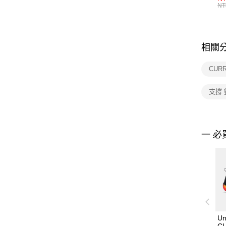
統
NT
相關
CUR
支撐
一 必
Un
CU