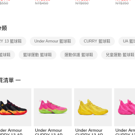
絡購買商品
襪 FZ3393100
女 短統襪
BA5871010
襪 DH405
$550
NT$450
NT$650
NT$350
先享後付
FZ3073133
※ 交易是
是否繳費成
付客戶支
分類
【注意事
１．透過由
RY 13 籃球鞋
Under Armour 籃球鞋
CURRY 籃球鞋
UA 
交易，需
求債權轉
２．關於
 籃球鞋
籃球運動 籃球鞋
運動保護 籃球鞋
兒童運動 籃球鞋
https://aft
３．未成
「AFTE
任。
買清單 一
４．使用「
即時審查
結果請求
５．嚴禁
形，恩沛
動。
der Armour
Under Armour
Under Armour
Under Ar
RRY 13 AP 男
CURRY 13 AP 男
CURRY 13 AP 籃
CURRY 1