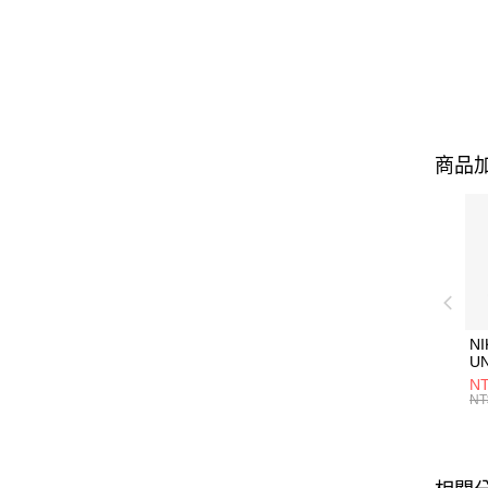
商品加
NI
U
1P
NT
統
NT