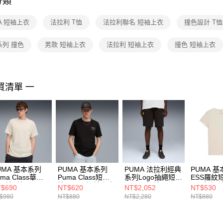
分類
【注意事
１．透過由
A 短袖上衣
法拉利 T恤
法拉利聯名 短袖上衣
撞色設計 T恤
交易，需
求債權轉
２．關於
系列 撞色
男款 短袖上衣
法拉利 短袖上衣
撞色 短袖上衣
https://aft
３．未成
「AFTE
任。
買清單 一
４．使用「
即時審查
結果請求
５．嚴禁
形，恩沛
動。
UMA 基本系列
PUMA 基本系列
PUMA 法拉利經典
PUMA 
uma Class華夫
Puma Class短袖T
系列Logo抽繩短褲
ESS羅紋
短袖T恤(M) 男
恤(M) 男 短袖上衣
(M) 男 短褲
(F) 女 
$690
NT$620
NT$2,052
NT$530
袖上衣
68821901
63424501
68502187
$980
NT$880
NT$2,280
NT$880
802587