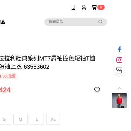
0
商品
A 法拉利經典系列MT7肩袖撞色短袖T恤
 短袖上衣 63583602
1,500免運
424
S
M
L
XL