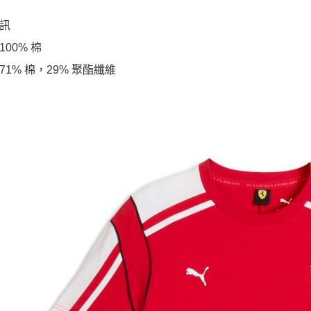
訊
00% 棉
71% 棉，29% 聚酯纖維