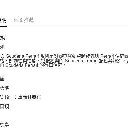
說明
相關推薦
歐規
述
 與 Scuderia Ferrari 系列是對賽車運動卓越成就與 Fer
、舒適性與性能，搭配經典的 Scuderia Ferrari 配色與細節，
 Scuderia Ferrari 的賽車傳奇。
節
標準
質類型：單面針織布
圓領
標準