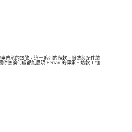
rari 傳奇賽車傳承的致敬。這一系列的鞋款、服裝與配件結
讓你無論何處都能展現 Ferrari 的傳承。這款 T 恤