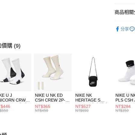
匯豐（
全盈+PAY
聯邦商
商品相關分
元大商
AFTEE先
玉山商
品牌
P
相關說明
分享
台新國
【關於「A
男性商品
台灣樂
AFTEE
便利好安
運動類型
運送方式
價購 (9)
１．簡單
２．便利
促銷活動
7-11取貨
３．安心
每筆NT$1
【「AFT
宅配
１．於結帳
付」結帳
每筆NT$1
２．訂單
３．收到繳
付款後門
KE U J
NIKE U NK ED
NIKE NK
NIKE U N
／ATM／
NICORN CRW
CSH CREW 2P-
HERITAGE S
PLS CSH 
每筆NT$1
※ 請注意
R -160 男女 中
144 EMBRDY 男
SMIT 男女 側背包
144 DBL
$446
NT$365
NT$527
NT$284
絡購買商品
襪 FZ3393100
女 短統襪
BA5871010
襪 DH405
$550
NT$450
NT$650
NT$350
先享後付
FZ3073133
※ 交易是
是否繳費成
付客戶支