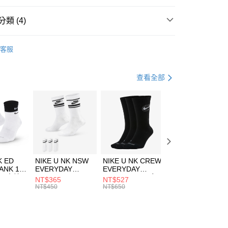
台灣）商業銀行
華泰商業銀行
業銀行
遠東國際商業銀行
類 (4)
業銀行
永豐商業銀行
享後付
業銀行
星展（台灣）商業銀行
UMA
服飾
客服
際商業銀行
中國信託商業銀行
FTEE先享後付」】
上衣
短袖上衣
天信用卡公司
先享後付是「在收到商品之後才付款」的支付方式。 讓您購物簡單
心！
休閒戶外
服飾
查看全部
：不需註冊會員、不需綁卡、不需儲值。
：只要手機號碼，簡訊認證，即可結帳。
清爽穿搭｜短袖上衣4折起
(快速到店)
：先確認商品／服務後，再付款。
00，滿NT$1,500(含以上)免運費
EE先享後付」結帳流程】
方式選擇「AFTEE先享後付」後，將跳轉至「AFTEE先享後
頁面，進行簡訊認證並確認金額後，即可完成結帳。
00，滿NT$1,500(含以上)免運費
成立數日內，您將收到繳費通知簡訊。
費通知簡訊後14天內，點擊此簡訊中的連結，可透過四大超商
市自取
K ED
NIKE U NK NSW
NIKE U NK CREW
NIKE U NK
網路銀行／等多元方式進行付款，方視為交易完成。
ANK 1P
EVERYDAY
EVERYDAY
EVERYDAY LTW
00，滿NT$1,500(含以上)免運費
：結帳手續完成當下不需立刻繳費，但若您需要取消訂單，請聯
 男 中統
ESSENTIAL CR
BBALL 3PR 男女
ANKLE 3PR 男女
NT$365
NT$527
NT$365
的店家。未經商家同意取消之訂單仍視為有效，需透過AFTEE
8104
男女 短統襪
長統襪
踝襪 SX7677010
NT$450
NT$650
NT$450
繳納相關費用。
DX5089103
DA2123010
否成功請以「AFTEE先享後付 」之結帳頁面顯示為準，若有關於
功／繳費後需取消欲退款等相關疑問，請聯繫「AFTEE先享後
援中心」
https://netprotections.freshdesk.com/support/home