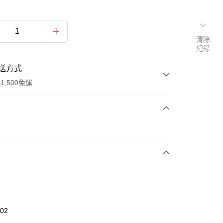
清除
紀錄
送方式
1,500免運
次付款
期付款
0 利率 每期
NT$593
21家銀行
庫商業銀行
第一商業銀行
業銀行
彰化商業銀行
業儲蓄銀行
台北富邦商業銀行
華商業銀行
兆豐國際商業銀行
602
小企業銀行
台中商業銀行