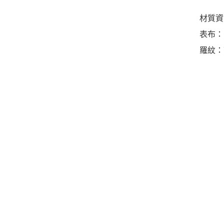
材質資
表布：1
羅紋：