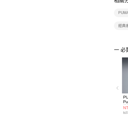
相關
PUM
經典
一 必
P
P
格
NT
短
NT
68