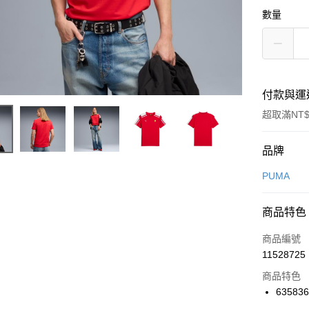
數量
付款與運
超取滿NT$
付款方式
品牌
信用卡一
PUMA
信用卡分
商品特色
3 期 
商品編號
合作金
LINE Pay
11528725
華南商
Apple Pay
上海商
商品特色
國泰世
63583
悠遊付
臺灣中