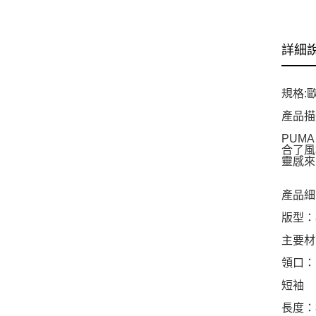
詳細
規格:
產品描
PUMA
合了風格
靈感來自
產品細
版型：
主要材
領口：
短袖
長度：