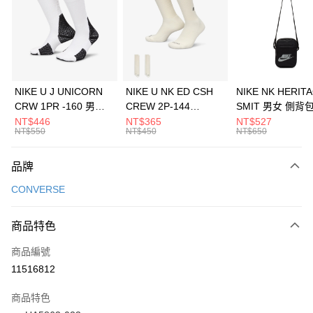
3 期 0 利率 每期
NT$563
21家銀行
合作金庫商業銀行
第一商業銀行
LINE Pay
華南商業銀行
彰化商業銀行
Apple Pay
上海商業儲蓄銀行
台北富邦商業銀行
國泰世華商業銀行
兆豐國際商業銀行
悠遊付
臺灣中小企業銀行
台中商業銀行
NIKE U J UNICORN
NIKE U NK ED CSH
NIKE NK HERIT
匯豐（台灣）商業銀行
華泰商業銀行
CRW 1PR -160 男女
CREW 2P-144
SMIT 男女 側背
全盈+PAY
聯邦商業銀行
遠東國際商業銀行
中統襪 FZ3393100
EMBRDY 男女 短統襪
BA5871010
NT$446
NT$365
NT$527
元大商業銀行
永豐商業銀行
NT$550
NT$450
NT$650
AFTEE先享後付
FZ3073133
玉山商業銀行
星展（台灣）商業銀行
相關說明
台新國際商業銀行
中國信託商業銀行
品牌
【關於「AFTEE先享後付」】
台灣樂天信用卡公司
AFTEE先享後付是「在收到商品之後才付款」的支付方式。 讓您購物簡單
運送方式
CONVERSE
便利好安心！
１．簡單：不需註冊會員、不需綁卡、不需儲值。
7-11取貨(快速到店)
２．便利：只要手機號碼，簡訊認證，即可結帳。
商品特色
每筆NT$100，滿NT$1,500(含以上)免運費
３．安心：先確認商品／服務後，再付款。
商品編號
宅配
【「AFTEE先享後付」結帳流程】
１．於結帳方式選擇「AFTEE先享後付」後，將跳轉至「AFTEE先享後付」
11516812
每筆NT$100，滿NT$1,500(含以上)免運費
結帳頁面，進行簡訊認證並確認金額後，即可完成結帳。
２．訂單成立數日內，您將收到繳費通知簡訊。
商品特色
付款後門市自取
３．收到繳費通知簡訊後14天內，點擊此簡訊中的連結，可透過四大超商／