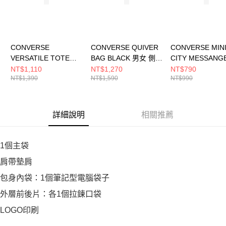
CONVERSE
CONVERSE QUIVER
CONVERSE MIN
VERSATILE TOTE
BAG BLACK 男女 側背
CITY MESSANG
BLACK 男女 側背包
包 UA5859-023
BAG CONVERSE
NT$1,110
NT$1,270
NT$790
NT$1,390
NT$1,590
NT$990
UA5861-023
BLACK 男女 側
UA5951-023
詳細說明
相關推薦
1個主袋
肩帶墊肩
包身內袋：1個筆記型電腦袋子
外層前後片：各1個拉鍊口袋
LOGO印刷