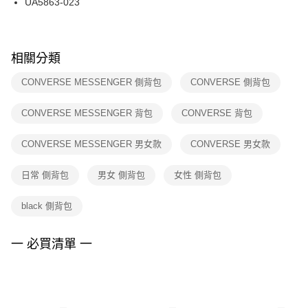
UA5863-023
每筆NT$100，滿NT$1,500(含以上)免運費
ATM／網路銀行／等多元方式進行付款，方視為交易完成。
※ 請注意：結帳手續完成當下不需立刻繳費，但若您需要取消訂單，請聯絡
購買商品的店家。未經商家同意取消之訂單仍視為有效，需透過AFTEE先享
後付繳納相關費用。
※ 交易是否成功請以「AFTEE先享後付 」之結帳頁面顯示為準，若有關於
相關分類
是否繳費成功／繳費後需取消欲退款等相關疑問，請聯繫「AFTEE先享後付
客戶支援中心」
https://netprotections.freshdesk.com/support/home
CONVERSE MESSENGER 側背包
CONVERSE 側背包
【注意事項】
CONVERSE MESSENGER 背包
CONVERSE 背包
１．透過由恩沛科技股份有限公司提供之「AFTEE先享後付」服務完成之交
易，需依本服務之必要範圍內提供個人資料，並將交易相關給付款項請求債
權轉讓予恩沛科技股份有限公司。
CONVERSE MESSENGER 男女款
CONVERSE 男女款
２．關於個人資料處理事宜，請瀏覽以下網址：
https://aftee.tw/terms/#terms3
日常 側背包
男女 側背包
女性 側背包
３．未成年的使用者請事先徵得法定代理人或監護人之同意方可使用
「AFTEE先享後付」，若未經同意申辦者引起之損失，本公司不負相關責
任。
black 側背包
４．使用「AFTEE先享後付」時，將依據個別帳號之用戶狀況，依本公司即
時審查核予不同之上限額度；若仍有額度不足之情形，本公司將視審查結果
請求用戶進行身份認證。
一 必買清單 一
５．嚴禁一人註冊多個帳號或使用他人資訊註冊。若發現惡意使用之情形，
恩沛科技股份有限公司將有權停止該用戶之使用額度並採取法律行動。