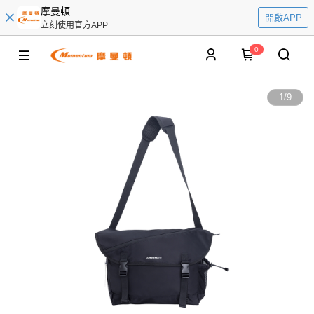
摩曼頓
開啟APP
立刻使用官方APP
0
1
/
9