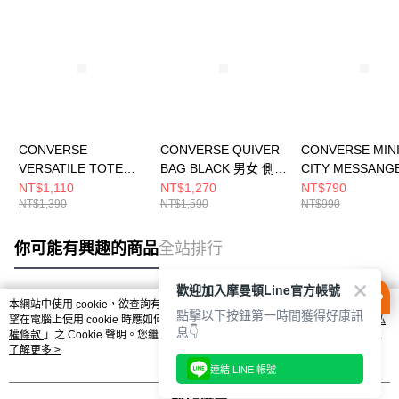
CONVERSE
CONVERSE QUIVER
CONVERSE MIN
VERSATILE TOTE
BAG BLACK 男女 側背
CITY MESSANG
BLACK 男女 側背包
包 UA5859-023
BAG CONVERSE
NT$1,110
NT$1,270
NT$790
NT$1,390
NT$1,590
NT$990
UA5861-023
BLACK 男女 側
UA5951-023
你可能有興趣的商品
全站排行
歡迎加入摩曼頓Line官方帳號
本網站中使用 cookie，欲查詢有關本網站使用 cookie 方式之詳情，及若您不希
點擊以下按鈕第一時間獲得好康訊
熱門標籤
望在電腦上使用 cookie 時應如何變更電腦的 cookie 設定，請參閱本網站「
隱私
息👇
權條款
」之 Cookie 聲明。您繼續使用本網站即表示您同意本公司得按本網站使
用條款之 Cookie 聲明使用 cookie。
了解更多 >
連結 LINE 帳號